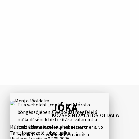
JÓKA
Ez a weboldal „cookie-kat” tárol a
böngészőjében a weboldal megfelelő
KÖZSÉG HIVATALOS OLDALA
működésének biztosítása, valamint a
Műszaki üzemeltető:
Alphabet partner s.r.o.
használat névtelen elemzése
Tartalomkezelő:
Obec Jelka
érdekében. További információk a
Utoljára frissítve:
07.08.2026