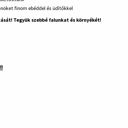
 önöket finom ebéddel és üdítőkkel
zását! Tegyük szebbé falunkat és környékét!