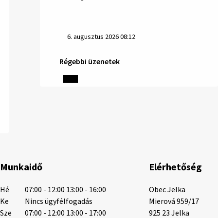
6. augusztus 2026 08:12
Régebbi üzenetek
Helyi közlemények: 2026.08.05.
Gyászhirdetés: 2026.08.05. 1/ Tisztelt
Lakosság! Mély fájdalommal tudatjuk
Önökkel, hogy 73 éves korában távozott
az élők sorából Tankó Irén. A temetési
szertartás 2026. augusztus …
5. augusztus 2026 13:10
Munkaidő
Elérhetőség
5. augusztus 2026 12:59
Hé
07:00 - 12:00 13:00 - 16:00
Obec Jelka

Ke
Nincs ügyfélfogadás
Mierová 959/17

Sze
07:00 - 12:00 13:00 - 17:00
925 23 Jelka