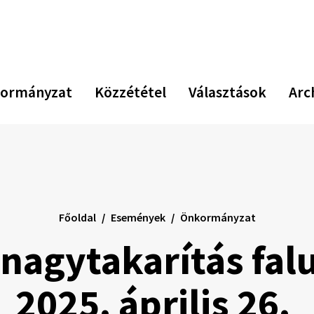
ormányzat
Közzététel
Választások
Arc
Főoldal
Események
Önkormányzat
 nagytakarítás fal
2025. április 26.