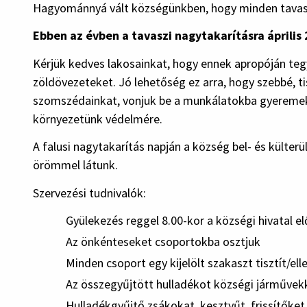
Hagyománnyá vált községünkben, hogy minden tavasszal
Ebben az évben a tavaszi nagytakarításra április 
Kérjük kedves lakosainkat, hogy ennek apropóján tegy
zöldövezeteket. Jó lehetőség ez arra, hogy szebbé, t
szomszédainkat, vonjuk be a munkálatokba gyeremeke
környezetünk védelmére.
A falusi nagytakarítás napján a község bel- és külter
örömmel látunk.
Szervezési tudnivalók:
Gyülekezés reggel 8.00-kor a községi hivatal el
Az önkénteseket csoportokba osztjuk
Minden csoport egy kijelölt szakaszt tisztít/ell
Az összegyűjtött hulladékot községi járművekke
Hulladékgyűjtő zsákokat, kesztyűt, frissítőket