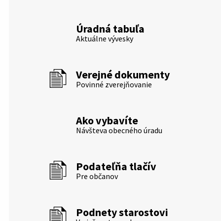
Úradná tabuľa
Aktuálne vývesky
Verejné dokumenty
Povinné zverejňovanie
Ako vybavíte
Návšteva obecného úradu
Podateľňa tlačív
Pre občanov
Podnety starostovi