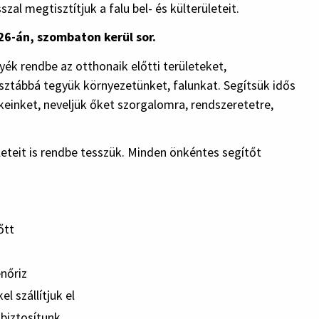
 megtisztítjuk a falu bel- és külterületeit.
26-án, szombaton kerül sor.
ék rendbe az otthonaik előtti területeket,
isztábbá tegyük környezetünket, falunkat. Segítsük idős
inket, neveljük őket szorgalomra, rendszeretetre,
ületeit is rendbe tesszük. Minden önkéntes segítőt
őtt
enőriz
l szállítjuk el
 biztosítunk