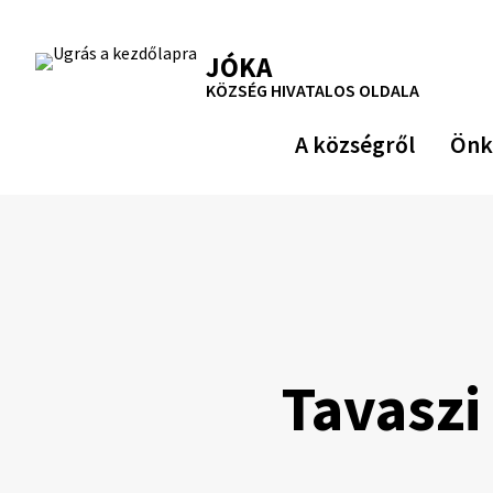
Ugrás
a
RSS
Oldaltérkép
Nyomtatás
JÓKA
tartalomra
KÖZSÉG HIVATALOS OLDALA
A községről
Önk
Tavaszi