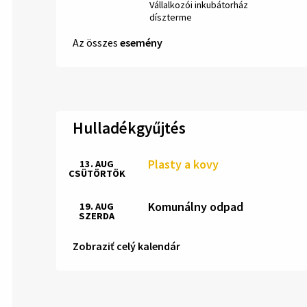
Hely:
Vállalkozói inkubátorház
díszterme
Az összes
esemény
Hulladékgyűjtés
Plasty a kovy
13. AUG
CSÜTÖRTÖK
Komunálny odpad
19. AUG
SZERDA
Zobraziť celý kalendár