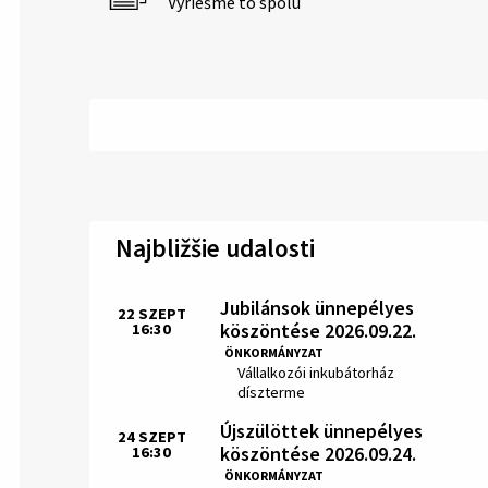
Vyriešme to spolu
Najbližšie udalosti
Jubilánsok ünnepélyes
22
SZEPT
köszöntése 2026.09.22.
16:30
Idő:
ÖNKORMÁNYZAT
Hely:
Vállalkozói inkubátorház
díszterme
Újszülöttek ünnepélyes
24
SZEPT
köszöntése 2026.09.24.
16:30
Idő:
ÖNKORMÁNYZAT