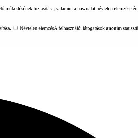
lő működésének biztosítása, valamint a használat névtelen elemzése é
ítása.
Névtelen elemzés
A felhasználói látogatások
anonim
statiszt