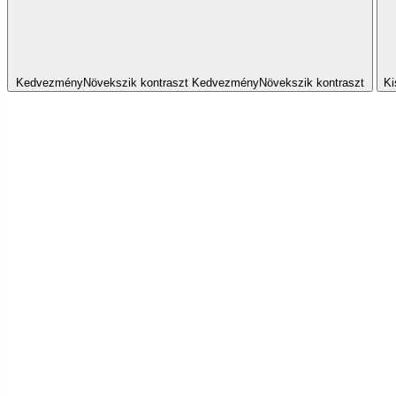
Kedvezmény
Növekszik
kontraszt
Kedvezmény
Növekszik
kontraszt
Ki