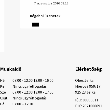
7. augusztus 2026 08:25
Régebbi üzenetek
Helyi közlemények: 2026.08.06.
1/ AZ IVÓVÍZ NEM MAGÁTÓL ÉRTETŐDŐ. A
tartós szárazság és a magas hőmérséklet
miatt csökken a vízbázisok hozama. A
Nyugat-szlovákiai Vízművek ezért arra
kéri a lakosokat, hogy felel…
6. augusztus 2026 08:13
Munkaidő
Elérhetőség
6. augusztus 2026 08:12
Hé
07:00 - 12:00 13:00 - 16:00
Obec Jelka

Ke
Nincs ügyfélfogadás
Mierová 959/17

Sze
07:00 - 12:00 13:00 - 17:00
925 23 Jelka
Helyi közlemények: 2026.08.05.
Csüt
Nincs ügyfélfogadás
IČO: 00306011
Gyászhirdetés: 2026.08.05. 1/ Tisztelt
Pé
07:00 – 12:30
DIČ: 2021006691
Lakosság! Mély fájdalommal tudatjuk