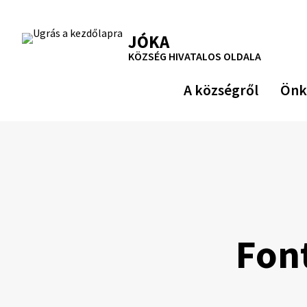
Ugrás
a
RSS
Oldaltérkép
Nyomtatás
JÓKA
tartalomra
KÖZSÉG HIVATALOS OLDALA
A községről
Önk
Fon