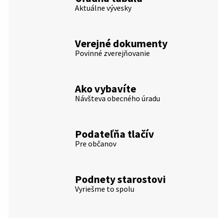
Aktuálne vývesky
Verejné dokumenty
Povinné zverejňovanie
Ako vybavíte
Návšteva obecného úradu
Podateľňa tlačív
Pre občanov
Podnety starostovi
Vyriešme to spolu