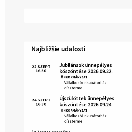
Najbližšie udalosti
Jubilánsok ünnepélyes
22
SZEPT
köszöntése 2026.09.22.
16:30
Idő:
ÖNKORMÁNYZAT
Hely:
Vállalkozói inkubátorház
díszterme
Újszülöttek ünnepélyes
24
SZEPT
köszöntése 2026.09.24.
16:30
Idő:
ÖNKORMÁNYZAT
Hely:
Vállalkozói inkubátorház
díszterme
Az összes
esemény