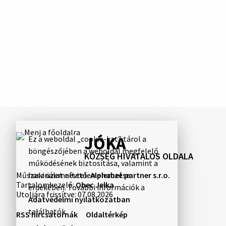
JÓKA
Ez a weboldal „cookie-kat” tárol a
böngészőjében a weboldal megfelelő
KÖZSÉG HIVATALOS OLDALA
működésének biztosítása, valamint a
Műszaki üzemeltető:
Alphabet partner s.r.o.
használat névtelen elemzése
Tartalomkezelő:
Obec Jelka
érdekében. További információk a
Utoljára frissítve:
07.08.2026
Adatvédelmi nyilatkozatban
találhatók.
RSS hírcsatornák
Oldaltérkép