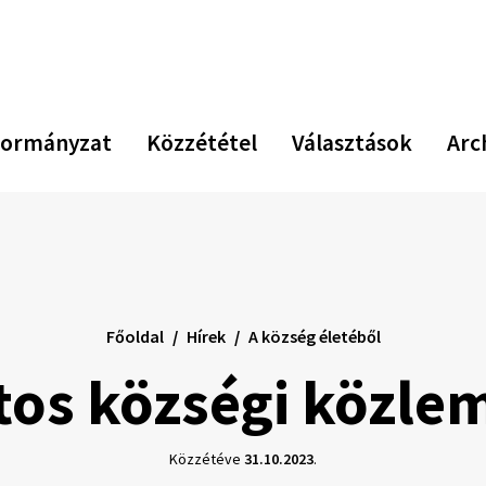
Növekszik
Kiseb
Az
kontraszt
betűm
er
be
vi
ormányzat
Közzététel
Választások
Arc
Főoldal
Hírek
A község életéből
tos községi közle
Közzétéve
31.10.2023
.