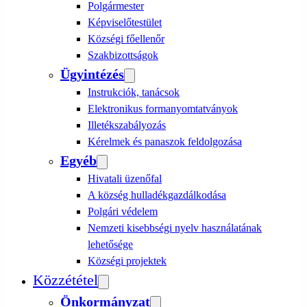
Polgármester
Képviselőtestület
Községi főellenőr
Szakbizottságok
Ügyintézés
Instrukciók, tanácsok
Elektronikus formanyomtatványok
Illetékszabályozás
Kérelmek és panaszok feldolgozása
Egyéb
Hivatali üzenőfal
A község hulladékgazdálkodása
Polgári védelem
Nemzeti kisebbségi nyelv használatának
lehetősége
Községi projektek
Közzététel
Önkormányzat