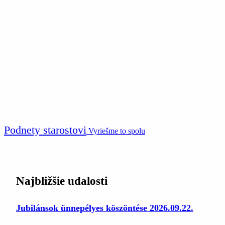
Podnety starostovi
Vyriešme to spolu
Najbližšie udalosti
Jubilánsok ünnepélyes köszöntése 2026.09.22.