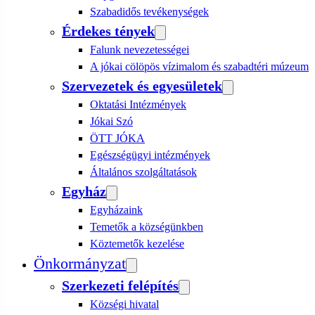
Szabadidős tevékenységek
Érdekes tények
Falunk nevezetességei
A jókai cölöpös vízimalom és szabadtéri múzeum
Szervezetek és egyesületek
Oktatási Intézmények
Jókai Szó
ÖTT JÓKA
Egészségügyi intézmények
Általános szolgáltatások
Egyház
Egyházaink
Temetők a községünkben
Köztemetők kezelése
Önkormányzat
Szerkezeti felépítés
Községi hivatal