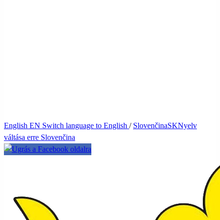
English
EN
Switch language to English
/
Slovenčina
SK
Nyelv
váltása erre Slovenčina