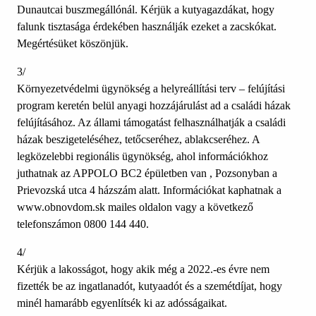
Dunautcai buszmegállónál. Kérjük a kutyagazdákat, hogy
falunk tisztasága érdekében használják ezeket a zacskókat.
Megértésüket köszönjük.
3/
Környezetvédelmi ügynökség a helyreállítási terv – felújítási
program keretén belül anyagi hozzájárulást ad a családi házak
felújításához. Az állami támogatást felhasználhatják a családi
házak beszigeteléséhez, tetőcseréhez, ablakcseréhez. A
legközelebbi regionális ügynökség, ahol információkhoz
juthatnak az APPOLO BC2 épületben van , Pozsonyban a
Prievozská utca 4 házszám alatt. Információkat kaphatnak a
www.obnovdom.sk mailes oldalon vagy a következő
telefonszámon 0800 144 440.
4/
Kérjük a lakosságot, hogy akik még a 2022.-es évre nem
fizették be az ingatlanadót, kutyaadót és a szemétdíjat, hogy
minél hamarább egyenlítsék ki az adósságaikat.