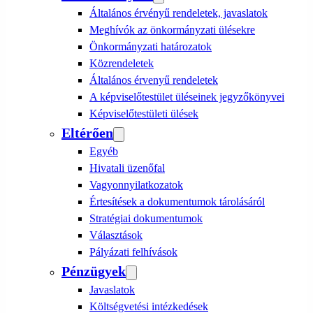
Általános érvényű rendeletek, javaslatok
Meghívók az önkormányzati ülésekre
Önkormányzati határozatok
Közrendeletek
Általános érvenyű rendeletek
A képviselőtestület üléseinek jegyzőkönyvei
Képviselőtestületi ülések
Eltérően
Egyéb
Hivatali üzenőfal
Vagyonnyilatkozatok
Értesítések a dokumentumok tárolásáról
Stratégiai dokumentumok
Választások
Pályázati felhívások
Pénzügyek
Javaslatok
Költségvetési intézkedések