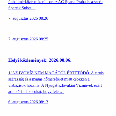
futballmérkőzésre kerül sor az AC Sparta Praha és a szerb
Spartak Subot…
7. augusztus 2026 08:26
7. augusztus 2026 08:25
Helyi közlemények: 2026.08.06.
1/ AZ IVÓVÍZ NEM MAGÁTÓL ÉRTETŐDŐ. A tartós
szárazság és a magas hőmérséklet miatt csökken a
vízbázisok hozama. A Nyugat-szlovákiai Vízművek ezért
arra kéri a lakosokat, hogy felel…
6. augusztus 2026 08:13