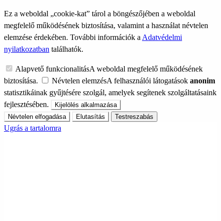
Ez a weboldal „cookie-kat” tárol a böngészőjében a weboldal
megfelelő működésének biztosítása, valamint a használat névtelen
elemzése érdekében. További információk a
Adatvédelmi
nyilatkozatban
találhatók.
Alapvető funkcionalitás
A weboldal megfelelő működésének
biztosítása.
Névtelen elemzés
A felhasználói látogatások
anonim
statisztikáinak gyűjtésére szolgál, amelyek segítenek szolgáltatásaink
fejlesztésében.
Kijelölés alkalmazása
Névtelen elfogadása
Elutasítás
Testreszabás
Ugrás a tartalomra