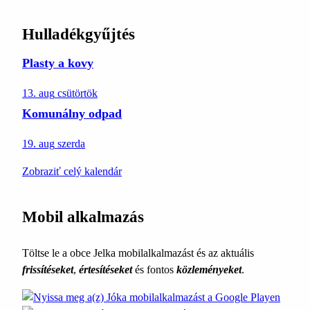
Hulladékgyűjtés
Plasty a kovy
13. aug
csütörtök
Komunálny odpad
19. aug
szerda
Zobraziť celý kalendár
Mobil alkalmazás
Töltse le a obce Jelka mobilalkalmazást és az aktuális
frissítéseket
,
értesítéseket
és fontos
közleményeket
.