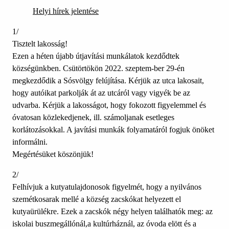
Helyi hírek jelentése
1/
Tisztelt lakosság!
Ezen a héten újabb útjavítási munkálatok kezdődtek
községünkben. Csütörtökön 2022. szeptem-ber 29-én
megkezdődik a Sósvölgy felújítása. Kérjük az utca lakosait,
hogy autóikat parkolják át az utcáról vagy vigyék be az
udvarba. Kérjük a lakosságot, hogy fokozott figyelemmel és
óvatosan közlekedjenek, ill. számoljanak esetleges
korlátozásokkal. A javítási munkák folyamatáról fogjuk önöket
informálni.
Megértésüket köszönjük!
2/
Felhívjuk a kutyatulajdonosok figyelmét, hogy a nyilvános
szemétkosarak mellé a község zacskókat helyezett el
kutyaürülékre. Ezek a zacskók négy helyen találhatók meg: az
iskolai buszmegállónál,a kultúrháznál, az óvoda elött és a