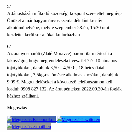
5/
A Jánosházán működő közösségi központ szeretettel meghívja
Önöket a már hagyományos szerda délutáni kreatív
alkotóműhelyébe, melyre szeptember 28-én, 15:30 órai
kezdettel kerül sor a jókai kultúrházban.
6/
Az aranyosmaróti (Zlaté Moravce) baromfifarm értesíti a
lakosságot, hogy megrendeléseket vesz fel 7 és 10 hónapos
tojótyúkokra, darabjuk 3,50 – 4,50 € , 18 hetes fiatal
tojótyúkokra, 3,5kg-os tömésre alkalmas kacsákra, darabjuk
9,99 €. Megrendeléseket a következő telefonszámon kell
leadni: 0908 827 132. Az árut pénteken 2022.09.30-án fogják
házhoz szállítani.
Megosztás