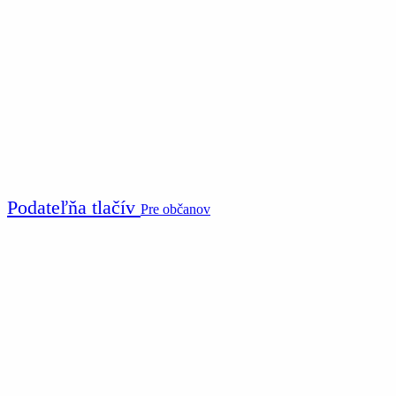
Podateľňa tlačív
Pre občanov