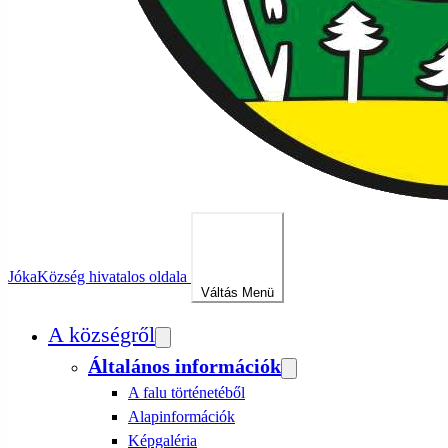
Jóka
Község hivatalos oldala
Váltás
Menü
A községről
Általános információk
A falu történetéből
Alapinformációk
Képgaléria