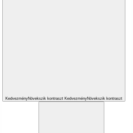
Kedvezmény
Növekszik
kontraszt
Kedvezmény
Növekszik
kontraszt