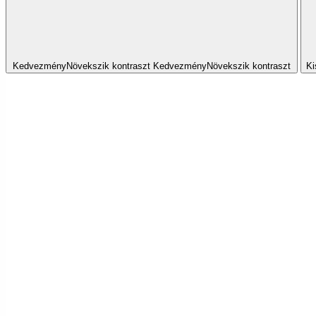
Kedvezmény
Növekszik
kontraszt
Kedvezmény
Növekszik
kontraszt
Ki