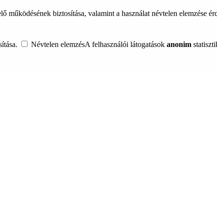
lő működésének biztosítása, valamint a használat névtelen elemzése é
ítása.
Névtelen elemzés
A felhasználói látogatások
anonim
statiszt