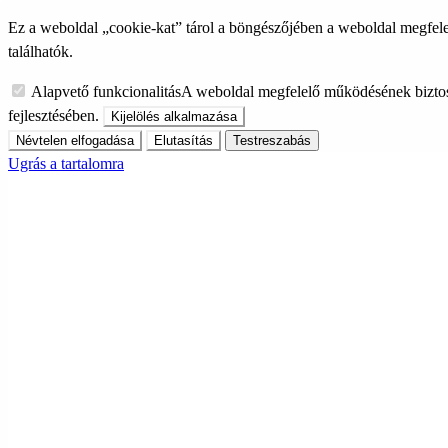
Ez a weboldal „cookie-kat” tárol a böngészőjében a weboldal megfele
találhatók.
Alapvető funkcionalitás
A weboldal megfelelő működésének biztos
fejlesztésében.
Kijelölés alkalmazása
Névtelen elfogadása
Elutasítás
Testreszabás
Ugrás a tartalomra