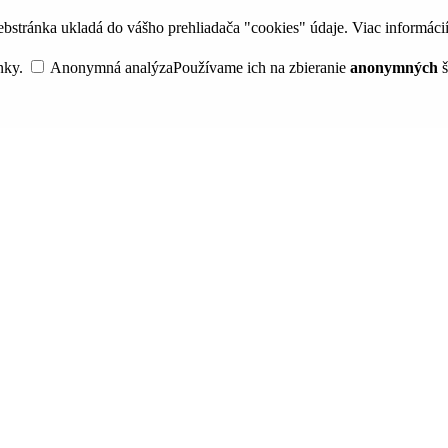
bstránka ukladá do vášho prehliadača "cookies" údaje. Viac informáci
nky.
Anonymná analýza
Používame ich na zbieranie
anonymných
š