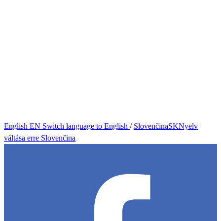
English
EN
Switch language to English
/
Slovenčina
SK
Nyelv
váltása erre Slovenčina