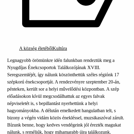
A község életéből
Kultúra
Legnagyobb örömünkre idén falunkban rendeztük meg a
Nyugdíjas Énekcsoportok Találkozójának XVIII.
Seregszemléjét, így nálunk köszönthettük széles régiónk 17
szépkorú énekcsoportját. A rendezvényre szeptember 20-án,
pénteken, került sor a helyi művelődési központban. A szép
előadásokon kívül megcsodálhattuk az egyes falvak
népviseletét is, s bepillantást nyerhettünk a helyi
hagyományokba. A délután emelkedett hangulatban telt, s
bizony a végén vidám közös énekléssel, muzsikaszóval zárult.
Bízunk benne, hogy kedves vendégeink jól érezték magukat
nálunk, s reméljúk, hogy mihamarabb újra találkozunk.