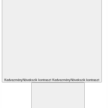
Kedvezmény
Növekszik
kontraszt
Kedvezmény
Növekszik
kontraszt