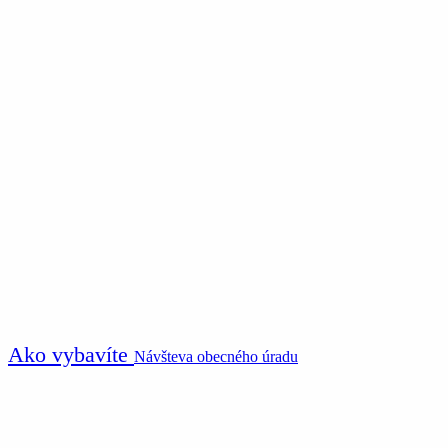
Ako vybavíte
Návšteva obecného úradu