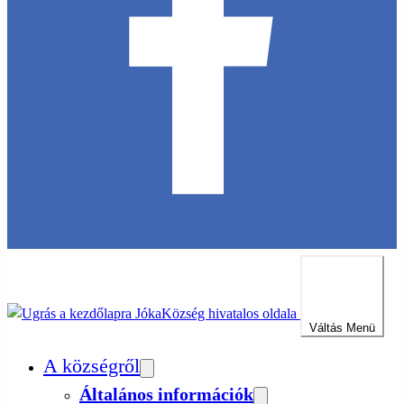
Jóka
Község hivatalos oldala
Váltás
Menü
A községről
Általános információk