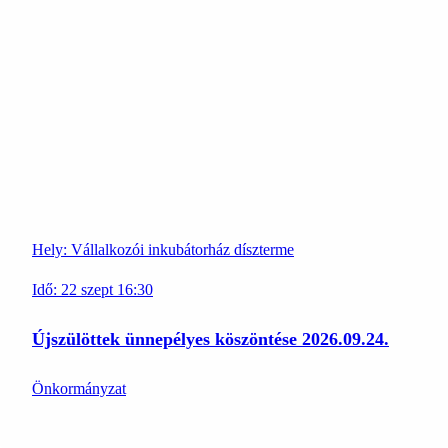
Hely:
Vállalkozói inkubátorház díszterme
Idő:
22
szept
16:30
Újszülöttek ünnepélyes köszöntése 2026.09.24.
Önkormányzat