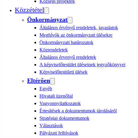
Községi projektek
Közzététel
Önkormányzat
Általános érvényű rendeletek, javaslatok
Meghívók az önkormányzati ülésekre
Önkormányzati határozatok
Közrendeletek
Általános érvenyű rendeletek
A képviselőtestület üléseinek jegyzőkönyvei
Képviselőtestületi ülések
Eltérően
Egyéb
Hivatali üzenőfal
Vagyonnyilatkozatok
Értesítések a dokumentumok tárolásáról
Stratégiai dokumentumok
Választások
Pályázati felhívások