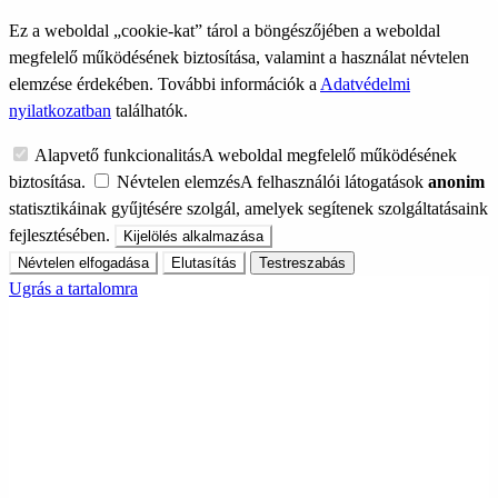
Ez a weboldal „cookie-kat” tárol a böngészőjében a weboldal
megfelelő működésének biztosítása, valamint a használat névtelen
elemzése érdekében. További információk a
Adatvédelmi
nyilatkozatban
találhatók.
Alapvető funkcionalitás
A weboldal megfelelő működésének
biztosítása.
Névtelen elemzés
A felhasználói látogatások
anonim
statisztikáinak gyűjtésére szolgál, amelyek segítenek szolgáltatásaink
fejlesztésében.
Kijelölés alkalmazása
Névtelen elfogadása
Elutasítás
Testreszabás
Ugrás a tartalomra