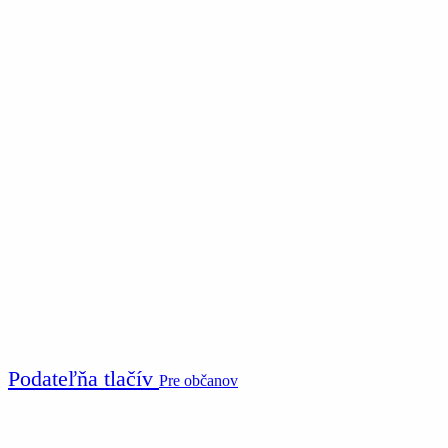
Podateľňa tlačív
Pre občanov