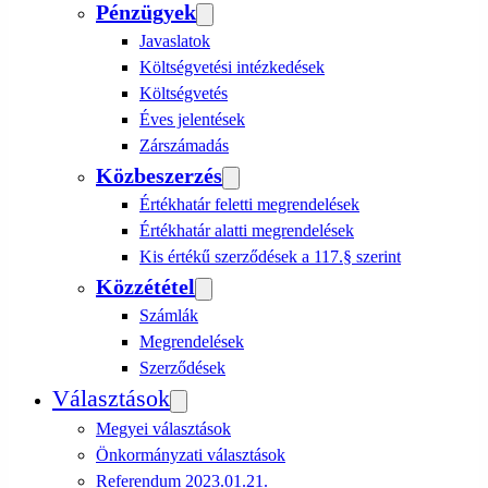
Pénzügyek
Javaslatok
Költségvetési intézkedések
Költségvetés
Éves jelentések
Zárszámadás
Közbeszerzés
Értékhatár feletti megrendelések
Értékhatár alatti megrendelések
Kis értékű szerződések a 117.§ szerint
Közzététel
Számlák
Megrendelések
Szerződések
Választások
Megyei választások
Önkormányzati választások
Referendum 2023.01.21.