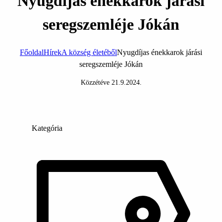
Nyugdíjas énekkarok járási
seregszemléje Jókán
Főoldal
Hírek
A község életéből
Nyugdíjas énekkarok járási
seregszemléje Jókán
Közzétéve
21.9.2024
.
Kategória