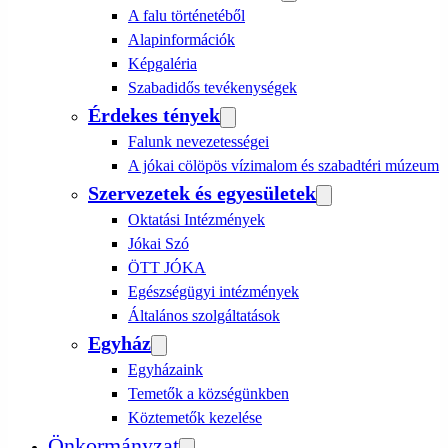
A falu történetéből
Alapinformációk
Képgaléria
Szabadidős tevékenységek
Érdekes tények
Falunk nevezetességei
A jókai cölöpös vízimalom és szabadtéri múzeum
Szervezetek és egyesületek
Oktatási Intézmények
Jókai Szó
ÖTT JÓKA
Egészségügyi intézmények
Általános szolgáltatások
Egyház
Egyházaink
Temetők a községünkben
Köztemetők kezelése
Önkormányzat