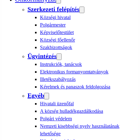
Szerkezeti felépítés
Községi hivatal
Polgármester
Képviselőtestület
Községi főellenőr
Szakbizottságok
Ügyintézés
Instrukciók, tanácsok
Elektronikus formanyomtatványok
Illetékszabályozás
Kérelmek és panaszok feldolgozása
Egyéb
Hivatali üzenőfal
A község hulladékgazdálkodása
Polgári védelem
Nemzeti kisebbségi nyelv használatának
lehetősége