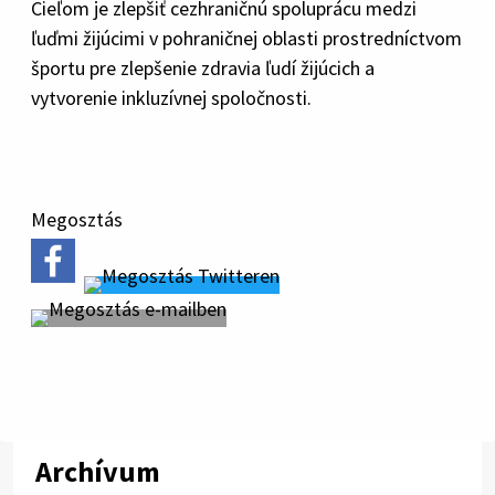
Cieľom je zlepšiť cezhraničnú spoluprácu medzi
ľuďmi žijúcimi v pohraničnej oblasti prostredníctvom
športu pre zlepšenie zdravia ľudí žijúcich a
vytvorenie inkluzívnej spoločnosti.
Megosztás
Archívum