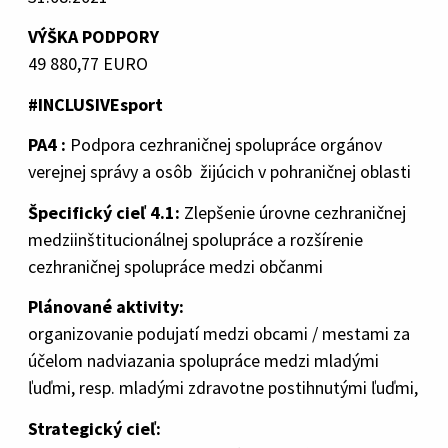
VÝŠKA PODPORY
49 880,77 EURO
#INCLUSIVEsport
PA4 :
Podpora cezhraničnej spolupráce orgánov
verejnej správy a osôb žijúcich v pohraničnej oblasti
Špecifický cieľ 4.1:
Zlepšenie úrovne cezhraničnej
medziinštitucionálnej spolupráce a rozšírenie
cezhraničnej spolupráce medzi občanmi
Plánované aktivity:
organizovanie podujatí medzi obcami / mestami za
účelom nadviazania spolupráce medzi mladými
ľuďmi, resp. mladými zdravotne postihnutými ľuďmi,
Strategický cieľ: