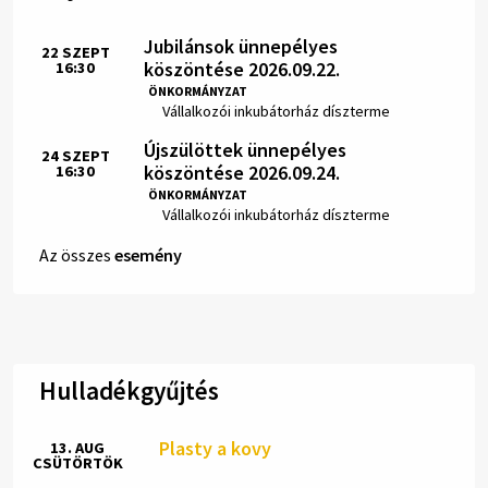
Jubilánsok ünnepélyes
22
SZEPT
köszöntése 2026.09.22.
16:30
Idő:
ÖNKORMÁNYZAT
Hely:
Vállalkozói inkubátorház díszterme
Újszülöttek ünnepélyes
24
SZEPT
köszöntése 2026.09.24.
16:30
Idő:
ÖNKORMÁNYZAT
Hely:
Vállalkozói inkubátorház díszterme
Az összes
esemény
Hulladékgyűjtés
Plasty a kovy
13. AUG
CSÜTÖRTÖK