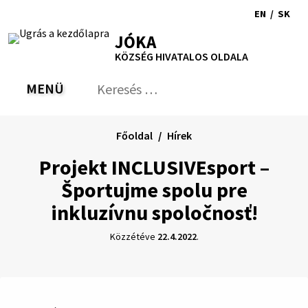
Ugrás
EN
/
SK
a
Switch
Nyel
RSS
Oldaltérkép
Nyomtatás
Növekszik
Kisebb
Nagyobb
JÓKA
tartalomra
language
vált
kontraszt
betűméret
betűméret
KÖZSÉG HIVATALOS OLDALA
to
erre
English
Slov
MENÜ
VÁLTÁS
Keresés:
Nyú
be
a
Főoldal
Hírek
ker
űrl
Projekt INCLUSIVEsport –
Športujme spolu pre
inkluzívnu spoločnosť!
Közzétéve
22.4.2022
.