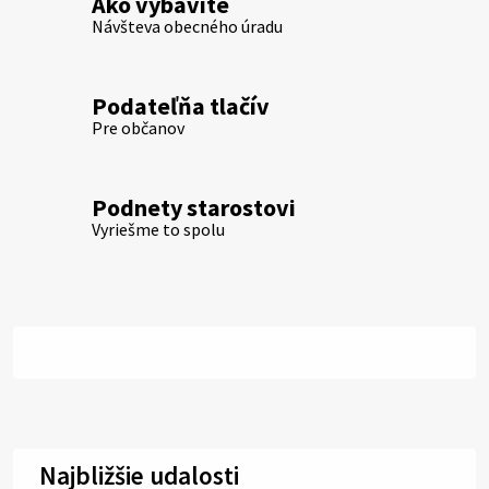
Ako vybavíte
Návšteva obecného úradu
Podateľňa tlačív
Pre občanov
Podnety starostovi
Vyriešme to spolu
Najbližšie udalosti