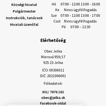
5. augusztus 2026 12:59
Hé
07:00 - 12:00 13:00 - 16:00
Községi hivatal
Ke
Nincs ügyfélfogadás
Polgármester
Sze
07:00 - 12:00 13:00 - 17:00
Instrukciók, tanácsok
Helyi közlemények: 2026.08.03.
Csüt
Nincs ügyfélfogadás
Hivatali üzenőfal
Gyászhirdetések: 2026.08.3. 1/ Tisztelt Lakosság!
Pé
07:00 – 12:30
Mély fájdalommal tudatjuk Önökkel, hogy 84 éves
korában távozott az élők sorából Letusek János. A
Elérhetőség
temetési szertartás 2026. augusz…
3. augusztus 2026 08:45
Obec Jelka

Mierová 959/17

925 23 Jelka
3. augusztus 2026 08:44
IČO: 00306011
DIČ: 2021006691
Fiókadatok:
Gyászhirdetés: 2026.07.31.
Tisztelt Lakosság! Mély fájdalommal tudatjuk
031/ 7876 182
Önökkel, hogy 48 éves korában távozott az élők
obec@jelka.sk
sorából Rajcsányi Norbert, (Annus). A temetési
Facebook-oldal
szertartás 2026. augusztus 5-én, szerdán …