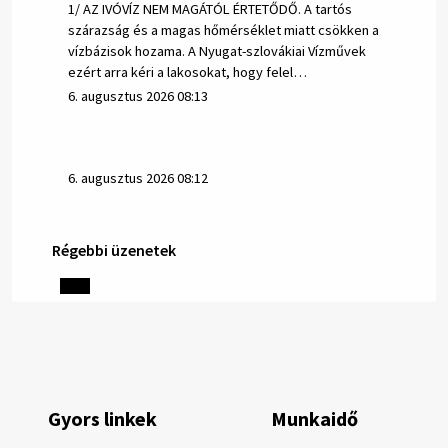
1/ AZ IVÓVÍZ NEM MAGÁTÓL ÉRTETŐDŐ. A tartós
szárazság és a magas hőmérséklet miatt csökken a
vízbázisok hozama. A Nyugat-szlovákiai Vízművek
ezért arra kéri a lakosokat, hogy felel…
6. augusztus 2026 08:13
6. augusztus 2026 08:12
Régebbi üzenetek
Helyi közlemények: 2026.08.05.
Gyászhirdetés: 2026.08.05. 1/ Tisztelt Lakosság!
Mély fájdalommal tudatjuk Önökkel, hogy 73 éves
korában távozott az élők sorából Tankó Irén. A
temetési szertartás 2026. augusztus …
5. augusztus 2026 13:10
Gyors linkek
Munkaidő