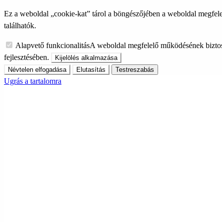
Ez a weboldal „cookie-kat” tárol a böngészőjében a weboldal megfele
találhatók.
Alapvető funkcionalitás
A weboldal megfelelő működésének biztos
fejlesztésében.
Kijelölés alkalmazása
Névtelen elfogadása
Elutasítás
Testreszabás
Ugrás a tartalomra