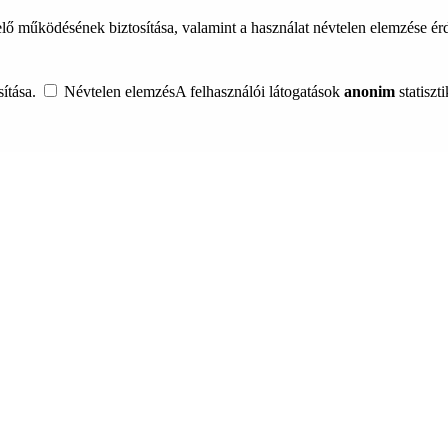
lő működésének biztosítása, valamint a használat névtelen elemzése é
ítása.
Névtelen elemzés
A felhasználói látogatások
anonim
statiszt