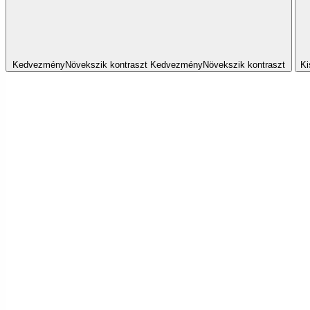
Kedvezmény
Növekszik
kontraszt
Kedvezmény
Növekszik
kontraszt
Ki