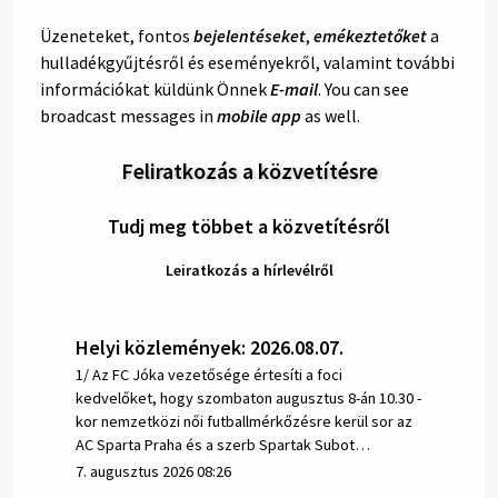
Üzeneteket, fontos
bejelentéseket
,
emékeztetőket
a
hulladékgyűjtésről és eseményekről, valamint további
információkat küldünk Önnek
E-mail
. You can see
broadcast messages in
mobile app
as well.
Feliratkozás a közvetítésre
Tudj meg többet a közvetítésről
Leiratkozás a hírlevélről
Helyi közlemények: 2026.08.07.
1/ Az FC Jóka vezetősége értesíti a foci
kedvelőket, hogy szombaton augusztus 8-án 10.30 -
kor nemzetközi női futballmérkőzésre kerül sor az
AC Sparta Praha és a szerb Spartak Subot…
7. augusztus 2026 08:26