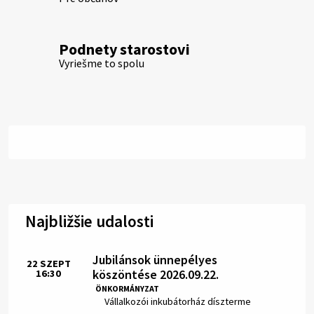
Podnety starostovi
Vyriešme to spolu
Najbližšie udalosti
Jubilánsok ünnepélyes
22
SZEPT
köszöntése 2026.09.22.
16:30
Idő:
ÖNKORMÁNYZAT
Hely:
Vállalkozói inkubátorház díszterme