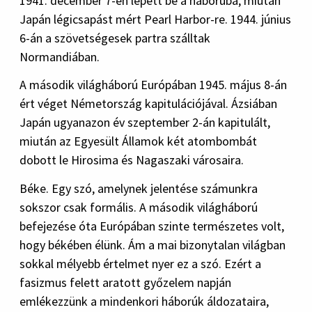
1941. december 7-én lépett be a háborúba, miután
Japán légicsapást mért Pearl Harbor-re. 1944. június
6-án a szövetségesek partra szálltak
Normandiában.
A második világháború Európában 1945. május 8-án
ért véget Németország kapitulációjával. Ázsiában
Japán ugyanazon év szeptember 2-án kapitulált,
miután az Egyesült Államok két atombombát
dobott le Hirosima és Nagaszaki városaira.
Béke. Egy szó, amelynek jelentése számunkra
sokszor csak formális. A második világháború
befejezése óta Európában szinte természetes volt,
hogy békében élünk. Ám a mai bizonytalan világban
sokkal mélyebb értelmet nyer ez a szó. Ezért a
fasizmus felett aratott győzelem napján
emlékezzünk a mindenkori háborúk áldozataira,