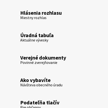
Hlásenia rozhlasu
Miestny rozhlas
Úradná tabuľa
Aktuálne vývesky
Verejné dokumenty
Povinné zverejňovanie
Ako vybavíte
Návšteva obecného úradu
Podateľňa tlačív
Pre občanov