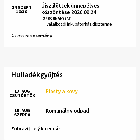
Újszülöttek ünnepélyes
24
SZEPT
köszöntése 2026.09.24.
16:30
Idő:
ÖNKORMÁNYZAT
Hely:
Vállalkozói inkubátorház díszterme
Az összes
esemény
Hulladékgyűjtés
Plasty a kovy
13. AUG
CSÜTÖRTÖK
Komunálny odpad
19. AUG
SZERDA
Zobraziť celý kalendár