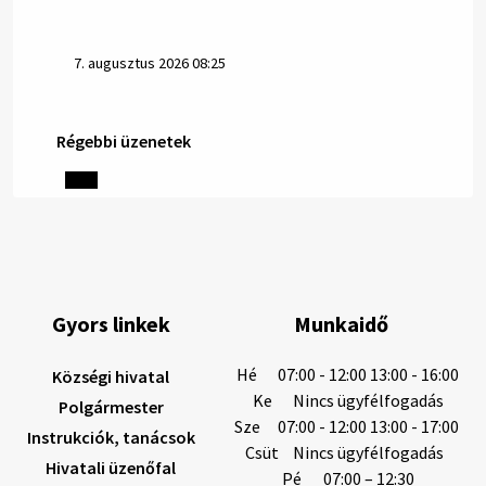
7. augusztus 2026 08:25
Régebbi üzenetek
Helyi közlemények: 2026.08.06.
1/ AZ IVÓVÍZ NEM MAGÁTÓL ÉRTETŐDŐ. A tartós
szárazság és a magas hőmérséklet miatt csökken a
vízbázisok hozama. A Nyugat-szlovákiai Vízművek
ezért arra kéri a lakosokat, hogy felel…
6. augusztus 2026 08:13
Gyors linkek
Munkaidő
6. augusztus 2026 08:12
Hé
07:00 - 12:00 13:00 - 16:00
Községi hivatal
Ke
Nincs ügyfélfogadás
Polgármester
Sze
07:00 - 12:00 13:00 - 17:00
Instrukciók, tanácsok
Helyi közlemények: 2026.08.05.
Csüt
Nincs ügyfélfogadás
Hivatali üzenőfal
Gyászhirdetés: 2026.08.05. 1/ Tisztelt Lakosság!
Pé
07:00 – 12:30