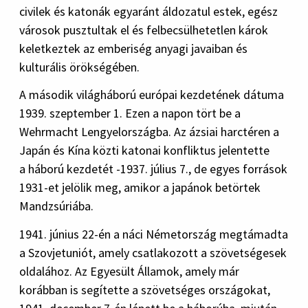
civilek és katonák egyaránt áldozatul estek, egész
városok pusztultak el és felbecsülhetetlen károk
keletkeztek az emberiség anyagi javaiban és
kulturális örökségében.
A második világháború európai kezdetének dátuma
1939. szeptember 1. Ezen a napon tört be a
Wehrmacht Lengyelországba. Az ázsiai harctéren a
Japán és Kína közti katonai konfliktus jelentette
a háború kezdetét -1937. július 7., de egyes források
1931-et jelölik meg, amikor a japánok betörtek
Mandzsúriába.
1941. június 22-én a náci Németország megtámadta
a Szovjetuniót, amely csatlakozott a szövetségesek
oldalához. Az Egyesült Államok, amely már
korábban is segítette a szövetséges országokat,