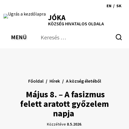
Ugrás
EN
/
SK
a
Switch
Nyel
RSS
Oldaltérkép
Nyomtatás
Növekszik
Kisebb
Nagyobb
JÓKA
tartalomra
language
vált
kontraszt
betűméret
betűméret
KÖZSÉG HIVATALOS OLDALA
to
erre
English
Slov
MENÜ
VÁLTÁS
Keresés:
Nyú
be
a
ker
űrl
Főoldal
Hírek
A község életéből
Május 8. – A fasizmus
felett aratott győzelem
napja
Közzétéve
8.5.2026
.