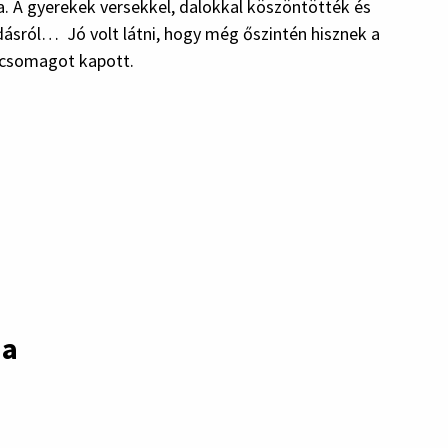
. A gyerekek versekkel, dalokkal köszöntötték és
ásról… Jó volt látni, hogy még őszintén hisznek a
kcsomagot kapott.
da