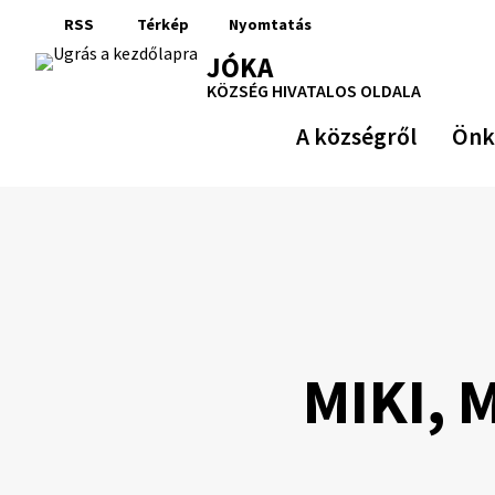
Ugrás
RSS
Térkép
Nyomtatás
a
RSS
Oldaltérkép
Nyomtatás
JÓKA
tartalomra
KÖZSÉG HIVATALOS OLDALA
A községről
Önk
MIKI, 