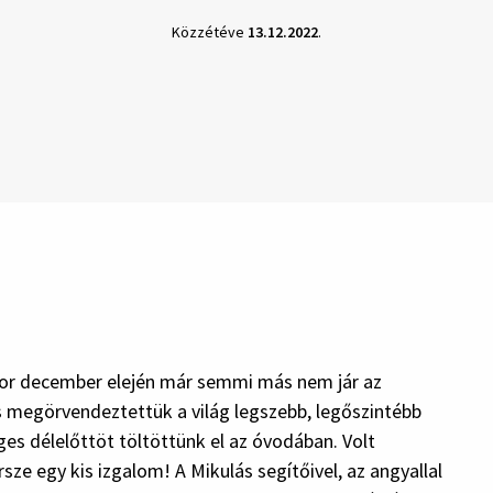
Közzétéve
13.12.2022
.
nkor december elején már semmi más nem jár az
s megörvendeztettük a világ legszebb, legőszintébb
ges délelőttöt töltöttünk el az óvodában. Volt
e egy kis izgalom! A Mikulás segítőivel, az angyallal