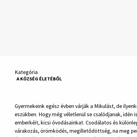
Kategória
A KÖZSÉG ÉLETÉBŐL
Gyermekeink egész évben várják a Mikulást, de ilye
eszükben. Hogy még véletlenül se csalódjanak, idén i
emberkéit, kicsi óvodásainkat. Csodálatos és különle
várakozás, örömködés, megilletődöttség, na meg persz