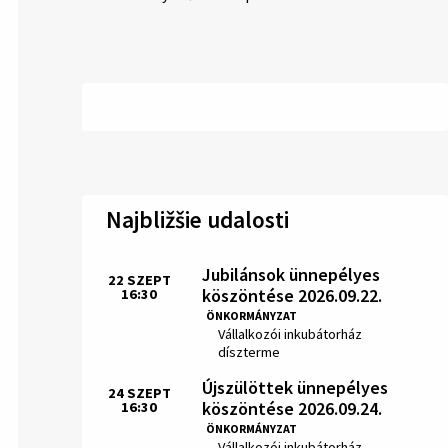
Najbližšie udalosti
Jubilánsok ünnepélyes
22
SZEPT
köszöntése 2026.09.22.
16:30
Idő:
ÖNKORMÁNYZAT
Hely:
Vállalkozói inkubátorház
díszterme
Újszülöttek ünnepélyes
24
SZEPT
köszöntése 2026.09.24.
16:30
Idő:
ÖNKORMÁNYZAT
Hely:
Vállalkozói inkubátorház