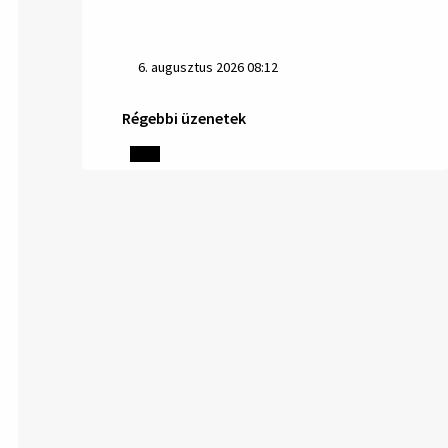
6. augusztus 2026 08:12
Régebbi üzenetek
Helyi közlemények: 2026.08.05.
Gyászhirdetés: 2026.08.05. 1/ Tisztelt
Lakosság! Mély fájdalommal tudatjuk
Önökkel, hogy 73 éves korában távozott
az élők sorából Tankó Irén. A temetési
szertartás 2026. augusztus …
5. augusztus 2026 13:10
5. augusztus 2026 12:59
Helyi közlemények: 2026.08.03.