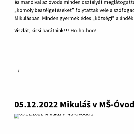
és manóival az óvoda minden osztályát meglátogatta
„komoly beszélgetéseket” folytattak vele a szófogad
Mikulásban. Minden gyermek édes „községi” ajándé
Viszlát, kicsi barátaink!!! Ho-ho-hoo!
Fájl
/
mérete
és
típusa
05.12.2022 Mikuláš v MŠ-Óvo