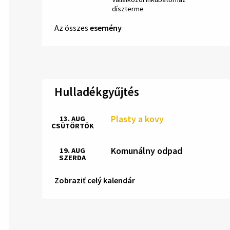
díszterme
Az összes
esemény
Hulladékgyűjtés
Plasty a kovy
13. AUG
CSÜTÖRTÖK
Komunálny odpad
19. AUG
SZERDA
Zobraziť celý kalendár