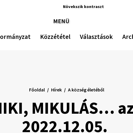
Növekszik
kontraszt
Növekszik
Kisebb
Az
Na
MENÜ
kontraszt
betűméret
eredeti
bet
VÁLTÁS
betűmé
visszaál
ormányzat
Közzététel
Választások
Arc
Főoldal
Hírek
A község életéből
MIKI, MIKULÁS… az
2022.12.05.