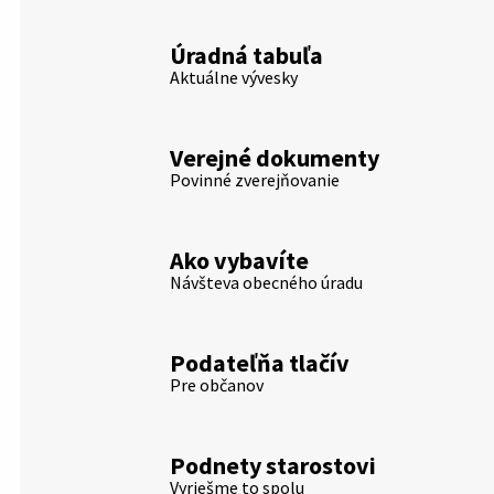
Úradná tabuľa
Aktuálne vývesky
Verejné dokumenty
Povinné zverejňovanie
Ako vybavíte
Návšteva obecného úradu
Podateľňa tlačív
Pre občanov
Podnety starostovi
Vyriešme to spolu