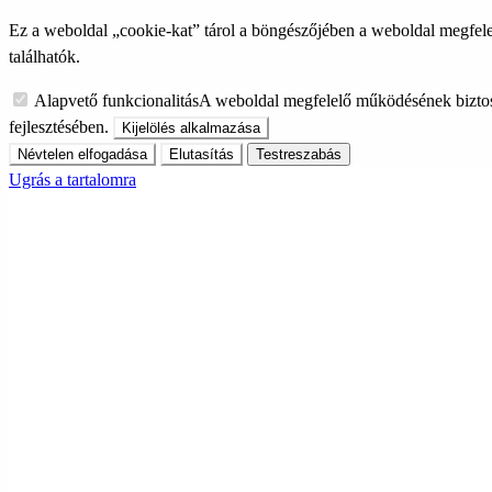
Ez a weboldal „cookie-kat” tárol a böngészőjében a weboldal megfele
találhatók.
Alapvető funkcionalitás
A weboldal megfelelő működésének biztos
fejlesztésében.
Kijelölés alkalmazása
Névtelen elfogadása
Elutasítás
Testreszabás
Ugrás a tartalomra