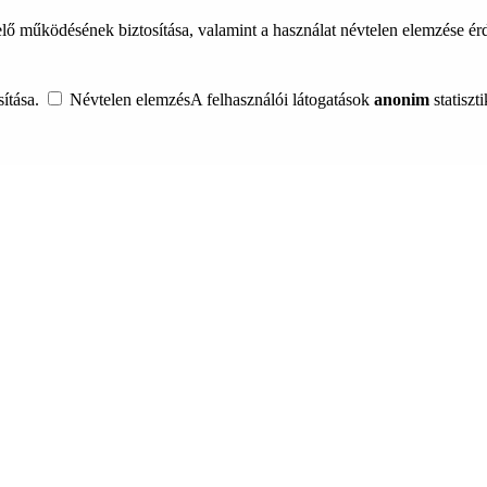
lő működésének biztosítása, valamint a használat névtelen elemzése é
ítása.
Névtelen elemzés
A felhasználói látogatások
anonim
statiszt