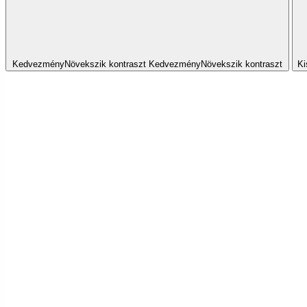
Kedvezmény
Növekszik
kontraszt
Kedvezmény
Növekszik
kontraszt
Ki