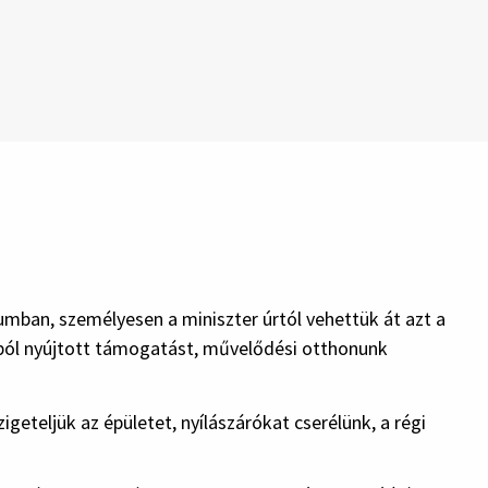
mban, személyesen a miniszter úrtól vehettük át azt a
pból nyújtott támogatást, művelődési otthonunk
eteljük az épületet, nyílászárókat cserélünk, a régi