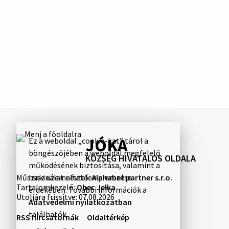
JÓKA
Ez a weboldal „cookie-kat” tárol a
böngészőjében a weboldal megfelelő
KÖZSÉG HIVATALOS OLDALA
működésének biztosítása, valamint a
Műszaki üzemeltető:
Alphabet partner s.r.o.
használat névtelen elemzése
Tartalomkezelő:
Obec Jelka
érdekében. További információk a
Utoljára frissítve:
07.08.2026
Adatvédelmi nyilatkozatban
találhatók.
RSS hírcsatornák
Oldaltérkép