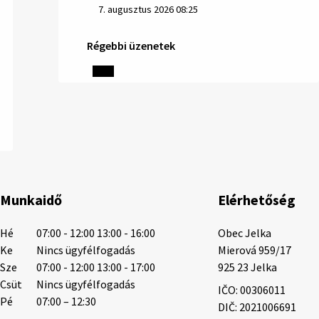
7. augusztus 2026 08:25
Régebbi üzenetek
Helyi közlemények: 2026.08.06.
1/ AZ IVÓVÍZ NEM MAGÁTÓL ÉRTETŐDŐ. A
tartós szárazság és a magas hőmérséklet
miatt csökken a vízbázisok hozama. A
Nyugat-szlovákiai Vízművek ezért arra
kéri a lakosokat, hogy felel…
6. augusztus 2026 08:13
Munkaidő
Elérhetőség
6. augusztus 2026 08:12
Hé
07:00 - 12:00 13:00 - 16:00
Obec Jelka

Ke
Nincs ügyfélfogadás
Mierová 959/17

Sze
07:00 - 12:00 13:00 - 17:00
925 23 Jelka
Helyi közlemények: 2026.08.05.
Csüt
Nincs ügyfélfogadás
IČO: 00306011
Gyászhirdetés: 2026.08.05. 1/ Tisztelt
Pé
07:00 – 12:30
DIČ: 2021006691
Lakosság! Mély fájdalommal tudatjuk