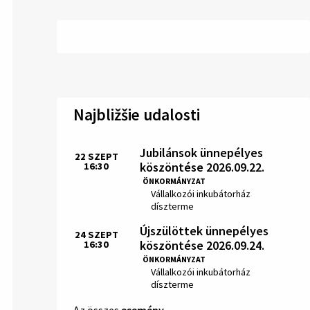
Najbližšie udalosti
Jubilánsok ünnepélyes
22
SZEPT
köszöntése 2026.09.22.
16:30
Idő:
ÖNKORMÁNYZAT
Hely:
Vállalkozói inkubátorház
díszterme
Újszülöttek ünnepélyes
24
SZEPT
köszöntése 2026.09.24.
16:30
Idő:
ÖNKORMÁNYZAT
Hely:
Vállalkozói inkubátorház
díszterme
Az összes
esemény