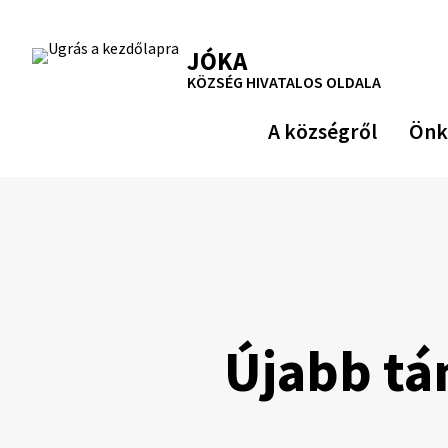
Ugrás
a
RSS
Oldaltérkép
Nyomtatás
JÓKA
tartalomra
KÖZSÉG HIVATALOS OLDALA
A községről
Önk
Újabb tá