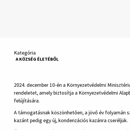
Kategória
A KÖZSÉG ÉLETÉBŐL
2024. december 10-én a Környezetvédelmi Minisztériu
rendeletet, amely biztosítja a Környezetvédelmi Ala
felújítására.
A támogatásnak köszönhetően, a jövő év folyamán szig
kazánt pedig egy új, kondenzációs kazánra cseréljük.