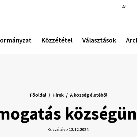
Növekszik
Kiseb
Az
kontraszt
betűm
er
be
vi
ormányzat
Közzététel
Választások
Arc
Főoldal
Hírek
A község életéből
mogatás községün
Közzétéve
12.12.2024
.