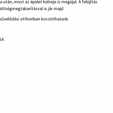
 után, most az épület külseje is megújul. A felújítás
öltségmegtakarítással is jár majd.
 művelődési otthonban koccinthatunk.
64