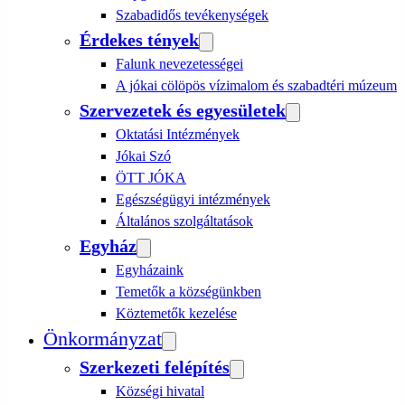
Szabadidős tevékenységek
Érdekes tények
Falunk nevezetességei
A jókai cölöpös vízimalom és szabadtéri múzeum
Szervezetek és egyesületek
Oktatási Intézmények
Jókai Szó
ÖTT JÓKA
Egészségügyi intézmények
Általános szolgáltatások
Egyház
Egyházaink
Temetők a községünkben
Köztemetők kezelése
Önkormányzat
Szerkezeti felépítés
Községi hivatal