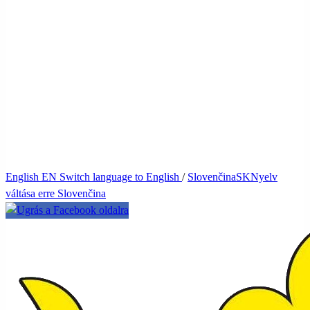
English
EN
Switch language to English
/
Slovenčina
SK
Nyelv
váltása erre Slovenčina