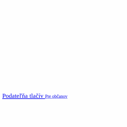
Podateľňa tlačív
Pre občanov