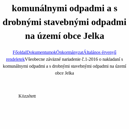
komunálnymi odpadmi a s
drobnými stavebnými odpadmi
na území obce Jelka
Főoldal
Dokumentumok
Önkormányzat
Általános érvenyű
rendeletek
Všeobecne záväzné nariadenie č.1-2016 o nakladaní s
komunálnymi odpadmi a s drobnými stavebnými odpadmi na území
obce Jelka
Közzétett