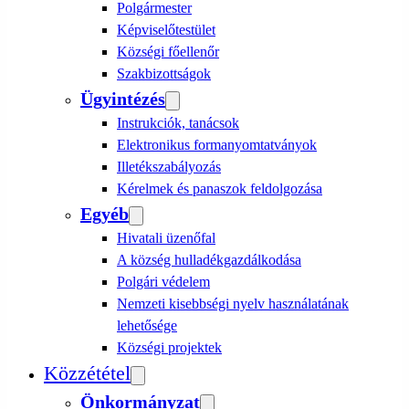
Polgármester
Képviselőtestület
Községi főellenőr
Szakbizottságok
Ügyintézés
Instrukciók, tanácsok
Elektronikus formanyomtatványok
Illetékszabályozás
Kérelmek és panaszok feldolgozása
Egyéb
Hivatali üzenőfal
A község hulladékgazdálkodása
Polgári védelem
Nemzeti kisebbségi nyelv használatának
lehetősége
Községi projektek
Közzététel
Önkormányzat