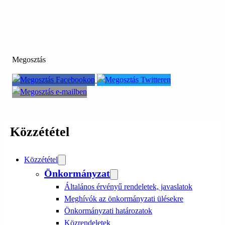
Megosztás
Közzététel
Közzététel
Önkormányzat
Általános érvényű rendeletek, javaslatok
Meghívók az önkormányzati ülésekre
Önkormányzati határozatok
Közrendeletek