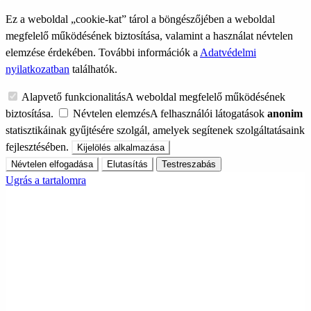
Ez a weboldal „cookie-kat” tárol a böngészőjében a weboldal
megfelelő működésének biztosítása, valamint a használat névtelen
elemzése érdekében. További információk a
Adatvédelmi
nyilatkozatban
találhatók.
Alapvető funkcionalitás
A weboldal megfelelő működésének
biztosítása.
Névtelen elemzés
A felhasználói látogatások
anonim
statisztikáinak gyűjtésére szolgál, amelyek segítenek szolgáltatásaink
fejlesztésében.
Kijelölés alkalmazása
Névtelen elfogadása
Elutasítás
Testreszabás
Ugrás a tartalomra