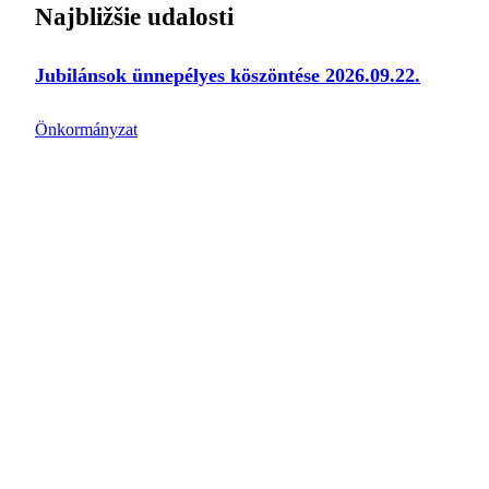
Najbližšie udalosti
Jubilánsok ünnepélyes köszöntése 2026.09.22.
Önkormányzat