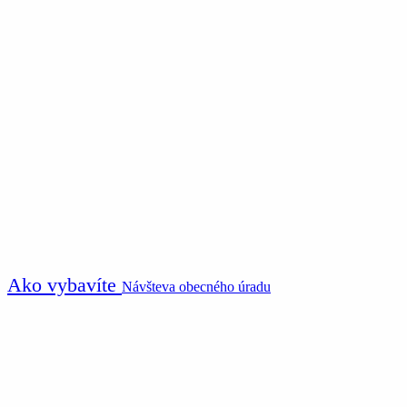
Ako vybavíte
Návšteva obecného úradu