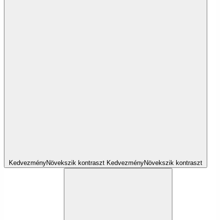
Kedvezmény
Növekszik
kontraszt
Kedvezmény
Növekszik
kontraszt