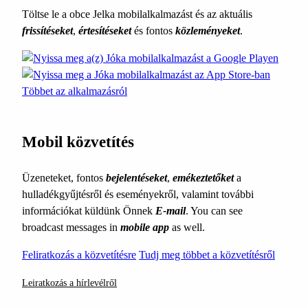
Töltse le a obce Jelka mobilalkalmazást és az aktuális
frissítéseket
,
értesítéseket
és fontos
közleményeket
.
Többet az alkalmazásról
Mobil közvetítés
Üzeneteket, fontos
bejelentéseket
,
emékeztetőket
a
hulladékgyűjtésről és eseményekről, valamint további
információkat küldünk Önnek
E-mail
. You can see
broadcast messages in
mobile app
as well.
Feliratkozás a közvetítésre
Tudj meg többet a közvetítésről
Leiratkozás a hírlevélről