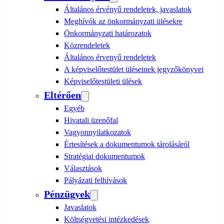
Általános érvényű rendeletek, javaslatok
Meghívók az önkormányzati ülésekre
Önkormányzati határozatok
Közrendeletek
Általános érvenyű rendeletek
A képviselőtestület üléseinek jegyzőkönyvei
Képviselőtestületi ülések
Eltérően
Egyéb
Hivatali üzenőfal
Vagyonnyilatkozatok
Értesítések a dokumentumok tárolásáról
Stratégiai dokumentumok
Választások
Pályázati felhívások
Pénzügyek
Javaslatok
Költségvetési intézkedések