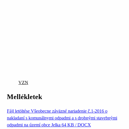
VZN
Mellékletek
Fájl letöltése
Všeobecne záväzné nariadenie č.1-2016 o
nakladaní s komunálnymi odpadmi a s drobnými stavebnými
odpadmi na území obce Jelka
64 KB / DOCX