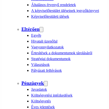
Általános érvenyű rendeletek
A képviselőtestület üléseinek jegyzőkönyvei
Képviselőtestületi ülések
Eltérően
Egyéb
Hivatali üzenőfal
Vagyonnyilatkozatok
Értesítések a dokumentumok tárolásáról
Stratégiai dokumentumok
Választások
Pályázati felhívások
Pénzügyek
Javaslatok
Költségvetési intézkedések
Költségvetés
Éves jelentések