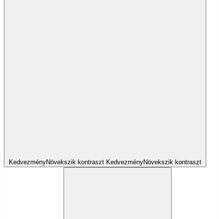
Kedvezmény
Növekszik
kontraszt
Kedvezmény
Növekszik
kontraszt