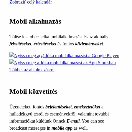
Zobraziť celý kalendár
Mobil alkalmazás
Töltse le a obce Jelka mobilalkalmazást és az aktuális
frissítéseket
,
értesítéseket
és fontos
közleményeket
.
Többet az alkalmazásról
Mobil közvetítés
Üzeneteket, fontos
bejelentéseket
,
emékeztetőket
a
hulladékgyűjtésről és eseményekről, valamint további
információkat küldünk Önnek
E-mail
. You can see
broadcast messages in
mobile app
as well.