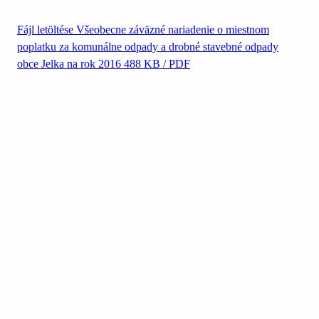
Fájl letöltése
Všeobecne záväzné nariadenie o miestnom
poplatku za komunálne odpady a drobné stavebné odpady
obce Jelka na rok 2016
488 KB / PDF