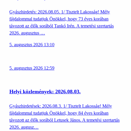
Gyászhirdetés: 2026.08.05. 1/ Tisztelt Lakosság! Mély
fájdalommal tudatjuk Önökkel, hogy 73 éves korában
távozott az élők sorából Tankó Irén. A temetési szertartás
2026. augusztus …
5. augusztus 2026 13:10
5. augusztus 2026 12:59
Helyi közlemények: 2026.08.03.
Gyászhirdetések: 2026.08.3. 1/ Tisztelt Lakosság! Mély
fájdalommal tudatjuk Önökkel, hogy 84 éves korában
távozott az élők sorából Letusek János. A temetési szertartás
2026. augusz…