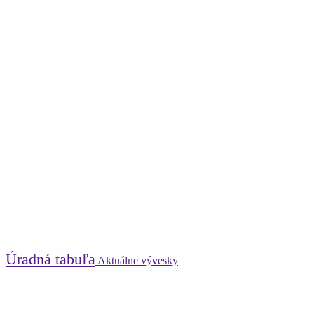
Úradná tabuľa
Aktuálne vývesky