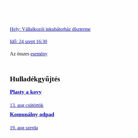
Hely:
Vállalkozói inkubátorház díszterme
Idő:
24
szept
16:30
Az összes
esemény
Hulladékgyűjtés
Plasty a kovy
13. aug
csütörtök
Komunálny odpad
19. aug
szerda