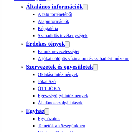
Általános információk
A falu történetéből
Alapinformációk
Képgaléria
Szabadidős tevékenységek
Érdekes tények
Falunk nevezetességei
A jókai cölöpös vízimalom és szabadtéri múzeum
Szervezetek és egyesületek
Oktatási Intézmények
Jókai Szó
ÖTT JÓKA
Egészségügyi intézmények
Általános szolgáltatások
Egyház
Egyházaink
Temetők a községünkben