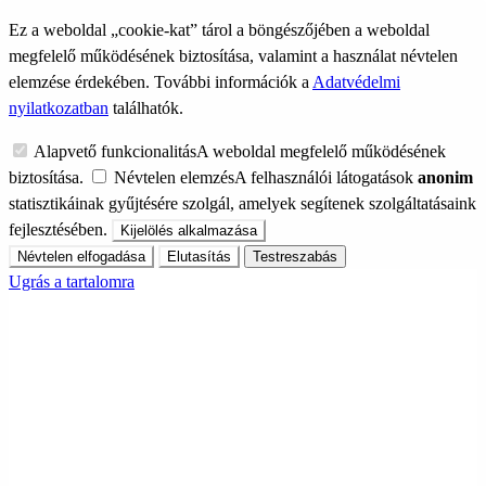
Ez a weboldal „cookie-kat” tárol a böngészőjében a weboldal
megfelelő működésének biztosítása, valamint a használat névtelen
elemzése érdekében. További információk a
Adatvédelmi
nyilatkozatban
találhatók.
Alapvető funkcionalitás
A weboldal megfelelő működésének
biztosítása.
Névtelen elemzés
A felhasználói látogatások
anonim
statisztikáinak gyűjtésére szolgál, amelyek segítenek szolgáltatásaink
fejlesztésében.
Kijelölés alkalmazása
Névtelen elfogadása
Elutasítás
Testreszabás
Ugrás a tartalomra