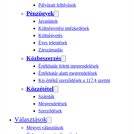
Pályázati felhívások
Pénzügyek
Javaslatok
Költségvetési intézkedések
Költségvetés
Éves jelentések
Zárszámadás
Közbeszerzés
Értékhatár feletti megrendelések
Értékhatár alatti megrendelések
Kis értékű szerződések a 117.§ szerint
Közzététel
Számlák
Megrendelések
Szerződések
Választások
Megyei választások