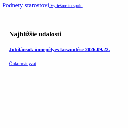
Podnety starostovi
Vyriešme to spolu
Najbližšie udalosti
Jubilánsok ünnepélyes köszöntése 2026.09.22.
Önkormányzat