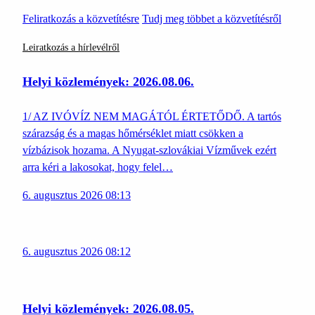
Feliratkozás a közvetítésre
Tudj meg többet a közvetítésről
Leiratkozás a hírlevélről
Helyi közlemények: 2026.08.06.
1/ AZ IVÓVÍZ NEM MAGÁTÓL ÉRTETŐDŐ. A tartós
szárazság és a magas hőmérséklet miatt csökken a
vízbázisok hozama. A Nyugat-szlovákiai Vízművek ezért
arra kéri a lakosokat, hogy felel…
6. augusztus 2026 08:13
6. augusztus 2026 08:12
Helyi közlemények: 2026.08.05.