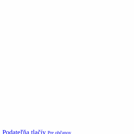
Podateľňa tlačív
Pre občanov