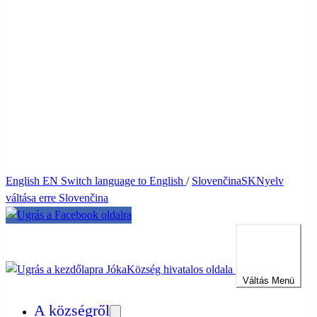
English
EN
Switch language to English
/
Slovenčina
SK
Nyelv
váltása erre Slovenčina
Jóka
Község hivatalos oldala
Váltás
Menü
A községről