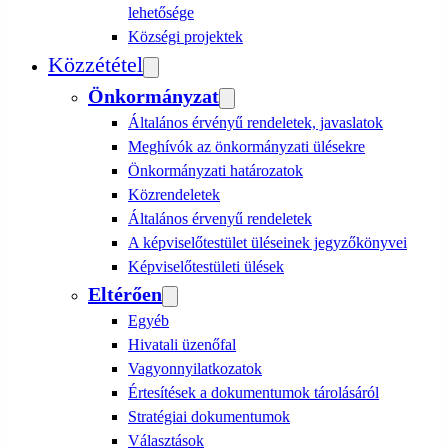
lehetősége
Községi projektek
Közzététel
Önkormányzat
Általános érvényű rendeletek, javaslatok
Meghívók az önkormányzati ülésekre
Önkormányzati határozatok
Közrendeletek
Általános érvenyű rendeletek
A képviselőtestület üléseinek jegyzőkönyvei
Képviselőtestületi ülések
Eltérően
Egyéb
Hivatali üzenőfal
Vagyonnyilatkozatok
Értesítések a dokumentumok tárolásáról
Stratégiai dokumentumok
Választások