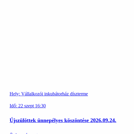
Hely:
Vállalkozói inkubátorház díszterme
Idő:
22
szept
16:30
Újszülöttek ünnepélyes köszöntése 2026.09.24.