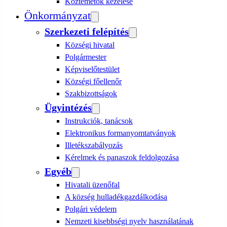
Köztemetők kezelése
Önkormányzat
Szerkezeti felépítés
Községi hivatal
Polgármester
Képviselőtestület
Községi főellenőr
Szakbizottságok
Ügyintézés
Instrukciók, tanácsok
Elektronikus formanyomtatványok
Illetékszabályozás
Kérelmek és panaszok feldolgozása
Egyéb
Hivatali üzenőfal
A község hulladékgazdálkodása
Polgári védelem
Nemzeti kisebbségi nyelv használatának