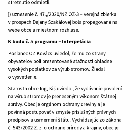
stretnutie odmietli.
j) uznesenie č. 47.,/2020/NZ OZ-3 – verejná zbierka
v prospech Dajany Szakálovej bola propagovaná na
webe obce a miestnom rozhlase.
K bodu č. 5 programu – Interpelácia
Poslanec OZ Kovács uviedol, že mu zo strany
obyvateľov boli prezentované sťažnosti ohľadne
vysokých poplatkov za výrub stromov. Žiadal
o vysvetlenie.
Starosta obce Ing, Kiš uviedol, že vydávanie povolení
na výrub stromov je preneseným výkonom štátnej
správy. Obec je orgánom ochrany dreviny a je
povinná postupovať v zmysle príslušných právnych
predpisov a usmernení štátu. Vychádzajúc zo zákona
č. 543/2002 Z. z. o ochrane prírody a krajiny, obec je