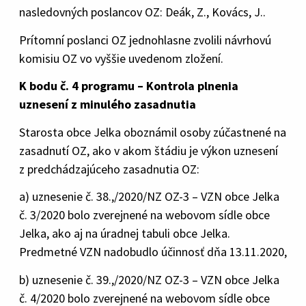
nasledovných poslancov OZ: Deák, Z., Kovács, J..
Prítomní poslanci OZ jednohlasne zvolili návrhovú
komisiu OZ vo vyššie uvedenom zložení.
K bodu č. 4 programu – Kontrola plnenia
uznesení z minulého zasadnutia
Starosta obce Jelka oboznámil osoby zúčastnené na
zasadnutí OZ, ako v akom štádiu je výkon uznesení
z predchádzajúceho zasadnutia OZ:
a) uznesenie č. 38.,/2020/NZ OZ-3 – VZN obce Jelka
č. 3/2020 bolo zverejnené na webovom sídle obce
Jelka, ako aj na úradnej tabuli obce Jelka.
Predmetné VZN nadobudlo účinnosť dňa 13.11.2020,
b) uznesenie č. 39.,/2020/NZ OZ-3 – VZN obce Jelka
č. 4/2020 bolo zverejnené na webovom sídle obce