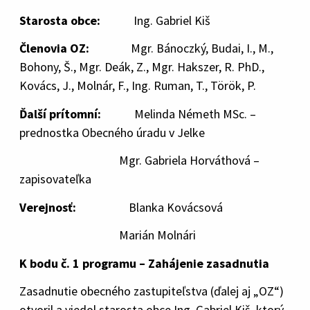
Starosta obce:
Ing. Gabriel Kiš
Členovia OZ:
Mgr. Bánoczký, Budai, I., M.,
Bohony, Š., Mgr. Deák, Z., Mgr. Hakszer, R. PhD.,
Kovács, J., Molnár, F., Ing. Ruman, T., Török, P.
Ďalší prítomní:
Melinda Németh MSc. –
prednostka Obecného úradu v Jelke
Mgr. Gabriela Horváthová –
zapisovateľka
Verejnosť:
Blanka Kovácsová
Marián Molnári
K bodu č. 1 programu – Zahájenie zasadnutia
Zasadnutie obecného zastupiteľstva (ďalej aj „OZ“)
otvoril a viedol starosta obce Ing. Gabriel Kiš, ktorý