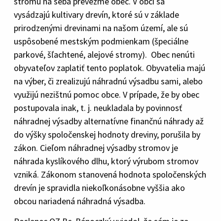
stromu na seba prevezme obec. V obci sa
vysádzajú kultivary drevín, ktoré sú v základe
prirodzenými drevinami na našom území, ale sú
uspôsobené mestským podmienkam (špeciálne
parkové, šľachtené, alejové stromy). Obec nenúti
obyvateľov zaplatiť tento poplatok. Obyvatelia majú
na výber, či zrealizujú náhradnú výsadbu sami, alebo
využijú nezištnú pomoc obce. V prípade, že by obec
postupovala inak, t. j. neukladala by povinnosť
náhradnej výsadby alternatívne finančnú náhrady až
do výšky spoločenskej hodnoty dreviny, porušila by
zákon. Cieľom náhradnej výsadby stromov je
náhrada kyslíkového dlhu, ktorý výrubom stromov
vzniká. Zákonom stanovená hodnota spoločenských
drevín je spravidla niekoľkonásobne vyššia ako
obcou nariadená náhradná výsadba.