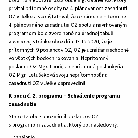
privítal prítomné osoby na 4. plánovanom zasadnutí
OZ v Jelke a skonštatoval, že oznámenie o termíne
4. plánovaného zasadnutia OZ spolu s navrhovaným
programom bolo zverejnené na úradnej tabuli
a webovej stránke obce dňa 03.12.2020, že je
prítomných 9 poslancov OZ, OZ je uznášaniaschopné
vo všetkých bodoch rokovania. Neprítomný
poslanec OZ Mgr. Laurič a neprítomná poslankyňa
OZ Mgr. Letušeková svoju neprítomnosť na
zasadnutí OZ v Jelke ospravedlnili.
K bodu č. 2. programu – Schválenie programu
zasadnutia
Starosta obce oboznámil poslancov OZ
s programom zasadnutia, ktorý bol nasledovný:
1.Zahájenie