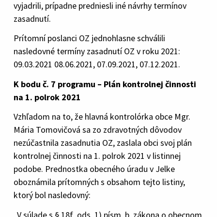
vyjadrili, prípadne predniesli iné návrhy termínov
zasadnutí.
Prítomní poslanci OZ jednohlasne schválili
nasledovné termíny zasadnutí OZ v roku 2021:
09.03.2021 08.06.2021, 07.09.2021, 07.12.2021.
K bodu č. 7 programu – Plán kontrolnej činnosti
na 1. polrok 2021
Vzhľadom na to, že hlavná kontrolórka obce Mgr.
Mária Tomovičová sa zo zdravotných dôvodov
nezúčastnila zasadnutia OZ, zaslala obci svoj plán
kontrolnej činnosti na 1. polrok 2021 v listinnej
podobe. Prednostka obecného úradu v Jelke
oboznámila prítomných s obsahom tejto listiny,
ktorý bol nasledovný:
„V súlade s § 18f ods. 1) písm. b. zákona o obecnom