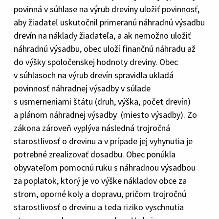
povinná v súhlase na výrub dreviny uložiť povinnosť,
aby žiadateľ uskutočnil primeranú náhradnú výsadbu
drevín na náklady žiadateľa, a ak nemožno uložiť
náhradnú výsadbu, obec uloží finančnú náhradu až
do výšky spoločenskej hodnoty dreviny. Obec
v súhlasoch na výrub drevín spravidla ukladá
povinnosť náhradnej výsadby v súlade
s usmerneniami štátu (druh, výška, počet drevín)
a plánom náhradnej výsadby (miesto výsadby). Zo
zákona zároveň vyplýva následná trojročná
starostlivosť o drevinu a v prípade jej vyhynutia je
potrebné zrealizovať dosadbu. Obec ponúkla
obyvateľom pomocnú ruku s náhradnou výsadbou
za poplatok, ktorý je vo výške nákladov obce za
strom, oporné koly a dopravu, pričom trojročnú
starostlivosť o drevinu a teda riziko vyschnutia