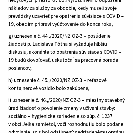
nákladov za služby za obdobie, kedy museli svoje
prevádzky uzavrieť pre opatrenia súvisiace s COVID –
19, obec im pripraví vyúčtovanie do konca roka,
g) uznesenie č. 44.,/2020/NZ OZ-3 – posúdenie
žiadosti p. Ladislava Tótha si vyžaduje hlbšiu
diskusiu, akonáhle to opatrenia súvisiace s COVID –
19 budú dovoľovať, uskutoční sa pracovná porada
poslancov,
h) uznesenie č. 45.,/2020/NZ OZ-3 – reťazové
kontajnerové vozidlo bolo zakúpené,
i) uznesenie č. 46.,/2020/NZ OZ-3 – miestny stavebný
úrad žiadosť o povolenie zmeny v užívaní stavby:
sociálno – hygienické zariadenie so súp. č. 1237
v obci Jelka zamietol, voči rozhodnutiu bolo podané
odvolanie, spis bol odstúpený nadriadenému orgánu