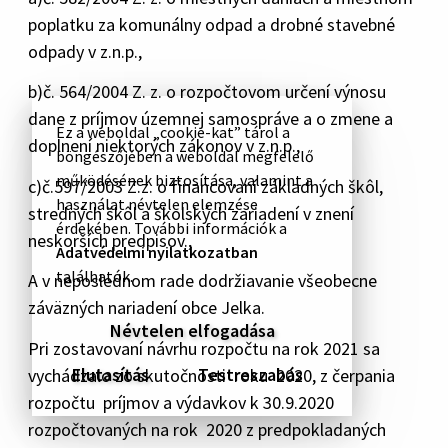
poplatku za komunálny odpad a drobné stavebné
odpady v z.n.p.,
b)č. 564/2004 Z. z. o rozpočtovom určení výnosu
dane z príjmov územnej samospráve a o zmene a
Ez a weboldal „cookie-kat” tárol a
doplnení niektorých zákonov v z.n.p.,
böngészőjében a weboldal megfelelő
működésének biztosítása, valamint a
c)č.597/2003 Z.z. o financovaní základných škôl,
használat névtelen elemzése
stredných škôl a školských zariadení v znení
érdekében. További információk a
neskorších predpisov.,
Adatvédelmi nyilatkozatban
találhatók.
A v neposlednom rade dodržiavanie všeobecne
záväzných nariadení obce Jelka.
Névtelen elfogadása
Pri zostavovaní návrhu rozpočtu na rok 2021 sa
Elutasítás
Testreszabás
vychádzalo zo skutočnosti roku 2020, z čerpania
rozpočtu príjmov a výdavkov k 30.9.2020
rozpočtovaných na rok 2020 z predpokladaných