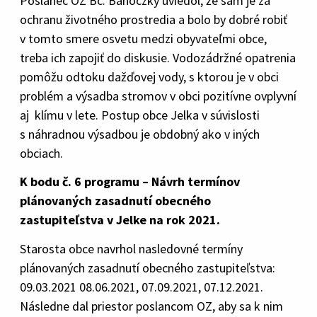
Poslanec OZ Bc. Bánoczký uviedol, že sám je za
ochranu životného prostredia a bolo by dobré robiť
v tomto smere osvetu medzi obyvateľmi obce,
treba ich zapojiť do diskusie. Vodozádržné opatrenia
pomôžu odtoku dažďovej vody, s ktorou je v obci
problém a výsadba stromov v obci pozitívne ovplyvní
aj klímu v lete. Postup obce Jelka v súvislosti
s náhradnou výsadbou je obdobný ako v iných
obciach.
K bodu č. 6 programu – Návrh termínov
plánovaných zasadnutí obecného
zastupiteľstva v Jelke na rok 2021.
Starosta obce navrhol nasledovné termíny
plánovaných zasadnutí obecného zastupiteľstva:
09.03.2021 08.06.2021, 07.09.2021, 07.12.2021.
Následne dal priestor poslancom OZ, aby sa k nim