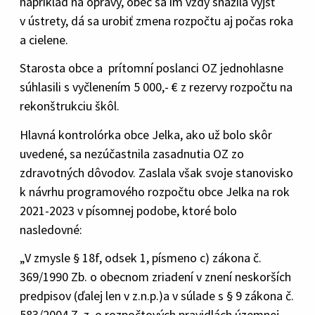
napríklad na opravy, obec sa im vždy snažila vyjsť
v ústrety, dá sa urobiť zmena rozpočtu aj počas roka
a cielene.
Starosta obce a prítomní poslanci OZ jednohlasne
súhlasili s vyčlenením 5 000,- € z rezervy rozpočtu na
rekonštrukciu škôl.
Hlavná kontrolórka obce Jelka, ako už bolo skôr
uvedené, sa nezúčastnila zasadnutia OZ zo
zdravotných dôvodov. Zaslala však svoje stanovisko
k návrhu programového rozpočtu obce Jelka na rok
2021-2023 v písomnej podobe, ktoré bolo
nasledovné:
„V zmysle § 18f, odsek 1, písmeno c) zákona č.
369/1990 Zb. o obecnom zriadení v znení neskorších
predpisov (ďalej len v z.n.p.)a v súlade s § 9 zákona č.
583/2004 Z. z. o rozpočtových pravidlách územnej