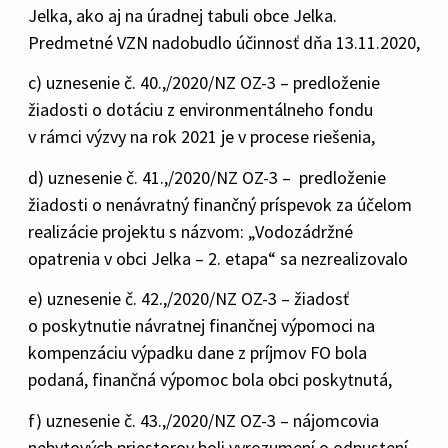
Jelka, ako aj na úradnej tabuli obce Jelka.
Predmetné VZN nadobudlo účinnosť dňa 13.11.2020,
c) uznesenie č. 40.,/2020/NZ OZ-3 – predloženie
žiadosti o dotáciu z environmentálneho fondu
v rámci výzvy na rok 2021 je v procese riešenia,
d) uznesenie č. 41.,/2020/NZ OZ-3 – predloženie
žiadosti o nenávratný finančný príspevok za účelom
realizácie projektu s názvom: „Vodozádržné
opatrenia v obci Jelka – 2. etapa“ sa nezrealizovalo
e) uznesenie č. 42.,/2020/NZ OZ-3 – žiadosť
o poskytnutie návratnej finančnej výpomoci na
kompenzáciu výpadku dane z príjmov FO bola
podaná, finančná výpomoc bola obci poskytnutá,
f) uznesenie č. 43.,/2020/NZ OZ-3 – nájomcovia
nebytových priestorov boli vyrozumení o odpustení