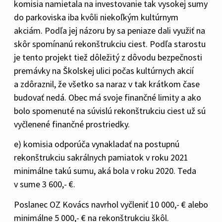
komisia namietala na investovanie tak vysokej sumy
do parkoviska iba kvôli niekoľkým kultúrnym
akciám. Podľa jej názoru by sa peniaze dali využiť na
skôr spomínanú rekonštrukciu ciest. Podľa starostu
je tento projekt tiež dôležitý z dôvodu bezpečnosti
premávky na Školskej ulici počas kultúrnych akcií
a zdôraznil, že všetko sa naraz v tak krátkom čase
budovať nedá. Obec má svoje finančné limity a ako
bolo spomenuté na súvislú rekonštrukciu ciest už sú
vyčlenené finančné prostriedky.
e) komisia odporúča vynakladať na postupnú
rekonštrukciu sakrálnych pamiatok v roku 2021
minimálne takú sumu, aká bola v roku 2020. Teda
v sume 3 600,- €.
Poslanec OZ Kovács navrhol vyčleniť 10 000,- € alebo
minimálne 5 000,- € na rekonštrukciu škôl.