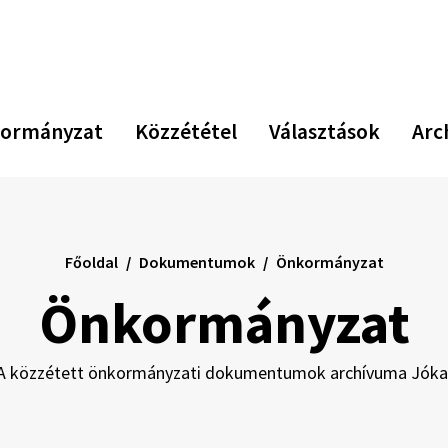
Növekszik
Kiseb
Az
kontraszt
betűm
er
be
vi
ormányzat
Közzététel
Választások
Arc
Főoldal
Dokumentumok
Önkormányzat
Önkormányzat
A közzétett önkormányzati dokumentumok archívuma Jóka