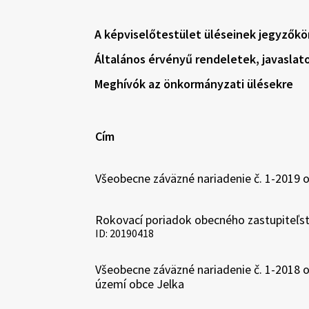
A képviselőtestület üléseinek jegyzőkö
Általános érvényű rendeletek, javaslat
Meghívók az önkormányzati ülésekre
Cím
Všeobecne záväzné nariadenie č. 1-2019 
Rokovací poriadok obecného zastupiteľst
ID: 20190418
Všeobecne záväzné nariadenie č. 1-201
území obce Jelka