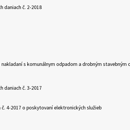
h daniach č. 2-2018
7 o nakladaní s komunálnym odpadom a drobným stavebným
h daniach č. 3-2017
č. 4-2017 o poskytovaní elektronických služieb