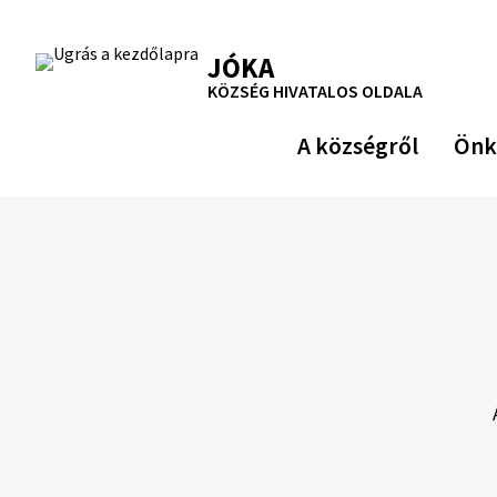
Ugrás
a
RSS
Oldaltérkép
Nyomtatás
JÓKA
tartalomra
KÖZSÉG HIVATALOS OLDALA
A községről
Önk