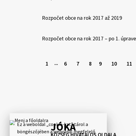
Rozpočet obce na rok 2017 až 2019
Rozpočet obce na rok 2017 – po 1. úprave
1
6
7
8
9
10
11
···
JÓKA
Ez a weboldal „cookie-kat” tárol a
böngészőjében a weboldal megfelelő
KÖZSÉG HIVATALOS OLDALA