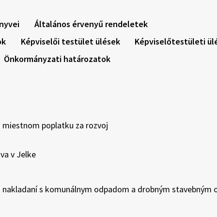
nyvei
Általános érvenyű rendeletek
ok
Képviselői testület ülések
Képviselőtestületi ül
Önkormányzati határozatok
o miestnom poplatku za rozvoj
va v Jelke
8 o nakladaní s komunálnym odpadom a drobným stavebným