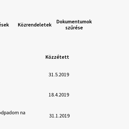
Dokumentumok
ések
Közrendeletek
szűrése
Közzétett
31.5.2019
Nyissa
meg
a
Všeobecne
18.4.2019
záväzné
Nyissa
nariadenie
meg
č.
a
1-
Rokovací
 odpadom na
31.1.2019
2019
poriadok
Nyissa
o
obecného
meg
miestnom
zastupiteľstva
a