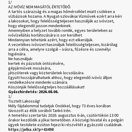
1/
AZ IVÓVÍZ NEM MAGÁTÓL ÉRTETŐDŐ.
A tartós szárazság és a magas hőmérséklet miatt csökken a
vízbázisok hozama. A Nyugat-szlovákiai Vízművek ezért arra kéri
a lakosokat, hogy felelősségteljesen használják az ivóvizet,
hogy elegendő jusson mindenkinek.
Amennyiben a helyzet tovább romlik, egyes területeken az
ivóvízellátás korlátozására is sor kerülhet.
Mindannyian tehetünk azért, hogy ezt elkerüljük.
A vezetékes ivóvizet használjuk felelősségteljesen, kizárólag
arra a célra, amelyre szolgál – ivásra, főzésre és személyi
higiéniára.
Ne használjuk:
kertek és pázsitok öntözésére,
gépjárművek mosására,
játszóterek vagy közterületek locsolására.
Együtt hozzájárulhatunk ahhoz, hogy elegendő ivóvíz álljon
rendelkezésre mindenki számára.
Köszönjük felelősségteljes hozzáállásukat!
Gyászhirdetés: 2026.08.06.
1/
Tisztelt Lakosság!
Mély fájdalommal tudatjuk Önökkel, hogy 73 éves korában
távozott az élők sorából Tankó Irén.
A temetési szertartás 2026. augusztus 6-án, csütörtökön 13:00
órakor kezdődik a jókai temetőben. A községi hivatal és a polgári
ügyek testülete ezúton fejezi ki részvétét a gyászoló családnak.
https://jelka.sk?p=43498