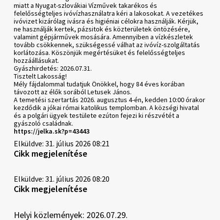
miatt a Nyugat-szlovákiai Vízművek takarékos és
felelősségteljes ivóvízhasználatra kéri a lakosokat. A vezetékes
ivóvizet kizárólag ivásra és higiéniai célokra használják. Kérjük,
ne használják kertek, pázsitok és közterületek öntözésére,
valamint gépjárművek mosására. Amennyiben a vízkészletek
tovább csökkennek, szükségessé válhat az ivóvíz-szolgáltatás
korlátozása. Köszönjük megértésüket és felelősségteljes
hozzáállásukat.
Gyászhirdetés: 2026.07.31.
Tisztelt Lakosság!
Mély fájdalommal tudatjuk Önökkel, hogy 84 éves korában
távozott az élők sorából Letusek János.
A temetési szertartás 2026. augusztus 4-én, kedden 10:00 órakor
kezdődik a jókai római katolikus templomban. A községi hivatal
és a polgári ügyek testülete ezúton fejezi ki részvétét a
gyászoló családnak.
https://jelka.sk?p=43443
Elküldve: 31. július 2026 08:21
Cikk megjelenítése
Elküldve: 31. július 2026 08:20
Cikk megjelenítése
Helyi közlemények: 2026.07.29.