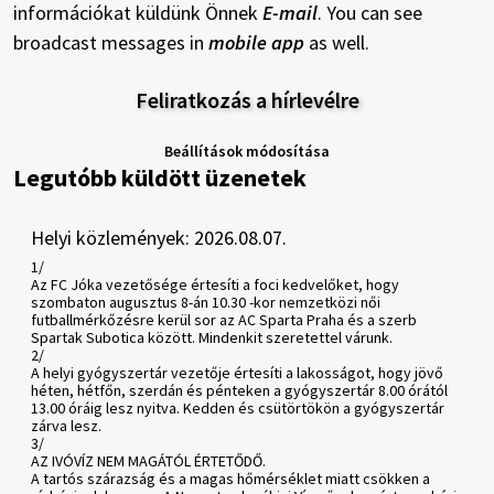
információkat küldünk Önnek
E-mail
. You can see
broadcast messages in
mobile app
as well.
Feliratkozás a hírlevélre
Beállítások módosítása
Legutóbb küldött üzenetek
Helyi közlemények: 2026.08.07.
1/
Az FC Jóka vezetősége értesíti a foci kedvelőket, hogy
szombaton augusztus 8-án 10.30 -kor nemzetközi női
futballmérkőzésre kerül sor az AC Sparta Praha és a szerb
Spartak Subotica között. Mindenkit szeretettel várunk.
2/
A helyi gyógyszertár vezetője értesíti a lakosságot, hogy jövő
héten, hétfőn, szerdán és pénteken a gyógyszertár 8.00 órától
13.00 óráig lesz nyitva. Kedden és csütörtökön a gyógyszertár
zárva lesz.
3/
AZ IVÓVÍZ NEM MAGÁTÓL ÉRTETŐDŐ.
A tartós szárazság és a magas hőmérséklet miatt csökken a