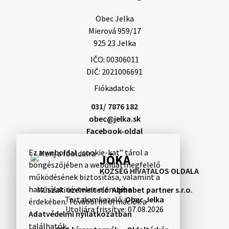
Obec Jelka

Mierová 959/17

925 23 Jelka
IČO: 00306011
DIČ: 2021006691
Fiókadatok:
031/ 7876 182
obec@jelka.sk
Facebook-oldal
Ez a weboldal „cookie-kat” tárol a
JÓKA
böngészőjében a weboldal megfelelő
KÖZSÉG HIVATALOS OLDALA
működésének biztosítása, valamint a
használat névtelen elemzése
Műszaki üzemeltető:
Alphabet partner s.r.o.
Tartalomkezelő:
Obec Jelka
érdekében. További információk a
Utoljára frissítve:
07.08.2026
Adatvédelmi nyilatkozatban
találhatók.