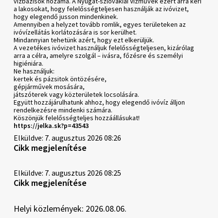
vízbázisok hozama. A Nyugat-szlovákiai Vízművek ezért arra kéri
a lakosokat, hogy felelősségteljesen használják az ivóvizet,
hogy elegendő jusson mindenkinek.
Amennyiben a helyzet tovább romlik, egyes területeken az
ivóvízellátás korlátozására is sor kerülhet.
Mindannyian tehetünk azért, hogy ezt elkerüljük.
A vezetékes ivóvizet használjuk felelősségteljesen, kizárólag
arra a célra, amelyre szolgál – ivásra, főzésre és személyi
higiéniára.
Ne használjuk:
kertek és pázsitok öntözésére,
gépjárművek mosására,
játszóterek vagy közterületek locsolására.
Együtt hozzájárulhatunk ahhoz, hogy elegendő ivóvíz álljon
rendelkezésre mindenki számára.
Köszönjük felelősségteljes hozzáállásukat!
https://jelka.sk?p=43543
Elküldve: 7. augusztus 2026 08:26
Cikk megjelenítése
Elküldve: 7. augusztus 2026 08:25
Cikk megjelenítése
Helyi közlemények: 2026.08.06.