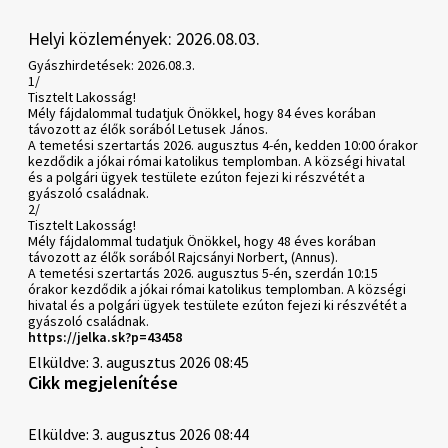
Helyi közlemények: 2026.08.03.
Gyászhirdetések: 2026.08.3.
1/
Tisztelt Lakosság!
Mély fájdalommal tudatjuk Önökkel, hogy 84 éves korában
távozott az élők sorából Letusek János.
A temetési szertartás 2026. augusztus 4-én, kedden 10:00 órakor
kezdődik a jókai római katolikus templomban. A községi hivatal
és a polgári ügyek testülete ezúton fejezi ki részvétét a
gyászoló családnak.
2/
Tisztelt Lakosság!
Mély fájdalommal tudatjuk Önökkel, hogy 48 éves korában
távozott az élők sorából Rajcsányi Norbert, (Annus).
A temetési szertartás 2026. augusztus 5-én, szerdán 10:15
órakor kezdődik a jókai római katolikus templomban. A községi
hivatal és a polgári ügyek testülete ezúton fejezi ki részvétét a
gyászoló családnak.
https://jelka.sk?p=43458
Elküldve: 3. augusztus 2026 08:45
Cikk megjelenítése
Elküldve: 3. augusztus 2026 08:44