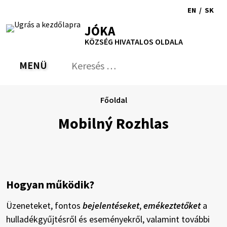
Ugrás
EN
/
SK
a
Switch
Nyel
RSS
Oldaltérkép
Nyomtatás
Növekszik
Kisebb
Nagyobb
JÓKA
tartalomra
language
vált
kontraszt
betűméret
betűméret
KÖZSÉG HIVATALOS OLDALA
to
erre
English
Slov
MENÜ
VÁLTÁS
Keresés:
Nyú
be
a
Főoldal
ker
űrl
Mobilný Rozhlas
Hogyan működik?
Üzeneteket, fontos
bejelentéseket
,
emékeztetőket
a
hulladékgyűjtésről és eseményekről, valamint további