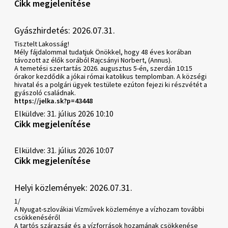
Cikk megjelenítése
Gyászhirdetés: 2026.07.31.
Tisztelt Lakosság!
Mély fájdalommal tudatjuk Önökkel, hogy 48 éves korában
távozott az élők sorából Rajcsányi Norbert, (Annus).
A temetési szertartás 2026. augusztus 5-én, szerdán 10:15
órakor kezdődik a jókai római katolikus templomban. A községi
hivatal és a polgári ügyek testülete ezúton fejezi ki részvétét a
gyászoló családnak.
https://jelka.sk?p=43448
Elküldve: 31. július 2026 10:10
Cikk megjelenítése
Elküldve: 31. július 2026 10:07
Cikk megjelenítése
Helyi közlemények: 2026.07.31.
1/
A Nyugat-szlovákiai Vízművek közleménye a vízhozam további
csökkenéséről
A tartós szárazság és a vízforrások hozamának csökkenése