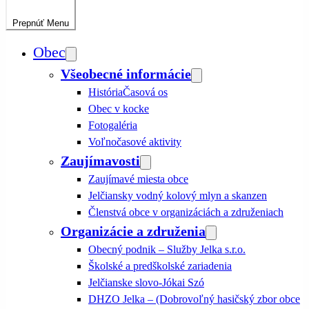
Prepnúť
Menu
Obec
Všeobecné informácie
História
Časová os
Obec v kocke
Fotogaléria
Voľnočasové aktivity
Zaujímavosti
Zaujímavé miesta obce
Jelčiansky vodný kolový mlyn a skanzen
Členstvá obce v organizáciách a združeniach
Organizácie a združenia
Obecný podnik – Služby Jelka s.r.o.
Školské a predškolské zariadenia
Jelčianske slovo-Jókai Szó
DHZO Jelka – (Dobrovoľný hasičský zbor obce