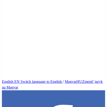
English
EN
Switch language to English
/
Magyar
HU
Zmeniť jazyk
na Magyar