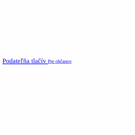
Podateľňa tlačív
Pre občanov