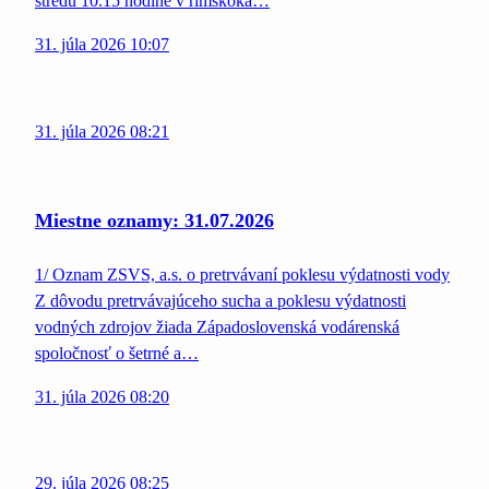
stredu 10.15 hodine v rímskoka…
31. júla 2026 10:07
31. júla 2026 08:21
Miestne oznamy: 31.07.2026
1/ Oznam ZSVS, a.s. o pretrvávaní poklesu výdatnosti vody
Z dôvodu pretrvávajúceho sucha a poklesu výdatnosti
vodných zdrojov žiada Západoslovenská vodárenská
spoločnosť o šetrné a…
31. júla 2026 08:20
29. júla 2026 08:25