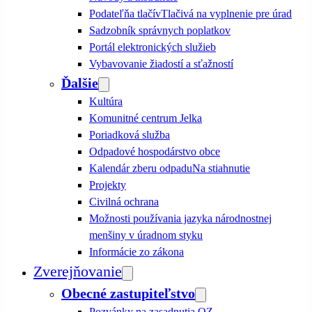
Podateľňa tlačív
Tlačivá na vyplnenie pre úrad
Sadzobník správnych poplatkov
Portál elektronických služieb
Vybavovanie žiadostí a sťažností
Ďalšie
Kultúra
Komunitné centrum Jelka
Poriadková služba
Odpadové hospodárstvo obce
Kalendár zberu odpadu
Na stiahnutie
Projekty
Civilná ochrana
Možnosti používania jazyka národnostnej
menšiny v úradnom styku
Informácie zo zákona
Zverejňovanie
Obecné zastupiteľstvo
Pozvánky na zasadnutia OZ