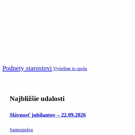
Podnety starostovi
Vyriešme to spolu
Najbližšie udalosti
Slávnosť jubilantov – 22.09.2026
Samospráva