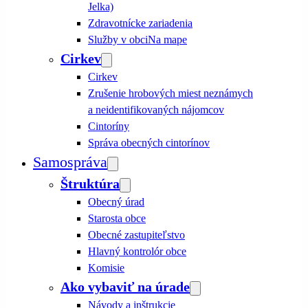
Jelka)
Zdravotnícke zariadenia
Služby v obci
Na mape
Cirkev
Cirkev
Zrušenie hrobových miest neznámych
a neidentifikovaných nájomcov
Cintoríny
Správa obecných cintorínov
Samospráva
Štruktúra
Obecný úrad
Starosta obce
Obecné zastupiteľstvo
Hlavný kontrolór obce
Komisie
Ako vybaviť na úrade
Návody a inštrukcie