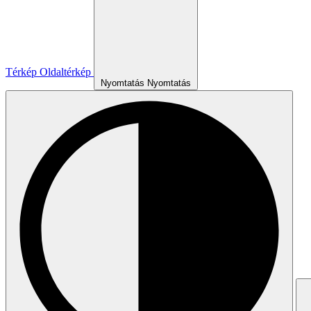
Térkép
Oldaltérkép
Nyomtatás
Nyomtatás