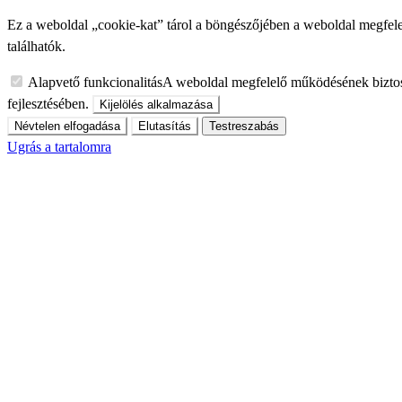
Ez a weboldal „cookie-kat” tárol a böngészőjében a weboldal megfele
találhatók.
Alapvető funkcionalitás
A weboldal megfelelő működésének biztos
fejlesztésében.
Kijelölés alkalmazása
Névtelen elfogadása
Elutasítás
Testreszabás
Ugrás a tartalomra