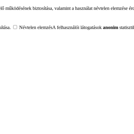
lő működésének biztosítása, valamint a használat névtelen elemzése é
ítása.
Névtelen elemzés
A felhasználói látogatások
anonim
statiszt