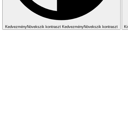
Kedvezmény
Növekszik
kontraszt
Kedvezmény
Növekszik
kontraszt
Ki