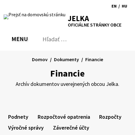
Preskočiť
EN
/
HU
na
Switch
Zmen
RSS
Mapa
Tlačiť
Zvýšiť
Zmenšiť
Zväčšiť
JELKA
obsah
language
jazyk
kontrast
veľkosť
veľkosť
OFICIÁLNE STRÁNKY OBCE
to
na
písma
písma
English
Magy
MENU
PREPNÚŤ
Hľadať:
Odo
vyh
for
Domov
Dokumenty
Financie
Financie
Archív dokumentov uverejnených obcou Jelka.
Podnety
Rozpočtové opatrenia
Rozpočty
Výročné správy
Záverečné účty