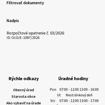
Filtrovať dokumenty
Nadpis
Rozpočtové opatrenie č. 03/2026
Otvor
ID: OcÚJE-1087/2026
docu
Rozp
opatr
č.
03/20
v
novo
okne.
Rýchle odkazy
Úradné hodiny
Pon
07:00 - 12:00 13:00 - 16:00
Obecný úrad
Ut
Nestránkový deň
Starosta obce
Str
07:00 - 12:00 13:00 - 17:00
Ako vybaviť na úrade