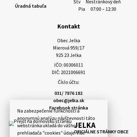
Štv
Nestránkový deň
Úradná tabuľa
Pia
07:00 – 12:30
Kontakt
Obec Jelka

Mierová 959/17

925 23 Jelka
IČO: 00306011
DIČ: 2021006691
Číslo účtu:
031/ 7876 182
obec@jelka.sk
Facebook stránka
Na zabezpečenie funkčnosti a
anonymnú analýzu návštevnosti táto
JELKA
webstránka ukladá do vášho
OFICIÁLNE STRÁNKY OBCE
prehliadača "cookies" údaje. Viac