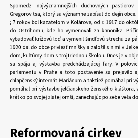
Spomedzi najvýznamnejších duchovných pastierov
Gregorovitsa, ktorý sa významne zapísal do dejín obce. N
; 7 rokov bol kazateľom v Kolárove, od r. 1917 do októb
do Ostrihomu, kde ho vymenovali za kanonika. Priči
vybudovať krížovú loď a vymenil šindľovú strechu za pále
1920 dal do obce priviesť mníšky a založil s nimi v Jel
dom, kultúrny dom s trojtriednou školou. Dnes je v ob
sa spája aj výstavba predchádzajúcej fary. V polovi
parlamentu v Prahe a toto postavenie sa prejavilo a
chlapčenský internát Mariánum a taktiež pomáhal pri v
pomáhal pri výstavbe jelčianskeho ženského kláštora,
krátko po svojej zlatej omši, zanechajúc po sebe veľa d
Reformovaná cirkev