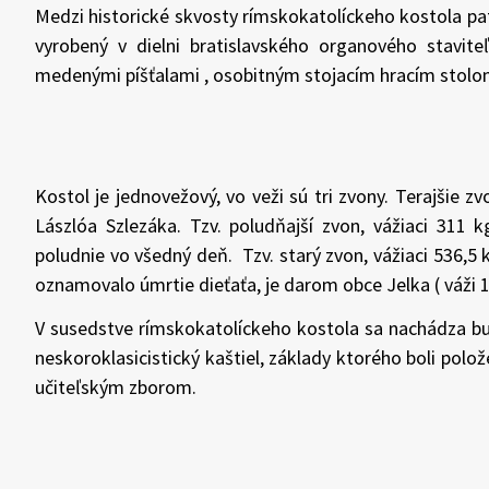
Medzi historické skvosty rímskokatolíckeho kostola patrí
vyrobený v dielni bratislavského organového stavit
medenými píšťalami , osobitným stojacím hracím stolo
Kostol je jednovežový, vo veži sú tri zvony. Terajšie z
Lászlóa Szlezáka. Tzv. poludňajší zvon, vážiaci 311
poludnie vo všedný deň. Tzv. starý zvon, vážiaci 536,5 
oznamovalo úmrtie dieťaťa, je darom obce Jelka ( váži 1
V susedstve rímskokatolíckeho kostola sa nachádza bud
neskoroklasicistický kaštiel, základy ktorého boli polo
učiteľským zborom.