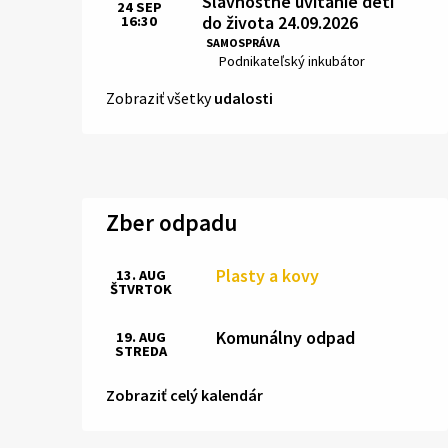
Slávnostné uvítanie detí
24
SEP
do života 24.09.2026
16:30
Čas:
SAMOSPRÁVA
Miesto:
Podnikateľský inkubátor
Zobraziť všetky
udalosti
Zber odpadu
Plasty a kovy
13. AUG
ŠTVRTOK
Komunálny odpad
19. AUG
STREDA
Zobraziť celý kalendár