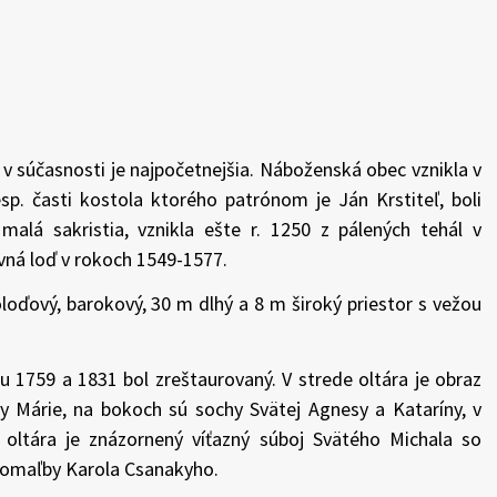
j v súčasnosti je najpočetnejšia. Náboženská obec vznikla v
sp. časti kostola ktorého patrónom je Ján Krstiteľ, boli
lá sakristia, vznikla ešte r. 1250 z pálených tehál v
vná loď v rokoch 1549-1577.
oloďový, barokový, 30 m dlhý a 8 m široký priestor s vežou
ku 1759 a 1831 bol zreštaurovaný. V strede oltára je obraz
ny Márie, na bokoch sú sochy Svätej Agnesy a Kataríny, v
e oltára je znázornený víťazný súboj Svätého Michala so
ejomaľby Karola Csanakyho.