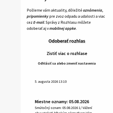
Pošleme vám aktuality, dôležité
oznámenia
,
pripomienky
pre zvoz odpadu a udalosti a viac
cez
E-mail
. Správy z Rozhlasu môžete
odoberať aj v
mobilnej appke
.
Odoberať rozhlas
Zistiť viac o rozhlase
Odhlásiť sa alebo zmeniť nastavenia
5. augusta 2026 13:10
Miestne oznamy: 05.08.2026
Smútočný oznam: 05.08.2026 1/ Vážení
obyvatelia!S hlbokým zármutkom Vám