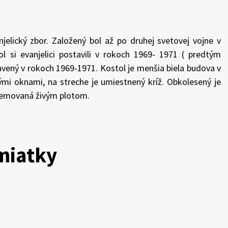
elický zbor. Založený bol až po druhej svetovej vojne v
ol si evanjelici postavili v rokoch 1969- 1971 ( predtým
stavený v rokoch 1969-1971. Kostol je menšia biela budova v
mi oknami, na streche je umiestnený kríž. Obkolesený je
 lemovaná živým plotom.
miatky