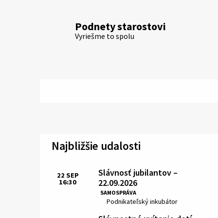
Podnety starostovi
Vyriešme to spolu
Najbližšie udalosti
Slávnosť jubilantov –
22
SEP
22.09.2026
16:30
Čas:
SAMOSPRÁVA
Miesto:
Podnikateľský inkubátor