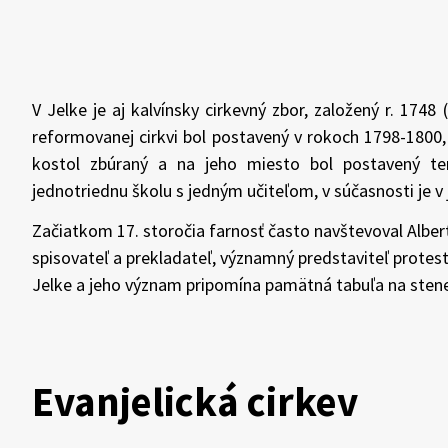
V Jelke je aj kalvínsky cirkevný zbor, založený r. 174
reformovanej cirkvi bol postavený v rokoch 1798-1800,
kostol zbúraný a na jeho miesto bol postavený te
jednotriednu školu s jedným učiteľom, v súčasnosti je v
Začiatkom 17. storočia farnosť často navštevoval Albert
spisovateľ a prekladateľ, významný predstaviteľ prote
Jelke a jeho význam pripomína pamätná tabuľa na stene
Evanjelická cirkev