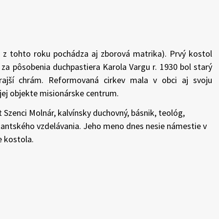
8 ( z tohto roku pochádza aj zborová matrika). Prvý kostol
 za pôsobenia duchpastiera Karola Vargu r. 1930 bol starý
rajší chrám. Reformovaná cirkev mala v obci aj svoju
 jej objekte misionárske centrum.
 Szenci Molnár, kalvínsky duchovný, básnik, teológ,
stantského vzdelávania. Jeho meno dnes nesie námestie v
 kostola.