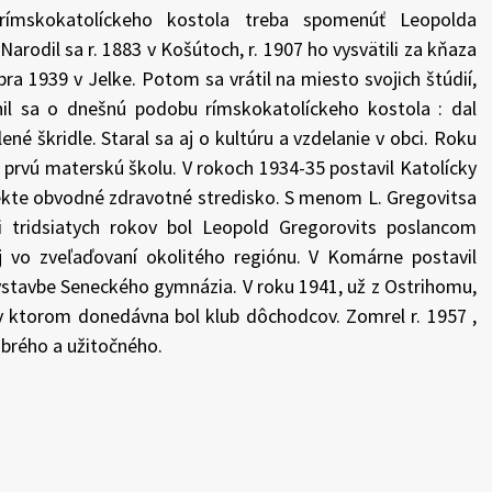
 rímskokatolíckeho kostola treba spomenúť Leopolda
arodil sa r. 1883 v Košútoch, r. 1907 ho vysvätili za kňaza
ra 1939 v Jelke. Potom sa vrátil na miesto svojich štúdií,
nil sa o dnešnú podobu rímskokatolíckeho kostola : dal
né škridle. Staral sa aj o kultúru a vzdelanie v obci. Roku
ke prvú materskú školu. V rokoch 1934-35 postavil Katolícky
jekte obvodné zdravotné stredisko. S menom L. Gregovitsa
ci tridsiatych rokov bol Leopold Gregorovits poslancom
j vo zveľaďovaní okolitého regiónu. V Komárne postavil
ýstavbe Seneckého gymnázia. V roku 1941, už z Ostrihomu,
 v ktorom donedávna bol klub dôchodcov. Zomrel r. 1957 ,
obrého a užitočného.