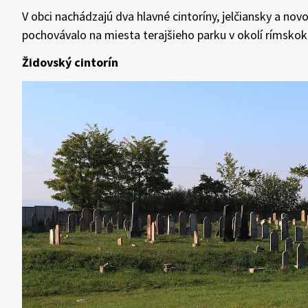
V obci nachádzajú dva hlavné cintoríny, jelčiansky a nov
pochovávalo na miesta terajšieho parku v okolí rímskok
Židovský cintorín