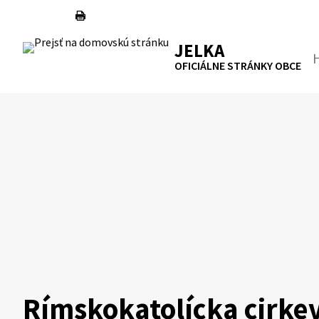
Preskočiť
na
RSS
Mapa
Tlačiť
obsah
JELKA
Hľa
OFICIÁLNE STRÁNKY OBCE
Rímskokatolícka cirke