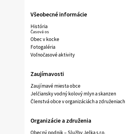
Všeobecné informácie
História
Časová os
Obec v kocke
Fotogaléria
Voľnočasové aktivity
Zaujímavosti
Zaujímavé miesta obce
Jelčiansky vodný kolový mlyn a skanzen
Členstvá obce v organizáciách a združeniach
Organizácie a združenia
Obecný podnik – Služby Jelka s.r.o.