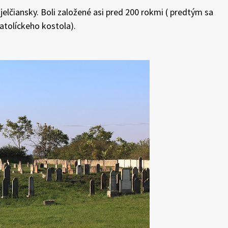
ojelčiansky. Boli založené asi pred 200 rokmi ( predtým sa
atolíckeho kostola).