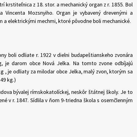
 krstiteľnica z 18. stor. a mechanický organ z r. 1855. Bol
eľa Vincenta Mozsnyiho. Organ je vybavený drevenými a
m a elektrickými mechmi, ktoré pôvodne boli mechanické.
vony boli odliate r. 1922 v dielni budapeštianskeho zvonára
 kg, je darom obce Nová Jelka. Na tomto zvone odbíjajú
kg , je odliaty za milodar obce Jelka, malý zvon, ktorým sa
49 kg.)
ova bývalej rímskokatolíckej, neskôr štátnej školy. Je to
žené v r. 1847. Sídlila v ňom 9-triedna škola s osemčlenným