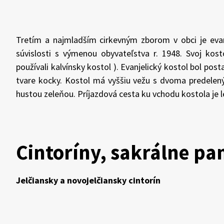
Tretím a najmladším cirkevným zborom v obci je evanj
súvislosti s výmenou obyvateľstva r. 1948. Svoj kost
používali kalvínsky kostol ). Evanjelický kostol bol po
tvare kocky. Kostol má vyššiu vežu s dvoma predelený
hustou zeleňou. Príjazdová cesta ku vchodu kostola je
Cintoríny, sakrálne pa
Jelčiansky a novojelčiansky cintorín