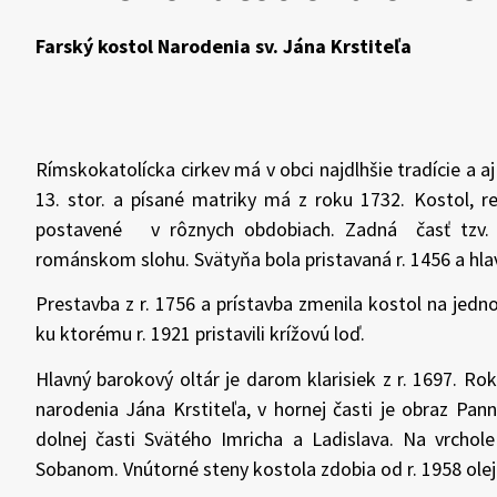
Farský kostol Narodenia sv. Jána Krstiteľa
Rímskokatolícka cirkev má v obci najdlhšie tradície a a
13. stor. a písané matriky má z roku 1732. Kostol, re
postavené v rôznych obdobiach. Zadná časť tzv. ma
románskom slohu. Svätyňa bola pristavaná r. 1456 a hla
Prestavba z r. 1756 a prístavba zmenila kostol na jedn
ku ktorému r. 1921 pristavili krížovú loď.
Hlavný barokový oltár je darom klarisiek z r. 1697. Ro
narodenia Jána Krstiteľa, v hornej časti je obraz Pan
dolnej časti Svätého Imricha a Ladislava. Na vrchol
Sobanom. Vnútorné steny kostola zdobia od r. 1958 ol