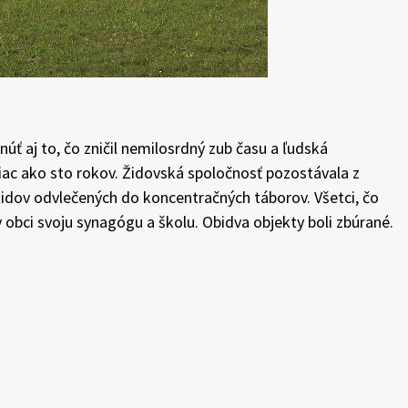
úť aj to, čo zničil nemilosrdný zub času a ľudská
viac ako sto rokov. Židovská spoločnosť pozostávala z
idov odvlečených do koncentračných táborov. Všetci, čo
 v obci svoju synagógu a školu. Obidva objekty boli zbúrané.