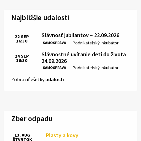
Najbližšie udalosti
Slávnosť jubilantov – 22.09.2026
22
SEP
16:30
Čas:
Miesto:
Podnikateľský inkubátor
SAMOSPRÁVA
Slávnostné uvítanie detí do života
24
SEP
24.09.2026
16:30
Čas:
Miesto:
Podnikateľský inkubátor
SAMOSPRÁVA
Zobraziť všetky
udalosti
Zber odpadu
Plasty a kovy
13. AUG
ŠTVRTOK