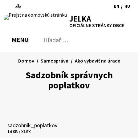
Preskočiť
EN
/
HU
na
Switch
Zmen
RSS
Mapa
Tlačiť
Zvýšiť
Zmenšiť
Zväčšiť
JELKA
obsah
language
jazyk
kontrast
veľkosť
veľkosť
OFICIÁLNE STRÁNKY OBCE
to
na
písma
písma
English
Magy
MENU
PREPNÚŤ
Hľadať:
Odo
vyh
for
Domov
Samospráva
Ako vybaviť na úrade
Sadzobník správnych
poplatkov
sadzobnik_poplatkov
Veľkosť
Stiahnuť
14 KB / XLSX
a