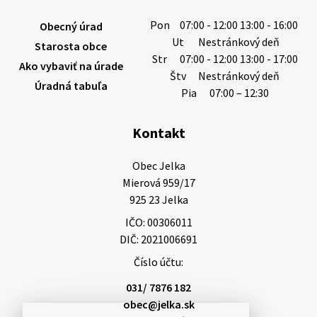
Tanková. Pohreb zosnulej bude dňa 6.08.20…
Pon
07:00 - 12:00 13:00 - 16:00
Obecný úrad
5. augusta 2026 12:59
Ut
Nestránkový deň
Starosta obce
Str
07:00 - 12:00 13:00 - 17:00
Ako vybaviť na úrade
Štv
Nestránkový deň
Úradná tabuľa
3. augusta 2026 08:45
Pia
07:00 – 12:30
Kontakt
Miestne oznamy: 03.08.2026
Smútočné oznamy: 03.08.2026 1/ Vážení obyvatelia!S
Obec Jelka

hlbokým zármutkom Vám oznamujeme, že vo veku
Mierová 959/17

84 rokov nás opustil Ján Letusek. Pohreb zosnulého
925 23 Jelka
bude dňa 4.08.2026 v utorok 10.00…
IČO: 00306011
3. augusta 2026 08:44
DIČ: 2021006691
Číslo účtu:
31. júla 2026 10:10
031/ 7876 182
obec@jelka.sk