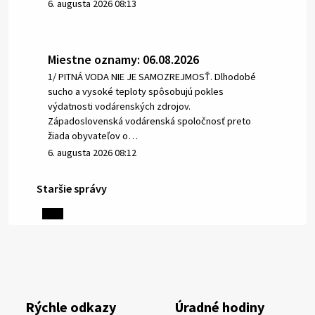
6. augusta 2026 08:13
Miestne oznamy: 06.08.2026
1/ PITNÁ VODA NIE JE SAMOZREJMOSŤ. Dlhodobé
sucho a vysoké teploty spôsobujú pokles
výdatnosti vodárenských zdrojov.
Západoslovenská vodárenská spoločnosť preto
žiada obyvateľov o…
6. augusta 2026 08:12
Staršie správy
5. augusta 2026 13:10
Miestne oznamy: 05.08.2026
Smútočný oznam: 05.08.2026 1/ Vážení obyvatelia!S
hlbokým zármutkom Vám oznamujeme, že vo veku
Rýchle odkazy
Úradné hodiny
73 rokov nás opustila Irena Tanková, rodená