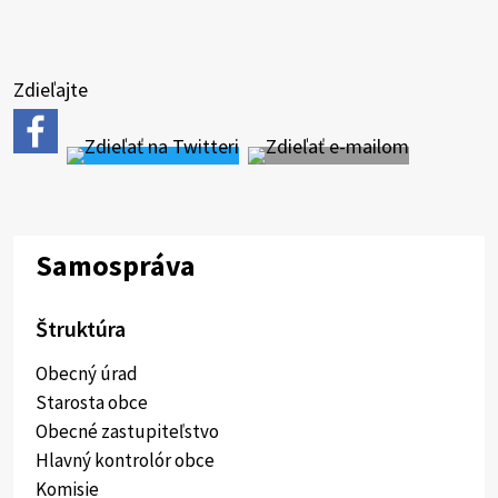
typ
súboru
Zdieľajte
Samospráva
Štruktúra
Obecný úrad
Starosta obce
Obecné zastupiteľstvo
Hlavný kontrolór obce
Komisie