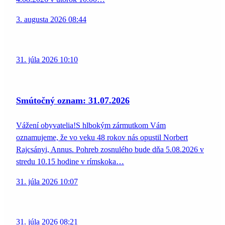
3. augusta 2026 08:44
31. júla 2026 10:10
Smútočný oznam: 31.07.2026
Vážení obyvatelia!S hlbokým zármutkom Vám
oznamujeme, že vo veku 48 rokov nás opustil Norbert
Rajcsányi, Annus. Pohreb zosnulého bude dňa 5.08.2026 v
stredu 10.15 hodine v rímskoka…
31. júla 2026 10:07
31. júla 2026 08:21