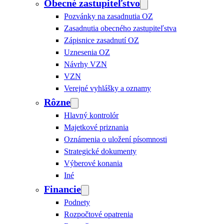
Obecné zastupiteľstvo
Pozvánky na zasadnutia OZ
Zasadnutia obecného zastupiteľstva
Zápisnice zasadnutí OZ
Uznesenia OZ
Návrhy VZN
VZN
Verejné vyhlášky a oznamy
Rôzne
Hlavný kontrolór
Majetkové priznania
Oznámenia o uložení písomnosti
Strategické dokumenty
Výberové konania
Iné
Financie
Podnety
Rozpočtové opatrenia