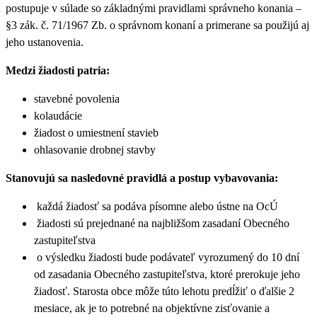
postupuje v súlade so základnými pravidlami správneho konania –
§3 zák. č. 71/1967 Zb. o správnom konaní a primerane sa použijú aj
jeho ustanovenia.
Medzi žiadosti patria:
stavebné povolenia
kolaudácie
žiadost o umiestnení stavieb
ohlasovanie drobnej stavby
Stanovujú sa nasledovné pravidlá a postup vybavovania:
každá žiadosť sa podáva písomne alebo ústne na OcÚ
žiadosti sú prejednané na najbližšom zasadaní Obecného
zastupiteľstva
o výsledku žiadosti bude podávateľ vyrozumený do 10 dní
od zasadania Obecného zastupiteľstva, ktoré prerokuje jeho
žiadosť. Starosta obce môže túto lehotu predĺžiť o ďalšie 2
mesiace, ak je to potrebné na objektívne zisťovanie a