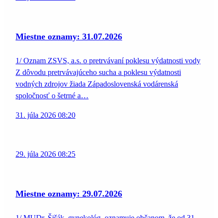
Miestne oznamy: 31.07.2026
1/ Oznam ZSVS, a.s. o pretrvávaní poklesu výdatnosti vody
Z dôvodu pretrvávajúceho sucha a poklesu výdatnosti
vodných zdrojov žiada Západoslovenská vodárenská
spoločnosť o šetrné a…
31. júla 2026 08:20
29. júla 2026 08:25
Miestne oznamy: 29.07.2026
1/ MUDr. Šišák, gynekológ, oznamuje občanom, že od 31.