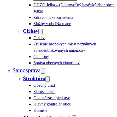
DHZO Jelka – (Dobrovoľný hasičský zbor obce
Jelka)
Zdravotnícke zariadenia
Služby v obci
Na mape
Cirkev
Cirkev
Zrušenie hrobových miest neznámych
a neidentifikovaných nájomcov
Cintoríny
Správa obecných cintorínov
Samospráva
Štruktúra
Obecný úrad
Starosta obce
Obecné zastupiteľstvo
Hlavný kontrolór obce
Komisie