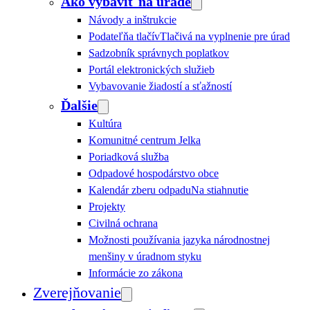
Ako vybaviť na úrade
Návody a inštrukcie
Podateľňa tlačív
Tlačivá na vyplnenie pre úrad
Sadzobník správnych poplatkov
Portál elektronických služieb
Vybavovanie žiadostí a sťažností
Ďalšie
Kultúra
Komunitné centrum Jelka
Poriadková služba
Odpadové hospodárstvo obce
Kalendár zberu odpadu
Na stiahnutie
Projekty
Civilná ochrana
Možnosti používania jazyka národnostnej
menšiny v úradnom styku
Informácie zo zákona
Zverejňovanie