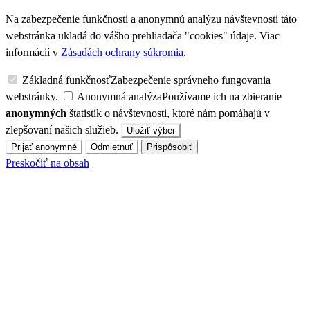
Na zabezpečenie funkčnosti a anonymnú analýzu návštevnosti táto
webstránka ukladá do vášho prehliadača "cookies" údaje. Viac
informácií v
Zásadách ochrany súkromia
.
Základná funkčnosť
Zabezpečenie správneho fungovania
webstránky.
Anonymná analýza
Používame ich na zbieranie
anonymných
štatistík o návštevnosti, ktoré nám pomáhajú v
zlepšovaní našich služieb.
Uložiť výber
Prijať anonymné
Odmietnuť
Prispôsobiť
Preskočiť na obsah