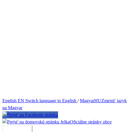
English
EN
Switch language to English
/
Magyar
HU
Zmeniť jazyk
na Magyar
Jelka
Oficiálne stránky obce