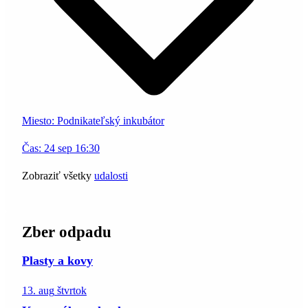
Miesto:
Podnikateľský inkubátor
Čas:
24
sep
16:30
Zobraziť všetky
udalosti
Zber odpadu
Plasty a kovy
13. aug
štvrtok