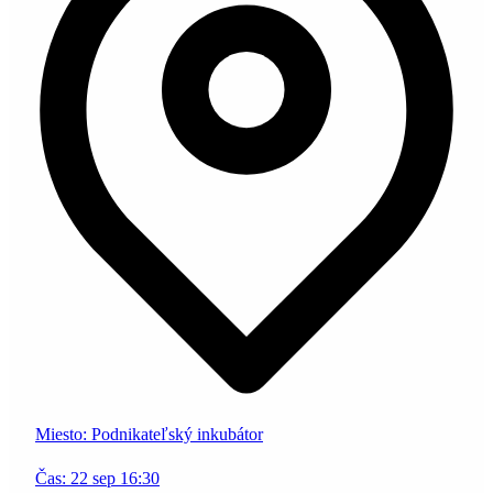
Miesto:
Podnikateľský inkubátor
Čas:
22
sep
16:30