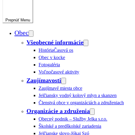
Prepnúť
Menu
Obec
Všeobecné informácie
História
Časová os
Obec v kocke
Fotogaléria
Voľnočasové aktivity
Zaujímavosti
Zaujímavé miesta obce
Jelčiansky vodný kolový mlyn a skanzen
Členstvá obce v organizáciách a združeniach
Organizácie a združenia
Obecný podnik – Služby Jelka s.r.o.
Školské a predškolské zariadenia
Jelčianske slovo-Jókai Szó