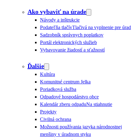
Ako vybaviť na úrade
Návody a inštrukcie
Podateľňa tlačív
Tlačivá na vyplnenie pre úrad
Sadzobník správnych poplatkov
Portál elektronických služieb
Vybavovanie žiadostí a sťažností
Ďalšie
Kultúra
Komunitné centrum Jelka
Poriadková služba
Odpadové hospodárstvo obce
Kalendár zberu odpadu
Na stiahnutie
Projekty
Civilná ochrana
Možnosti používania jazyka národnostnej
menšiny v úradnom styku