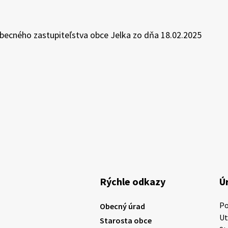
Obecného zastupiteľstva obce Jelka zo dňa 18.02.2025
Rýchle odkazy
Ú
P
Obecný úrad
U
Starosta obce