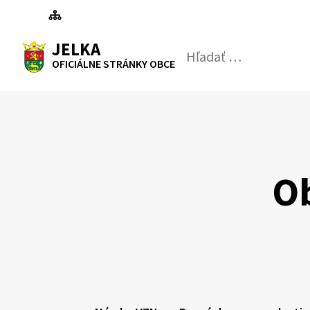
Preskočiť
na
RSS
Mapa
Tlačiť
obsah
JELKA
Hľadať:
Odosl
OFICIÁLNE STRÁNKY OBCE
vyhľad
formul
Ob