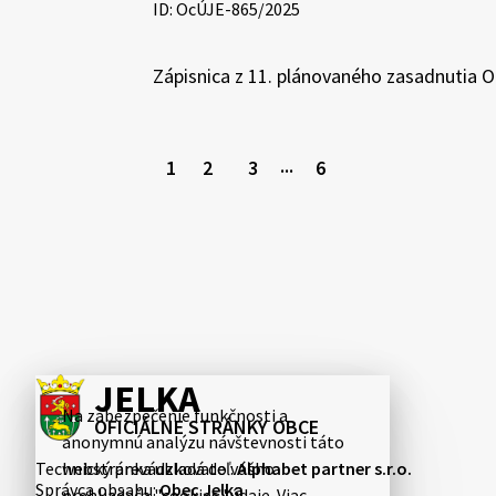
ID: OcÚJE-865/2025
Zápisnica z 11. plánovaného zasadnutia 
1
2
3
6
···
JELKA
Na zabezpečenie funkčnosti a
OFICIÁLNE STRÁNKY OBCE
anonymnú analýzu návštevnosti táto
Technický prevádzkovateľ:
webstránka ukladá do vášho
Alphabet partner s.r.o.
Správca obsahu:
Obec Jelka
prehliadača "cookies" údaje. Viac