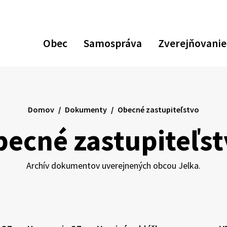
Obec
Samospráva
Zverejňovanie
ať
ávací
ár
Domov
Dokumenty
Obecné zastupiteľstvo
ecné zastupiteľs
Archív dokumentov uverejnených obcou Jelka.