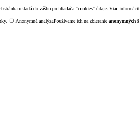
bstránka ukladá do vášho prehliadača "cookies" údaje. Viac informáci
nky.
Anonymná analýza
Používame ich na zbieranie
anonymných
š