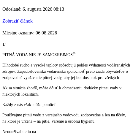
Odoslané: 6. augusta 2026 08:13
Zobraziť článok
Miestne oznamy: 06.08.2026
1/
PITNÁ VODA NIE JE SAMOZREJMOSŤ.
Dlhodobé sucho a vysoké teploty spôsobujú pokles výdatnosti vodárenských
zdrojov. Západoslovenská vodárenská spoločnosť preto žiada obyvateľov o
zodpovedné využívanie pitnej vody, aby jej bol dostatok pre všetkých.
Ak sa situácia zhorší, môže dôjsť k obmedzeniu dodávky pitnej vody v
niektorých lokalitách.
Každý z nás však môže pomôcť.
Používajme pitnú vodu z verejného vodovodu zodpovedne a len na účely,
na ktoré je určená – na pitie, varenie a osobnú hygienu.
Nepoužívajme ju na: