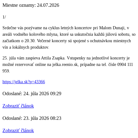
Miestne oznamy: 24.07.2026
1/
Srdečne vás pozývame na cyklus letných koncertov pri Malom Dunaji, v
areáli vodného kolového mlyna, ktoré sa uskutočnia každú júlovú sobotu, so
začiatkom o 20.30. Večerné koncerty sú spojené s ochutnávkou miestnych
vín a lokálnych produktov.
25. júla vám zaspieva Attila Zsapka. Vstupenky na jednotlivé koncerty je
možné rezervovať online na jelka.reenio.sk, prípadne na tel. čísle 0904 111
959.
https://jelka.sk?p=43366
Odoslané: 24. júla 2026 09:29
Zobraziť článok
Odoslané: 23. júla 2026 08:23
Zobraziť článok