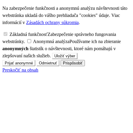
Na zabezpečenie funkčnosti a anonymnú analýzu návštevnosti táto
webstránka ukladá do vášho prehliadača "cookies" údaje. Viac
informácií v
Zásadách ochrany súkromia
.
Základná funkčnosť
Zabezpečenie správneho fungovania
webstránky.
Anonymná analýza
Používame ich na zbieranie
anonymných
štatistík o návštevnosti, ktoré nám pomáhajú v
zlepšovaní našich služieb.
Uložiť výber
Prijať anonymné
Odmietnuť
Prispôsobiť
Preskočiť na obsah