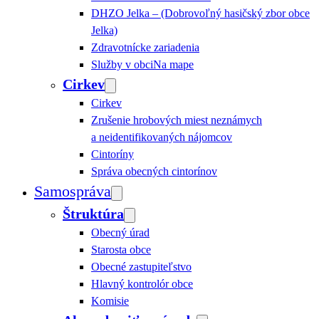
DHZO Jelka – (Dobrovoľný hasičský zbor obce
Jelka)
Zdravotnícke zariadenia
Služby v obci
Na mape
Cirkev
Cirkev
Zrušenie hrobových miest neznámych
a neidentifikovaných nájomcov
Cintoríny
Správa obecných cintorínov
Samospráva
Štruktúra
Obecný úrad
Starosta obce
Obecné zastupiteľstvo
Hlavný kontrolór obce
Komisie