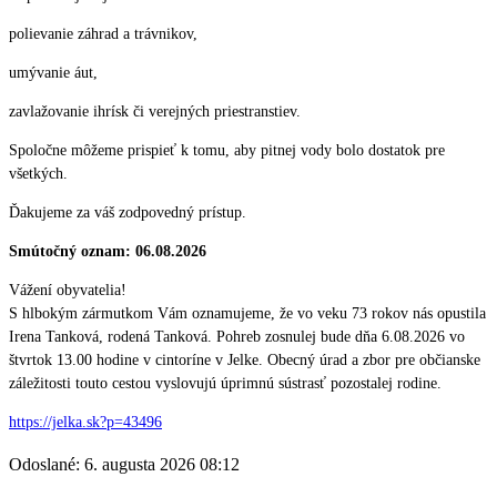
polievanie záhrad a trávnikov,
umývanie áut,
zavlažovanie ihrísk či verejných priestranstiev.
Spoločne môžeme prispieť k tomu, aby pitnej vody bolo dostatok pre
všetkých.
Ďakujeme za váš zodpovedný prístup.
Smútočný oznam: 06.08.2026
Vážení obyvatelia!
S hlbokým zármutkom Vám oznamujeme, že vo veku 73 rokov nás opustila
Irena Tanková, rodená Tanková. Pohreb zosnulej bude dňa 6.08.2026 vo
štvrtok 13.00 hodine v cintoríne v Jelke. Obecný úrad a zbor pre občianske
záležitosti touto cestou vyslovujú úprimnú sústrasť pozostalej rodine.
https://jelka.sk?p=43496
Odoslané: 6. augusta 2026 08:12