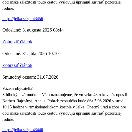
občianske záležitosti touto cestou vyslovujú úprimnú sústrasť pozostalej
rodine.
https://jelka.sk?p=43456
Odoslané: 3. augusta 2026 08:44
Zobraziť článok
Odoslané: 31. júla 2026 10:10
Zobraziť článok
Smútočný oznam: 31.07.2026
Vážení obyvatelia!
S hlbokým zármutkom Vám oznamujeme, že vo veku 48 rokov nás opustil
Norbert Rajcsányi, Annus. Pohreb zosnulého bude dňa 5.08.2026 v stredu
10.15 hodine v rímskokatolíckom kostole v Jelke. Obecný úrad a zbor pre
občianske záležitosti touto cestou vyslovujú úprimnú sústrasť pozostalej
rodine.
https://jelka.sk?p=43446