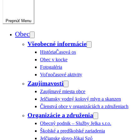
Prepnúť
Menu
Obec
Všeobecné informácie
História
Časová os
Obec v kocke
Fotogaléria
Voľnočasové aktivity
Zaujímavosti
Zaujímavé miesta obce
Jelčiansky vodný kolový mlyn a skanzen
Členstvá obce v organizáciách a združeniach
Organizácie a združenia
Obecný podnik – Služby Jelka s.r.o.
Školské a predškolské zariadenia
Jelčianske slovo-Jókai Szó