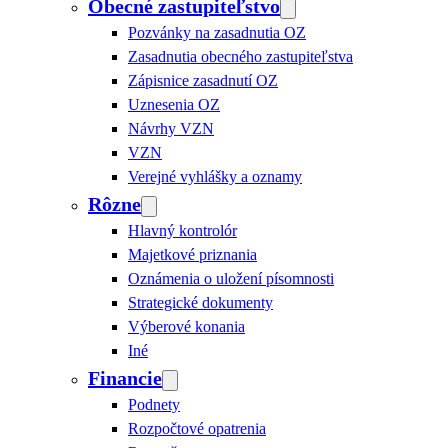
Obecné zastupiteľstvo
Pozvánky na zasadnutia OZ
Zasadnutia obecného zastupiteľstva
Zápisnice zasadnutí OZ
Uznesenia OZ
Návrhy VZN
VZN
Verejné vyhlášky a oznamy
Rôzne
Hlavný kontrolór
Majetkové priznania
Oznámenia o uložení písomnosti
Strategické dokumenty
Výberové konania
Iné
Financie
Podnety
Rozpočtové opatrenia