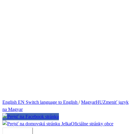
English
EN
Switch language to English
/
Magyar
HU
Zmeniť jazyk
na Magyar
Jelka
Oficiálne stránky obce