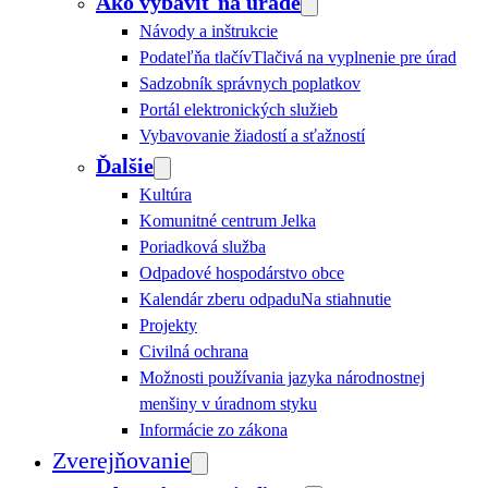
Ako vybaviť na úrade
Návody a inštrukcie
Podateľňa tlačív
Tlačivá na vyplnenie pre úrad
Sadzobník správnych poplatkov
Portál elektronických služieb
Vybavovanie žiadostí a sťažností
Ďalšie
Kultúra
Komunitné centrum Jelka
Poriadková služba
Odpadové hospodárstvo obce
Kalendár zberu odpadu
Na stiahnutie
Projekty
Civilná ochrana
Možnosti používania jazyka národnostnej
menšiny v úradnom styku
Informácie zo zákona
Zverejňovanie