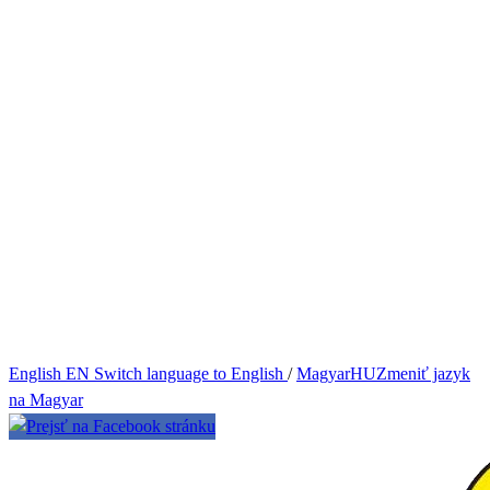
English
EN
Switch language to English
/
Magyar
HU
Zmeniť jazyk
na Magyar