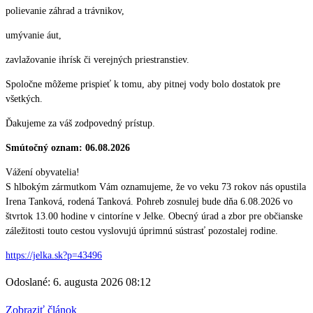
polievanie záhrad a trávnikov,
umývanie áut,
zavlažovanie ihrísk či verejných priestranstiev.
Spoločne môžeme prispieť k tomu, aby pitnej vody bolo dostatok pre
všetkých.
Ďakujeme za váš zodpovedný prístup.
Smútočný oznam: 06.08.2026
Vážení obyvatelia!
S hlbokým zármutkom Vám oznamujeme, že vo veku 73 rokov nás opustila
Irena Tanková, rodená Tanková. Pohreb zosnulej bude dňa 6.08.2026 vo
štvrtok 13.00 hodine v cintoríne v Jelke. Obecný úrad a zbor pre občianske
záležitosti touto cestou vyslovujú úprimnú sústrasť pozostalej rodine.
https://jelka.sk?p=43496
Odoslané: 6. augusta 2026 08:12
Zobraziť článok