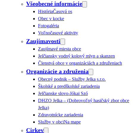
Všeobecné informácie
História
Časová os
Obec v kocke
Fotogaléria
Voľnočasové aktivity
Zaujímavosti
Zaujímavé miesta obce
Jelčiansky vodný kolový mlyn a skanzen
Členstvá obce v organizáciách a združeniach
Organizácie a združenia
Obecný podnik – Služby Jelka s.r.o.
Školské a predškolské zariadenia
Jelčianske slovo-Jókai Szó
DHZO Jelka – (Dobrovoľný hasičský zbor obce
Jelka)
Zdravotnícke zariadenia
Služby v obci
Na mape
Cirkev