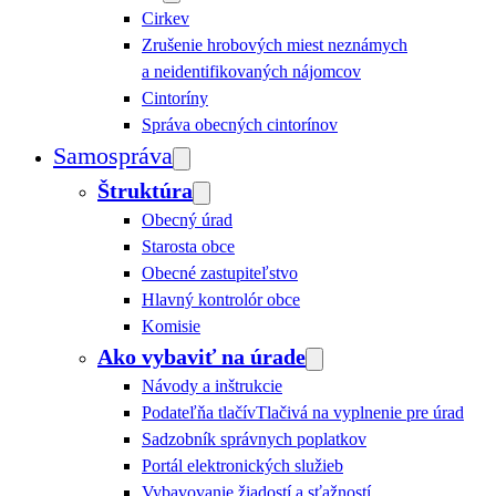
Cirkev
Zrušenie hrobových miest neznámych
a neidentifikovaných nájomcov
Cintoríny
Správa obecných cintorínov
Samospráva
Štruktúra
Obecný úrad
Starosta obce
Obecné zastupiteľstvo
Hlavný kontrolór obce
Komisie
Ako vybaviť na úrade
Návody a inštrukcie
Podateľňa tlačív
Tlačivá na vyplnenie pre úrad
Sadzobník správnych poplatkov
Portál elektronických služieb
Vybavovanie žiadostí a sťažností