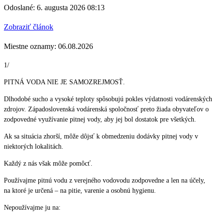
Odoslané: 6. augusta 2026 08:13
Zobraziť článok
Miestne oznamy: 06.08.2026
1/
PITNÁ VODA NIE JE SAMOZREJMOSŤ.
Dlhodobé sucho a vysoké teploty spôsobujú pokles výdatnosti vodárenských
zdrojov. Západoslovenská vodárenská spoločnosť preto žiada obyvateľov o
zodpovedné využívanie pitnej vody, aby jej bol dostatok pre všetkých.
Ak sa situácia zhorší, môže dôjsť k obmedzeniu dodávky pitnej vody v
niektorých lokalitách.
Každý z nás však môže pomôcť.
Používajme pitnú vodu z verejného vodovodu zodpovedne a len na účely,
na ktoré je určená – na pitie, varenie a osobnú hygienu.
Nepoužívajme ju na: