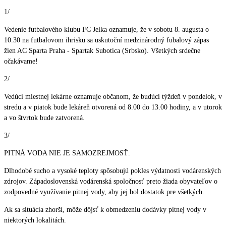
1/
Vedenie futbalového klubu FC Jelka oznamuje, že v sobotu 8. augusta o
10.30 na futbalovom ihrisku sa uskutoční medzinárodný fubalový zápas
žien AC Sparta Praha - Spartak Subotica (Srbsko). Všetkých srdečne
očakávame!
2/
Vedúci miestnej lekárne oznamuje občanom, že budúci týždeň v pondelok, v
stredu a v piatok bude lekáreň otvorená od 8.00 do 13.00 hodiny, a v utorok
a vo štvrtok bude zatvorená.
3/
PITNÁ VODA NIE JE SAMOZREJMOSŤ.
Dlhodobé sucho a vysoké teploty spôsobujú pokles výdatnosti vodárenských
zdrojov. Západoslovenská vodárenská spoločnosť preto žiada obyvateľov o
zodpovedné využívanie pitnej vody, aby jej bol dostatok pre všetkých.
Ak sa situácia zhorší, môže dôjsť k obmedzeniu dodávky pitnej vody v
niektorých lokalitách.