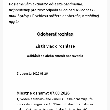
Pošleme vám aktuality, dôležité
oznámenia
,
pripomienky
pre zvoz odpadu a udalosti a viac cez
E-
mail
. Správy z Rozhlasu môžete odoberať aj v
mobilnej
appke
.
Odoberať rozhlas
Zistiť viac o rozhlase
Odhlásiť sa alebo zmeniť nastavenia
7. augusta 2026 08:26
Miestne oznamy: 07.08.2026
1/ Vedenie futbalového klubu FC Jelka oznamuje, že
v sobotu 8. augusta o 10.30 na futbalovom ihrisku sa
uskutoční medzinárodný fubalový zápas žien AC