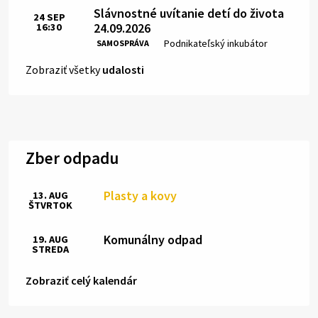
Slávnostné uvítanie detí do života
24
SEP
24.09.2026
16:30
Čas:
Miesto:
Podnikateľský inkubátor
SAMOSPRÁVA
Zobraziť všetky
udalosti
Zber odpadu
Plasty a kovy
13. AUG
ŠTVRTOK
Komunálny odpad
19. AUG
STREDA
Zobraziť celý kalendár