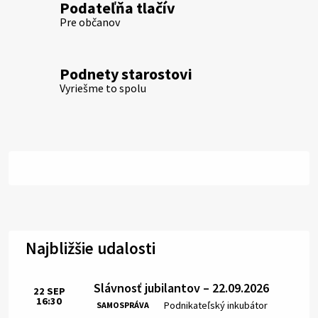
Podateľňa tlačív
Pre občanov
Podnety starostovi
Vyriešme to spolu
Najbližšie udalosti
Slávnosť jubilantov – 22.09.2026
22
SEP
16:30
Čas:
Miesto:
Podnikateľský inkubátor
SAMOSPRÁVA