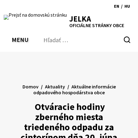
Preskočiť
EN
/
HU
na
Switch
Zmen
RSS
Mapa
Tlačiť
Zvýšiť
Zmenšiť
Zväčšiť
JELKA
obsah
language
jazyk
kontrast
veľkosť
veľkosť
OFICIÁLNE STRÁNKY OBCE
to
na
písma
písma
English
Magy
MENU
PREPNÚŤ
Hľadať:
Odo
vyh
for
Domov
Aktuality
Aktuálne informácie
odpadového hospodárstva obce
Otváracie hodiny
zberného miesta
triedeného odpadu za
cintorínom dňa 20. júna