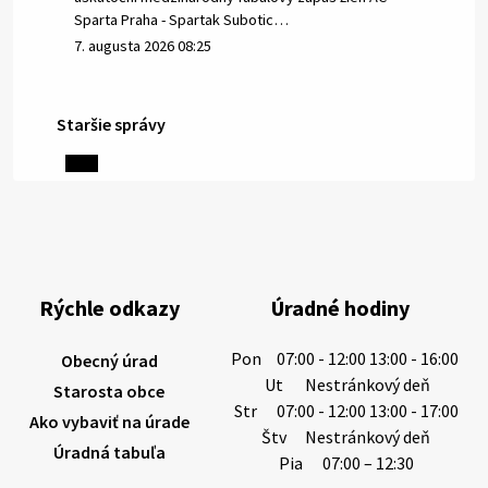
Sparta Praha - Spartak Subotic…
7. augusta 2026 08:25
Staršie správy
6. augusta 2026 08:13
Miestne oznamy: 06.08.2026
1/ PITNÁ VODA NIE JE SAMOZREJMOSŤ. Dlhodobé
sucho a vysoké teploty spôsobujú pokles
výdatnosti vodárenských zdrojov.
Rýchle odkazy
Úradné hodiny
Západoslovenská vodárenská spoločnosť preto
žiada obyvateľov o…
Pon
07:00 - 12:00 13:00 - 16:00
Obecný úrad
6. augusta 2026 08:12
Ut
Nestránkový deň
Starosta obce
Str
07:00 - 12:00 13:00 - 17:00
Ako vybaviť na úrade
Štv
Nestránkový deň
Úradná tabuľa
5. augusta 2026 13:10
Pia
07:00 – 12:30