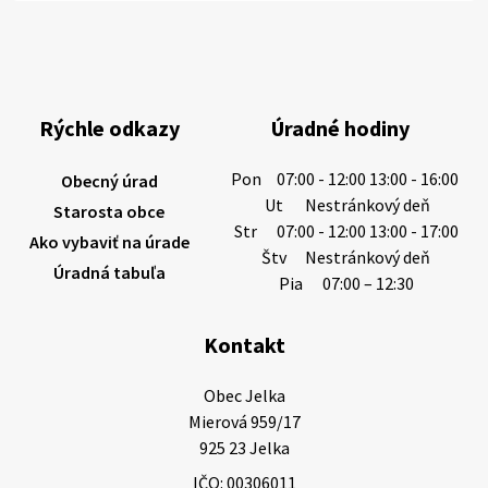
Miestne oznamy: 06.08.2026
1/ PITNÁ VODA NIE JE SAMOZREJMOSŤ. Dlhodobé
sucho a vysoké teploty spôsobujú pokles
výdatnosti vodárenských zdrojov.
Rýchle odkazy
Úradné hodiny
Západoslovenská vodárenská spoločnosť preto
žiada obyvateľov o…
Pon
07:00 - 12:00 13:00 - 16:00
Obecný úrad
6. augusta 2026 08:12
Ut
Nestránkový deň
Starosta obce
Str
07:00 - 12:00 13:00 - 17:00
Ako vybaviť na úrade
Štv
Nestránkový deň
Úradná tabuľa
5. augusta 2026 13:10
Pia
07:00 – 12:30
Kontakt
Miestne oznamy: 05.08.2026
Smútočný oznam: 05.08.2026 1/ Vážení obyvatelia!S
Obec Jelka

hlbokým zármutkom Vám oznamujeme, že vo veku
Mierová 959/17

73 rokov nás opustila Irena Tanková, rodená
925 23 Jelka
Tanková. Pohreb zosnulej bude dňa 6.08.20…
IČO: 00306011
5. augusta 2026 12:59