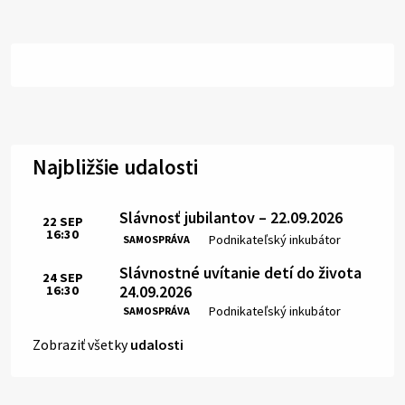
Najbližšie udalosti
Slávnosť jubilantov – 22.09.2026
22
SEP
16:30
Čas:
Miesto:
Podnikateľský inkubátor
SAMOSPRÁVA
Slávnostné uvítanie detí do života
24
SEP
24.09.2026
16:30
Čas:
Miesto:
Podnikateľský inkubátor
SAMOSPRÁVA
Zobraziť všetky
udalosti