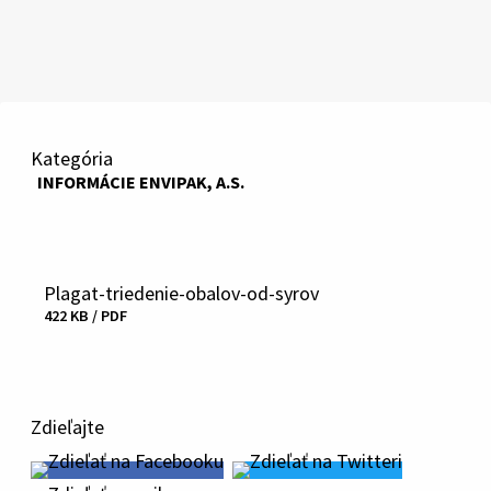
Kategória
INFORMÁCIE ENVIPAK, A.S.
Plagat-triedenie-obalov-od-syrov
Veľkosť
Stiahnuť
422 KB / PDF
a
typ
súboru
Zdieľajte