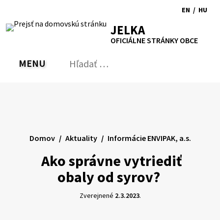
Preskočiť
EN
/
HU
na
Switch
Zmen
RSS
Mapa
Tlačiť
Zvýšiť
Zmenšiť
Zväčšiť
JELKA
obsah
language
jazyk
kontrast
veľkosť
veľkosť
OFICIÁLNE STRÁNKY OBCE
to
na
písma
písma
English
Magy
MENU
PREPNÚŤ
Hľadať:
Odo
vyh
for
Domov
Aktuality
Informácie ENVIPAK, a.s.
Ako správne vytriediť
obaly od syrov?
Zverejnené
2.3.2023
.