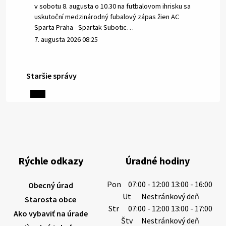
v sobotu 8. augusta o 10.30 na futbalovom ihrisku sa
uskutoční medzinárodný fubalový zápas žien AC
Sparta Praha - Spartak Subotic…
7. augusta 2026 08:25
Staršie správy
6. augusta 2026 08:13
Miestne oznamy: 06.08.2026
1/ PITNÁ VODA NIE JE SAMOZREJMOSŤ. Dlhodobé
sucho a vysoké teploty spôsobujú pokles
výdatnosti vodárenských zdrojov.
Rýchle odkazy
Úradné hodiny
Západoslovenská vodárenská spoločnosť preto
žiada obyvateľov o…
Pon
07:00 - 12:00 13:00 - 16:00
Obecný úrad
6. augusta 2026 08:12
Ut
Nestránkový deň
Starosta obce
Str
07:00 - 12:00 13:00 - 17:00
Ako vybaviť na úrade
Štv
Nestránkový deň