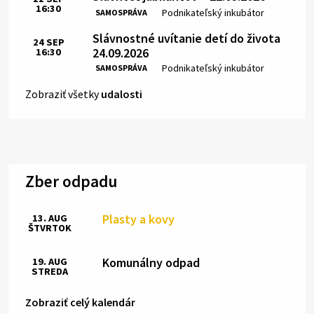
16:30
Čas:
Miesto:
Podnikateľský inkubátor
SAMOSPRÁVA
Slávnostné uvítanie detí do života
24
SEP
24.09.2026
16:30
Čas:
Miesto:
Podnikateľský inkubátor
SAMOSPRÁVA
Zobraziť všetky
udalosti
Zber odpadu
Plasty a kovy
13. AUG
ŠTVRTOK
Komunálny odpad
19. AUG
STREDA
Zobraziť celý kalendár