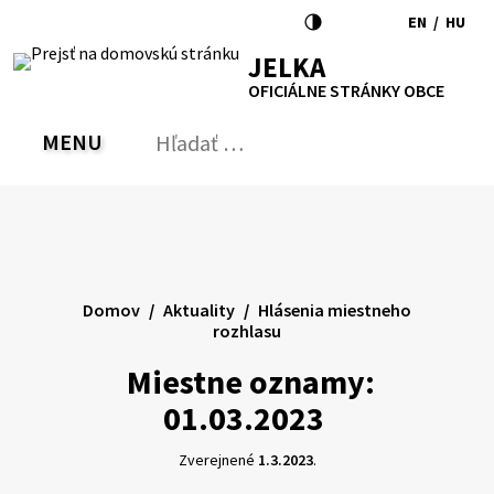
Preskočiť
EN
/
HU
na
Switch
Zmen
RSS
Mapa
Tlačiť
Zvýšiť
Zmenšiť
Zväčšiť
JELKA
obsah
language
jazyk
kontrast
veľkosť
veľkosť
OFICIÁLNE STRÁNKY OBCE
to
na
písma
písma
English
Magy
MENU
PREPNÚŤ
Hľadať:
Odo
vyh
for
Domov
Aktuality
Hlásenia miestneho
rozhlasu
Miestne oznamy:
01.03.2023
Zverejnené
1.3.2023
.