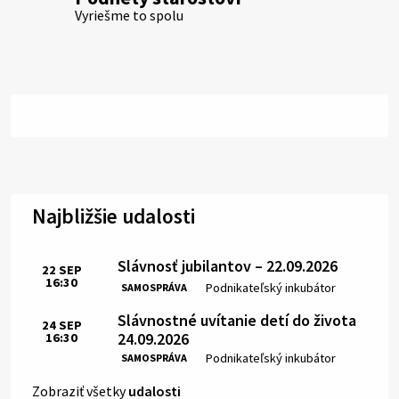
Vyriešme to spolu
Najbližšie udalosti
Slávnosť jubilantov – 22.09.2026
22
SEP
16:30
Čas:
Miesto:
Podnikateľský inkubátor
SAMOSPRÁVA
Slávnostné uvítanie detí do života
24
SEP
24.09.2026
16:30
Čas:
Miesto:
Podnikateľský inkubátor
SAMOSPRÁVA
Zobraziť všetky
udalosti