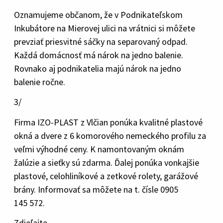
Oznamujeme občanom, že v Podnikateľskom
Inkubátore na Mierovej ulici na vrátnici si môžete
prevziať priesvitné sáčky na separovaný odpad.
Každá domácnosť má nárok na jedno balenie.
Rovnako aj podnikatelia majú nárok na jedno
balenie ročne.
3/
Firma IZO-PLAST z Vlčian ponúka kvalitné plastové
okná a dvere z 6 komorového nemeckého profilu za
veľmi výhodné ceny. K namontovaným oknám
žalúzie a sieťky sú zdarma. Ďalej ponúka vonkajšie
plastové, celohliníkové a zetkové rolety, garážové
brány. Informovať sa môžete na t. čísle 0905
145 572.
Zdieľajte