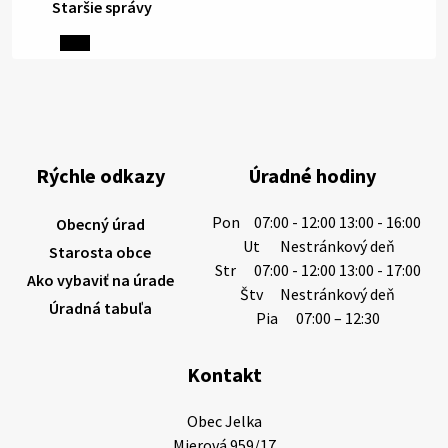
Staršie správy
5. augusta 2026 13:10
Miestne oznamy: 05.08.2026
Smútočný oznam: 05.08.2026 1/ Vážení obyvatelia!S
hlbokým zármutkom Vám oznamujeme, že vo veku
Rýchle odkazy
Úradné hodiny
73 rokov nás opustila Irena Tanková, rodená
Tanková. Pohreb zosnulej bude dňa 6.08.20…
Pon
07:00 - 12:00 13:00 - 16:00
Obecný úrad
5. augusta 2026 12:59
Ut
Nestránkový deň
Starosta obce
Str
07:00 - 12:00 13:00 - 17:00
Ako vybaviť na úrade
Štv
Nestránkový deň
Úradná tabuľa
3. augusta 2026 08:45
Pia
07:00 – 12:30
Kontakt
Miestne oznamy: 03.08.2026
Smútočné oznamy: 03.08.2026 1/ Vážení obyvatelia!S
Obec Jelka

hlbokým zármutkom Vám oznamujeme, že vo veku
Mierová 959/17
