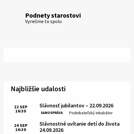
Podnety starostovi
Vyriešme to spolu
Najbližšie udalosti
Slávnosť jubilantov – 22.09.2026
22
SEP
16:30
Čas:
Miesto:
Podnikateľský inkubátor
SAMOSPRÁVA
Slávnostné uvítanie detí do života
24
SEP
24.09.2026
16:30
Čas: