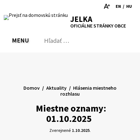
Preskočiť
EN
/
HU
na
Switch
Zmen
RSS
Mapa
Tlačiť
Zvýšiť
Zmenšiť
Zväčšiť
JELKA
obsah
language
jazyk
kontrast
veľkosť
veľkosť
OFICIÁLNE STRÁNKY OBCE
to
na
písma
písma
English
Magy
MENU
PREPNÚŤ
Hľadať:
Odo
vyh
for
Domov
Aktuality
Hlásenia miestneho
rozhlasu
Miestne oznamy:
01.10.2025
Zverejnené
1.10.2025
.