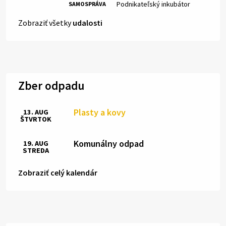
Miesto:
Podnikateľský inkubátor
SAMOSPRÁVA
Zobraziť všetky
udalosti
Zber odpadu
Plasty a kovy
13. AUG
ŠTVRTOK
Komunálny odpad
19. AUG
STREDA
Zobraziť celý kalendár