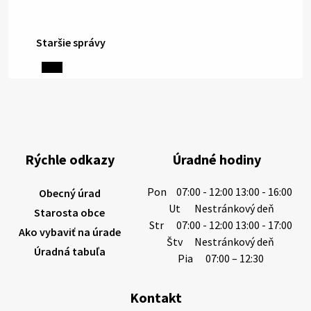
Staršie správy
6. augusta 2026 08:13
Miestne oznamy: 06.08.2026
1/ PITNÁ VODA NIE JE SAMOZREJMOSŤ. Dlhodobé
sucho a vysoké teploty spôsobujú pokles
výdatnosti vodárenských zdrojov.
Rýchle odkazy
Úradné hodiny
Západoslovenská vodárenská spoločnosť preto
žiada obyvateľov o…
Pon
07:00 - 12:00 13:00 - 16:00
Obecný úrad
6. augusta 2026 08:12
Ut
Nestránkový deň
Starosta obce
Str
07:00 - 12:00 13:00 - 17:00
Ako vybaviť na úrade
Štv
Nestránkový deň
Úradná tabuľa
5. augusta 2026 13:10
Pia
07:00 – 12:30
Kontakt
Miestne oznamy: 05.08.2026