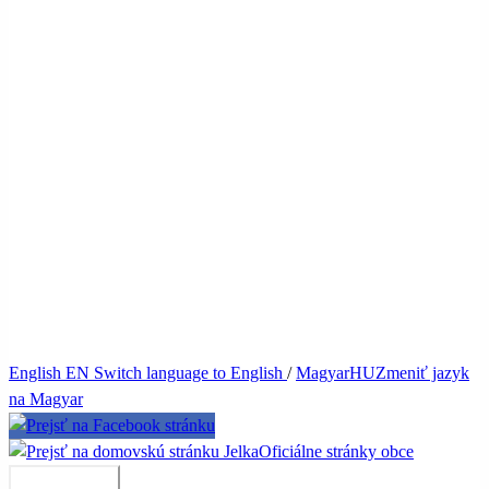
English
EN
Switch language to English
/
Magyar
HU
Zmeniť jazyk
na Magyar
Jelka
Oficiálne stránky obce