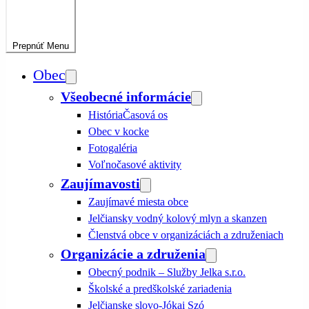
Prepnúť
Menu
Obec
Všeobecné informácie
História
Časová os
Obec v kocke
Fotogaléria
Voľnočasové aktivity
Zaujímavosti
Zaujímavé miesta obce
Jelčiansky vodný kolový mlyn a skanzen
Členstvá obce v organizáciách a združeniach
Organizácie a združenia
Obecný podnik – Služby Jelka s.r.o.
Školské a predškolské zariadenia
Jelčianske slovo-Jókai Szó