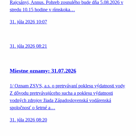
Rajcsányi, Annus. Pohreb zosnulého bude dňa 5.08.2026 v
stredu 10.15 hodine v rímskoka…
31. júla 2026 10:07
31. júla 2026 08:21
Miestne oznamy: 31.07.2026
1/ Oznam ZSVS, a.s. o pretrvávaní poklesu výdatnosti vody
Z dôvodu pretrvávajúceho sucha a poklesu výdatnosti
vodných zdrojov žiada Západoslovenská vodárenská
spoločnosť o šetrné a…
31. júla 2026 08:20