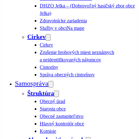
DHZO Jelka – (Dobrovoľný hasičský zbor obce
Jelka)
Zdravotnícke zariadenia
Služby v obci
Na mape
Cirkev
Cirkev
Zrušenie hrobových miest neznámych
a neidentifikovaných nájomcov
Cintoríny
Správa obecných cintorínov
Samospráva
Štruktúra
Obecný úrad
Starosta obce
Obecné zastupiteľstvo
Hlavný kontrolór obce
Komisie