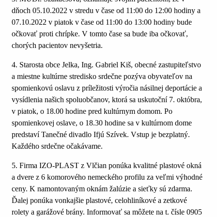
dňoch 05.10.2022 v stredu v čase od 11:00 do 12:00 hodiny a
07.10.2022 v piatok v čase od 11:00 do 13:00 hodiny bude
očkovať proti chrípke. V tomto čase sa bude iba očkovať,
chorých pacientov nevyšetria.
4. Starosta obce Jelka, Ing. Gabriel Kiš, obecné zastupiteľstvo
a miestne kultúrne stredisko srdečne pozýva obyvateľov na
spomienkovú oslavu z príležitosti výročia násilnej deportácie a
vysídlenia našich spoluobčanov, ktorá sa uskutoční 7. októbra,
v piatok, o 18.00 hodine pred kultúrnym domom. Po
spomienkovej oslave, o 18.30 hodine sa v kultúrnom dome
predstaví Tanečné divadlo Ifjú Szívek. Vstup je bezplatný.
Každého srdečne očakávame.
5. Firma IZO-PLAST z Vlčian ponúka kvalitné plastové okná
a dvere z 6 komorového nemeckého profilu za veľmi výhodné
ceny. K namontovaným oknám žalúzie a sieťky sú zdarma.
Ďalej ponúka vonkajšie plastové, celohliníkové a zetkové
rolety a garážové brány. Informovať sa môžete na t. čísle 0905