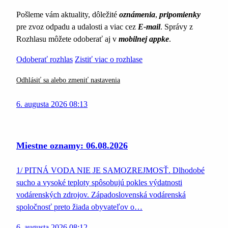
Pošleme vám aktuality, dôležité
oznámenia
,
pripomienky
pre zvoz odpadu a udalosti a viac cez
E-mail
. Správy z
Rozhlasu môžete odoberať aj v
mobilnej appke
.
Odoberať rozhlas
Zistiť viac o rozhlase
Odhlásiť sa alebo zmeniť nastavenia
6. augusta 2026 08:13
Miestne oznamy: 06.08.2026
1/ PITNÁ VODA NIE JE SAMOZREJMOSŤ. Dlhodobé
sucho a vysoké teploty spôsobujú pokles výdatnosti
vodárenských zdrojov. Západoslovenská vodárenská
spoločnosť preto žiada obyvateľov o…
6. augusta 2026 08:12