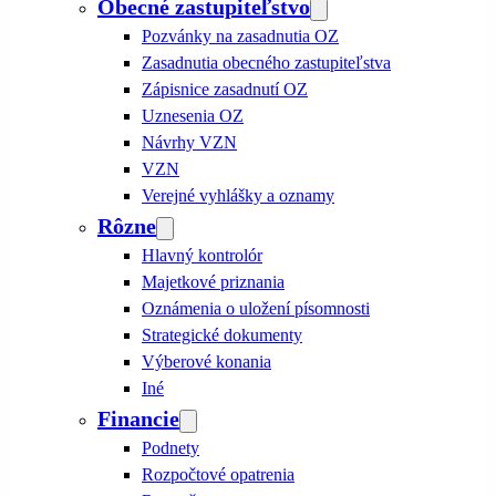
Obecné zastupiteľstvo
Pozvánky na zasadnutia OZ
Zasadnutia obecného zastupiteľstva
Zápisnice zasadnutí OZ
Uznesenia OZ
Návrhy VZN
VZN
Verejné vyhlášky a oznamy
Rôzne
Hlavný kontrolór
Majetkové priznania
Oznámenia o uložení písomnosti
Strategické dokumenty
Výberové konania
Iné
Financie
Podnety
Rozpočtové opatrenia