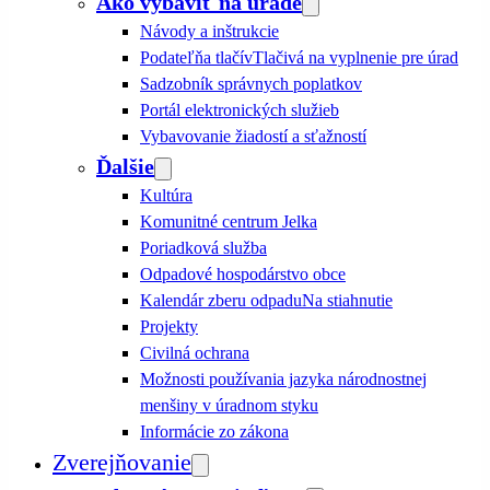
Ako vybaviť na úrade
Návody a inštrukcie
Podateľňa tlačív
Tlačivá na vyplnenie pre úrad
Sadzobník správnych poplatkov
Portál elektronických služieb
Vybavovanie žiadostí a sťažností
Ďalšie
Kultúra
Komunitné centrum Jelka
Poriadková služba
Odpadové hospodárstvo obce
Kalendár zberu odpadu
Na stiahnutie
Projekty
Civilná ochrana
Možnosti používania jazyka národnostnej
menšiny v úradnom styku
Informácie zo zákona
Zverejňovanie