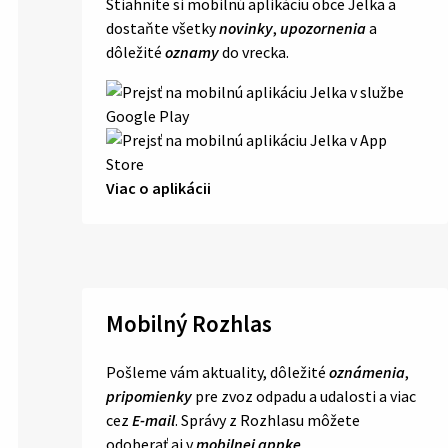
Stiahnite si mobilnú aplikáciu obce Jelka a
dostaňte všetky
novinky
,
upozornenia
a
dôležité
oznamy
do vrecka.
Viac o aplikácii
Mobilný Rozhlas
Pošleme vám aktuality, dôležité
oznámenia
,
pripomienky
pre zvoz odpadu a udalosti a viac
cez
E-mail
. Správy z Rozhlasu môžete
odoberať aj v
mobilnej appke
.