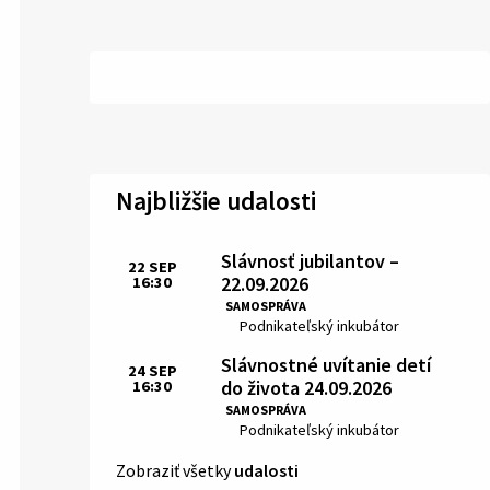
Najbližšie udalosti
Slávnosť jubilantov –
22
SEP
22.09.2026
16:30
Čas:
SAMOSPRÁVA
Miesto:
Podnikateľský inkubátor
Slávnostné uvítanie detí
24
SEP
do života 24.09.2026
16:30
Čas:
SAMOSPRÁVA
Miesto:
Podnikateľský inkubátor
Zobraziť všetky
udalosti