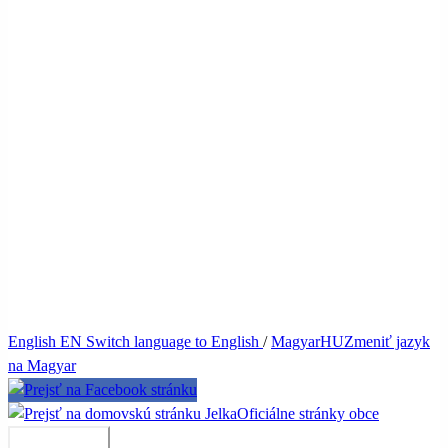
English
EN
Switch language to English
/
Magyar
HU
Zmeniť jazyk
na Magyar
Jelka
Oficiálne stránky obce