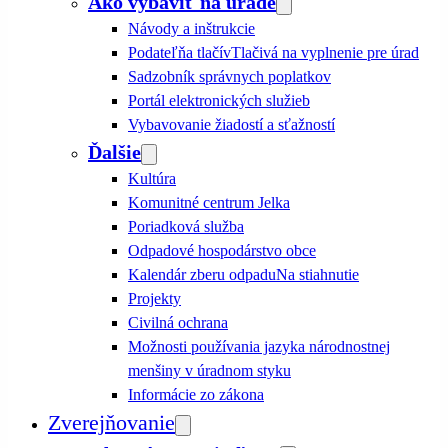
Ako vybaviť na úrade
Návody a inštrukcie
Podateľňa tlačív
Tlačivá na vyplnenie pre úrad
Sadzobník správnych poplatkov
Portál elektronických služieb
Vybavovanie žiadostí a sťažností
Ďalšie
Kultúra
Komunitné centrum Jelka
Poriadková služba
Odpadové hospodárstvo obce
Kalendár zberu odpadu
Na stiahnutie
Projekty
Civilná ochrana
Možnosti používania jazyka národnostnej
menšiny v úradnom styku
Informácie zo zákona
Zverejňovanie