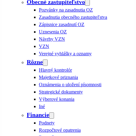
Obecné zastupiteľstvo
Pozvánky na zasadnutia OZ
Zasadnutia obecného zastupiteľstva
Zápisnice zasadnutí OZ
Uznesenia OZ
Návrhy VZN
VZN
Verejné vyhlášky a oznamy
Rôzne
Hlavný kontrolór
Majetkové priznania
Oznámenia o uložení písomnosti
Strategické dokumenty
Výberové konania
Iné
Financie
Podnety
Rozpočtové opatrenia