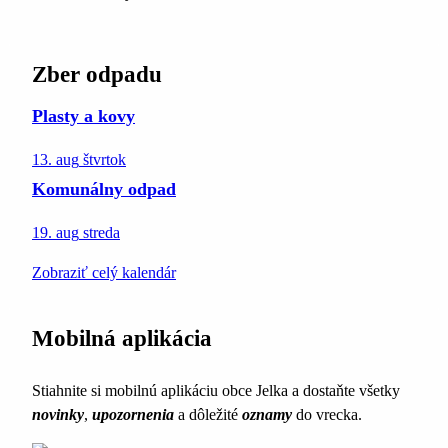
Zber odpadu
Plasty a kovy
13. aug
štvrtok
Komunálny odpad
19. aug
streda
Zobraziť celý kalendár
Mobilná aplikácia
Stiahnite si mobilnú aplikáciu obce Jelka a dostaňte všetky
novinky
,
upozornenia
a dôležité
oznamy
do vrecka.