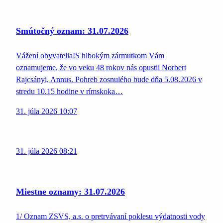
Smútočný oznam: 31.07.2026
Vážení obyvatelia!S hlbokým zármutkom Vám
oznamujeme, že vo veku 48 rokov nás opustil Norbert
Rajcsányi, Annus. Pohreb zosnulého bude dňa 5.08.2026 v
stredu 10.15 hodine v rímskoka…
31. júla 2026 10:07
31. júla 2026 08:21
Miestne oznamy: 31.07.2026
1/ Oznam ZSVS, a.s. o pretrvávaní poklesu výdatnosti vody