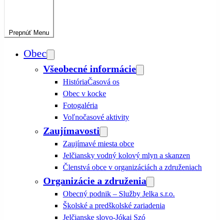
Prepnúť
Menu
Obec
Všeobecné informácie
História
Časová os
Obec v kocke
Fotogaléria
Voľnočasové aktivity
Zaujímavosti
Zaujímavé miesta obce
Jelčiansky vodný kolový mlyn a skanzen
Členstvá obce v organizáciách a združeniach
Organizácie a združenia
Obecný podnik – Služby Jelka s.r.o.
Školské a predškolské zariadenia
Jelčianske slovo-Jókai Szó