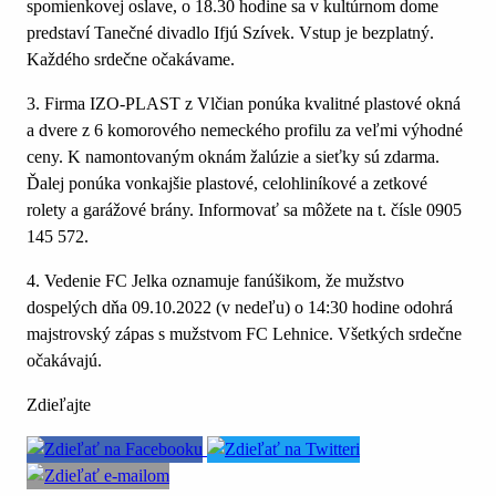
spomienkovej oslave, o 18.30 hodine sa v kultúrnom dome
predstaví Tanečné divadlo Ifjú Szívek. Vstup je bezplatný.
Každého srdečne očakávame.
3. Firma IZO-PLAST z Vlčian ponúka kvalitné plastové okná
a dvere z 6 komorového nemeckého profilu za veľmi výhodné
ceny. K namontovaným oknám žalúzie a sieťky sú zdarma.
Ďalej ponúka vonkajšie plastové, celohliníkové a zetkové
rolety a garážové brány. Informovať sa môžete na t. čísle 0905
145 572.
4. Vedenie FC Jelka oznamuje fanúšikom, že mužstvo
dospelých dňa 09.10.2022 (v nedeľu) o 14:30 hodine odohrá
majstrovský zápas s mužstvom FC Lehnice. Všetkých srdečne
očakávajú.
Zdieľajte