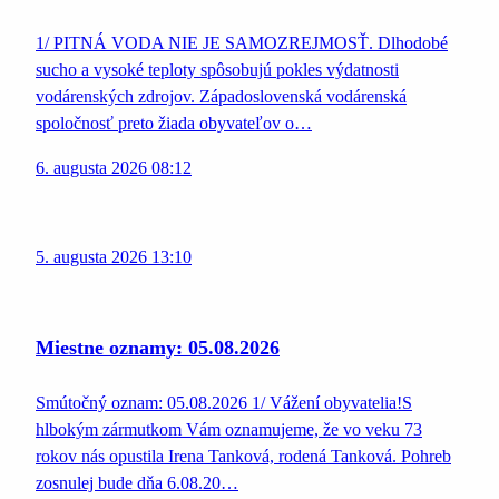
1/ PITNÁ VODA NIE JE SAMOZREJMOSŤ. Dlhodobé
sucho a vysoké teploty spôsobujú pokles výdatnosti
vodárenských zdrojov. Západoslovenská vodárenská
spoločnosť preto žiada obyvateľov o…
6. augusta 2026 08:12
5. augusta 2026 13:10
Miestne oznamy: 05.08.2026
Smútočný oznam: 05.08.2026 1/ Vážení obyvatelia!S
hlbokým zármutkom Vám oznamujeme, že vo veku 73
rokov nás opustila Irena Tanková, rodená Tanková. Pohreb
zosnulej bude dňa 6.08.20…