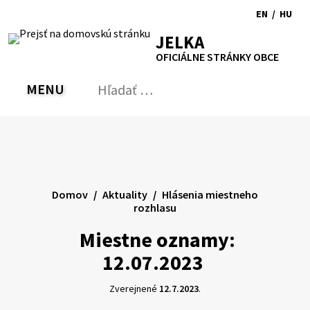
Preskočiť
EN
/
HU
na
Switch
Zmen
RSS
Mapa
Tlačiť
Zvýšiť
Zmenšiť
Zväčšiť
JELKA
obsah
language
jazyk
kontrast
veľkosť
veľkosť
OFICIÁLNE STRÁNKY OBCE
to
na
písma
písma
English
Magy
MENU
PREPNÚŤ
Hľadať:
Odo
vyh
for
Domov
Aktuality
Hlásenia miestneho
rozhlasu
Miestne oznamy:
12.07.2023
Zverejnené
12.7.2023
.