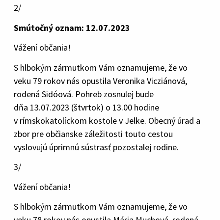
2/
Smútočný oznam: 12.07.2023
Vážení občania!
S hlbokým zármutkom Vám oznamujeme, že vo
veku 79 rokov nás opustila Veronika Vicziánová,
rodená Sidóová. Pohreb zosnulej bude
dňa 13.07.2023 (štvrtok) o 13.00 hodine
v rímskokatolíckom kostole v Jelke. Obecný úrad a
zbor pre občianske záležitosti touto cestou
vyslovujú úprimnú sústrasť pozostalej rodine.
3/
Vážení občania!
S hlbokým zármutkom Vám oznamujeme, že vo
veku 78 rokov nás opustila Mária Muchová, rodená