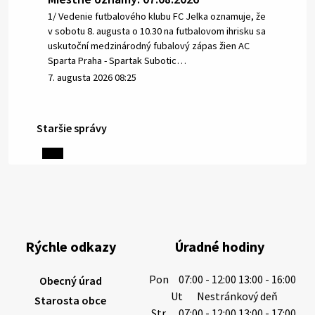
1/ Vedenie futbalového klubu FC Jelka oznamuje, že
v sobotu 8. augusta o 10.30 na futbalovom ihrisku sa
uskutoční medzinárodný fubalový zápas žien AC
Sparta Praha - Spartak Subotic…
7. augusta 2026 08:25
Staršie správy
6. augusta 2026 08:13
Miestne oznamy: 06.08.2026
1/ PITNÁ VODA NIE JE SAMOZREJMOSŤ. Dlhodobé
sucho a vysoké teploty spôsobujú pokles
výdatnosti vodárenských zdrojov.
Rýchle odkazy
Úradné hodiny
Západoslovenská vodárenská spoločnosť preto
žiada obyvateľov o…
Pon
07:00 - 12:00 13:00 - 16:00
Obecný úrad
6. augusta 2026 08:12
Ut
Nestránkový deň
Starosta obce
Str
07:00 - 12:00 13:00 - 17:00