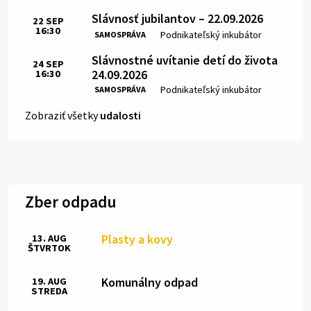
Slávnosť jubilantov – 22.09.2026
22
SEP
16:30
Čas:
Miesto:
Podnikateľský inkubátor
SAMOSPRÁVA
Slávnostné uvítanie detí do života
24
SEP
24.09.2026
16:30
Čas:
Miesto:
Podnikateľský inkubátor
SAMOSPRÁVA
Zobraziť všetky
udalosti
Zber odpadu
Plasty a kovy
13. AUG
ŠTVRTOK
Komunálny odpad
19. AUG
STREDA