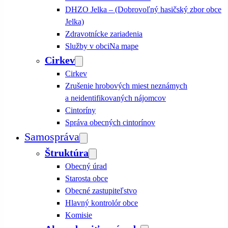
DHZO Jelka – (Dobrovoľný hasičský zbor obce
Jelka)
Zdravotnícke zariadenia
Služby v obci
Na mape
Cirkev
Cirkev
Zrušenie hrobových miest neznámych
a neidentifikovaných nájomcov
Cintoríny
Správa obecných cintorínov
Samospráva
Štruktúra
Obecný úrad
Starosta obce
Obecné zastupiteľstvo
Hlavný kontrolór obce
Komisie