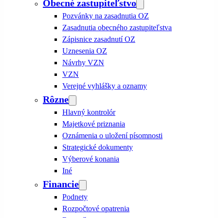
Obecné zastupiteľstvo
Pozvánky na zasadnutia OZ
Zasadnutia obecného zastupiteľstva
Zápisnice zasadnutí OZ
Uznesenia OZ
Návrhy VZN
VZN
Verejné vyhlášky a oznamy
Rôzne
Hlavný kontrolór
Majetkové priznania
Oznámenia o uložení písomnosti
Strategické dokumenty
Výberové konania
Iné
Financie
Podnety
Rozpočtové opatrenia