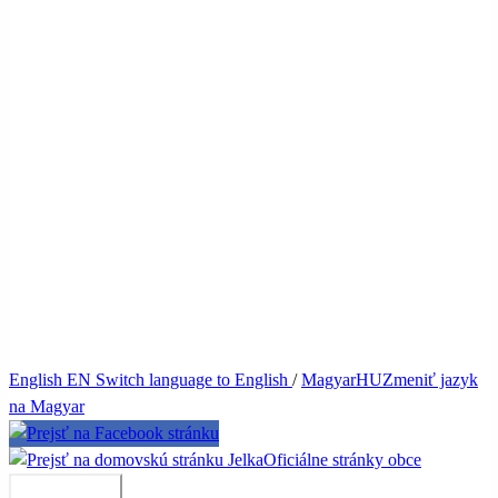
English
EN
Switch language to English
/
Magyar
HU
Zmeniť jazyk
na Magyar
Jelka
Oficiálne stránky obce