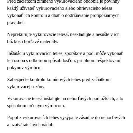
Pred začiatkom zimného vykurovacieho obdobia je povinný
každý užívateľ vykurovacieho alebo ohrievacieho telesa
vykonať ich kontrolu a dbať o dodržiavanie protipožiarnych
pravidiel:
Neprekurujte vykurovacie telesá, neskladujte a nesušte v ich
blízkosti horľavé materiály.
Inštaláciu vykurovacích telies, sporákov a pod. môže vykonať
len osoba s odbornou spôsobilosťou, pri plnom rešpektovaní
pokynov výrobcu.
Zabezpečte kontrolu komínových telies pred začiatkom
vykurovacej sezóny.
Vykurovacie telesá inštalujte na nehorľavých podložkách, a to
spôsobom určeným výrobcom.
Popol z vykurovacích telies vysýpajte zásadne do nehorľavých
a uzatvárateľných nádob.