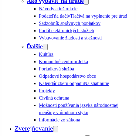
Ako vybaviť na úrade
Návody a inštrukcie
Podateľňa tlačív
Tlačivá na vyplnenie pre úrad
Sadzobník správnych poplatkov
Portál elektronických služieb
Vybavovanie žiadostí a sťažností
Ďalšie
Kultúra
Komunitné centrum Jelka
Poriadková služba
Odpadové hospodárstvo obce
Kalendár zberu odpadu
Na stiahnutie
Projekty
Civilná ochrana
Možnosti používania jazyka národnostnej
menšiny v úradnom styku
Informácie zo zákona
Zverejňovanie