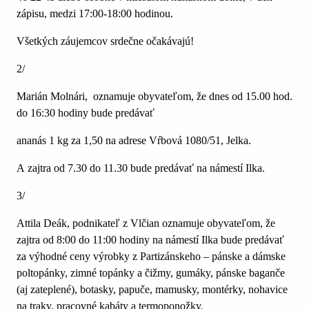
zápisu, medzi 17:00-18:00 hodinou.
Všetkých záujemcov srdečne očakávajú!
2/
Marián Molnári, oznamuje obyvateľom, že dnes od 15.00 hod.
do 16:30 hodiny bude predávať
ananás 1 kg za 1,50 na adrese Vŕbová 1080/51, Jelka.
A zajtra od 7.30 do 11.30 bude predávať na námestí Ilka.
3/
Attila Deák, podnikateľ z Vlčian oznamuje obyvateľom, že
zajtra od 8:00 do 11:00 hodiny na námestí Ilka bude predávať
za výhodné ceny výrobky z Partizánskeho – pánske a dámske
poltopánky, zimné topánky a čižmy, gumáky, pánske baganče
(aj zateplené), botasky, papuče, mamusky, montérky, nohavice
na traky, pracovné kabáty a termoponožky.