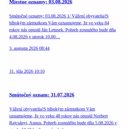
Miestne oznamy: 03.08.2026
Smútočné oznamy: 03.08.2026 1/ Vážení obyvatelia!S
hlbokým zármutkom Vám oznamujeme, že vo veku 84
rokov nás opustil Ján Letusek. Pohreb zosnulého bude dňa
4.08.2026 v utorok 10.00…
3. augusta 2026 08:44
31. júla 2026 10:10
Smútočný oznam: 31.07.2026
Vážení obyvatelia!S hlbokým zármutkom Vám
oznamujeme, že vo veku 48 rokov nás opustil Norbert
Rajcsányi, Annus. Pohreb zosnulého bude dňa 5.08.2026 v