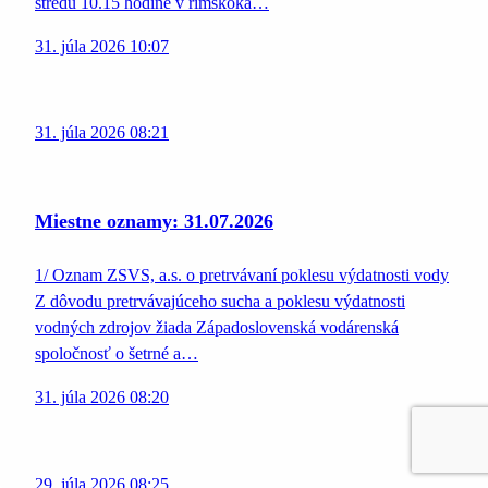
stredu 10.15 hodine v rímskoka…
31. júla 2026 10:07
31. júla 2026 08:21
Miestne oznamy: 31.07.2026
1/ Oznam ZSVS, a.s. o pretrvávaní poklesu výdatnosti vody
Z dôvodu pretrvávajúceho sucha a poklesu výdatnosti
vodných zdrojov žiada Západoslovenská vodárenská
spoločnosť o šetrné a…
31. júla 2026 08:20
29. júla 2026 08:25