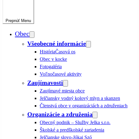
Prepnúť
Menu
Obec
Všeobecné informácie
História
Časová os
Obec v kocke
Fotogaléria
Voľnočasové aktivity
Zaujímavosti
Zaujímavé miesta obce
Jelčiansky vodný kolový mlyn a skanzen
Členstvá obce v organizáciách a združeniach
Organizácie a združenia
Obecný podnik – Služby Jelka s.r.o.
Školské a predškolské zariadenia
Jelčianske slovo-Jókai Szó