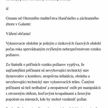
4/
Oznam od Okresného riaditeľstva Hasičského a záchranného
zboru v Galante:
Vážení občania!
Vykurovacie obdobie je jedným z rizikových časových období
počas roka sprevádzaným zvýšeným nebezpečenstvom vzniku
požiarov.
Zo štatistík o príčinách vzniku požiarov vyplýva, že
najčastejšími príčinami sú nevyhovujúci technický stav
dymovodov a komínov, nesprávna inštalácia, obsluha a
nevyhovujúci technický stav vykurovacích telies. Častými
príčinami sú tiež nedbalosť a neopatrnosť osôb pri manipulácii
s otvoreným ohňom, horľavými kvapalinami a žeravým
popolom na miestach, kde by mohol vzniknúť požiar.