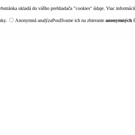
bstránka ukladá do vášho prehliadača "cookies" údaje. Viac informáci
nky.
Anonymná analýza
Používame ich na zbieranie
anonymných
š