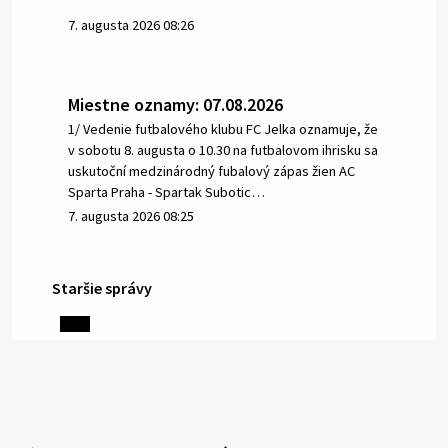
7. augusta 2026 08:26
Miestne oznamy: 07.08.2026
1/ Vedenie futbalového klubu FC Jelka oznamuje, že
v sobotu 8. augusta o 10.30 na futbalovom ihrisku sa
uskutoční medzinárodný fubalový zápas žien AC
Sparta Praha - Spartak Subotic…
7. augusta 2026 08:25
Staršie správy
6. augusta 2026 08:13
Miestne oznamy: 06.08.2026
1/ PITNÁ VODA NIE JE SAMOZREJMOSŤ. Dlhodobé
sucho a vysoké teploty spôsobujú pokles
výdatnosti vodárenských zdrojov.