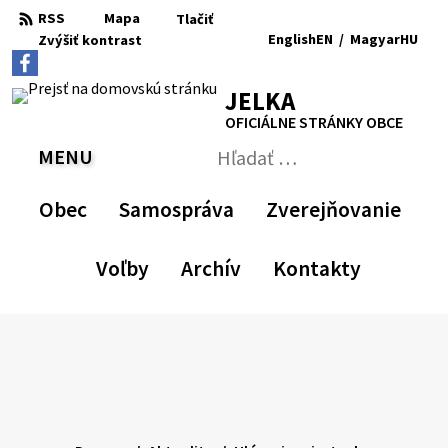
Preskočiť
RSS
Mapa
Tlačiť
na
English
EN
/
Magyar
HU
Zvýšiť
kontrast
RSS
Mapa
Tlačiť
obsah
Zvýšiť
Zmenšiť
Nastaviť
Zväčšiť
Switch
Zmeniť
kontrast
veľkosť
pôvodnú
veľkosť
language
jazyk
JELKA
písma
veľkosť
písma
to
na
písma
English
Magyar
OFICIÁLNE STRÁNKY OBCE
MENU
PREPNÚŤ
Hľadať:
Odoslať
vyhľadávací
Obec
Samospráva
Zverejňovanie
formulár
Voľby
Archív
Kontakty