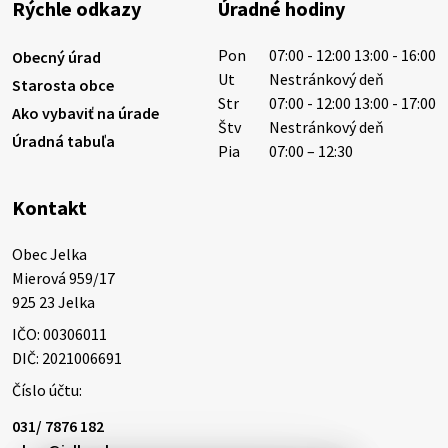
Rýchle odkazy
Úradné hodiny
Západoslovenská vodárenská spoločnosť preto
žiada obyvateľov o…
Pon
07:00 - 12:00 13:00 - 16:00
Obecný úrad
6. augusta 2026 08:12
Ut
Nestránkový deň
Starosta obce
Str
07:00 - 12:00 13:00 - 17:00
Ako vybaviť na úrade
Štv
Nestránkový deň
Úradná tabuľa
5. augusta 2026 13:10
Pia
07:00 – 12:30
Kontakt
Miestne oznamy: 05.08.2026
Smútočný oznam: 05.08.2026 1/ Vážení obyvatelia!S
Obec Jelka

hlbokým zármutkom Vám oznamujeme, že vo veku
Mierová 959/17

73 rokov nás opustila Irena Tanková, rodená
925 23 Jelka
Tanková. Pohreb zosnulej bude dňa 6.08.20…
IČO: 00306011
5. augusta 2026 12:59
DIČ: 2021006691
Číslo účtu:
3. augusta 2026 08:45
031/ 7876 182