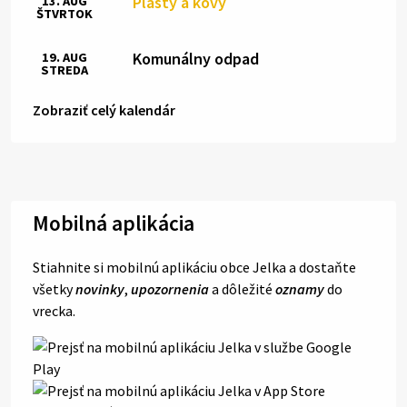
Plasty a kovy
13. AUG
ŠTVRTOK
Komunálny odpad
19. AUG
STREDA
Zobraziť celý kalendár
Mobilná aplikácia
Stiahnite si mobilnú aplikáciu obce Jelka a dostaňte
všetky
novinky
,
upozornenia
a dôležité
oznamy
do
vrecka.