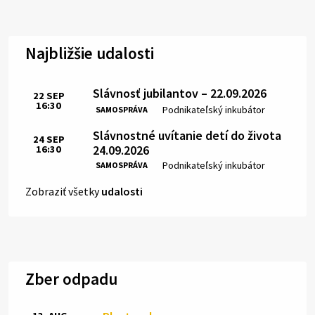
Najbližšie udalosti
Slávnosť jubilantov – 22.09.2026
22
SEP
16:30
Čas:
Miesto:
Podnikateľský inkubátor
SAMOSPRÁVA
Slávnostné uvítanie detí do života
24
SEP
24.09.2026
16:30
Čas:
Miesto:
Podnikateľský inkubátor
SAMOSPRÁVA
Zobraziť všetky
udalosti
Zber odpadu