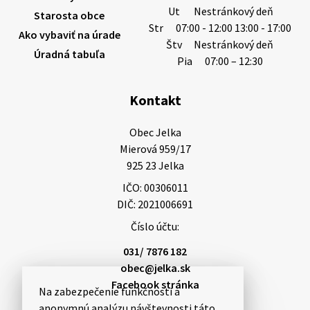
Ut
Nestránkový deň
Starosta obce
Str
07:00 - 12:00 13:00 - 17:00
Ako vybaviť na úrade
Štv
Nestránkový deň
Úradná tabuľa
5. augusta 2026 13:10
Pia
07:00 – 12:30
Kontakt
Miestne oznamy: 05.08.2026
Smútočný oznam: 05.08.2026 1/ Vážení obyvatelia!S
Obec Jelka

hlbokým zármutkom Vám oznamujeme, že vo veku
Mierová 959/17

73 rokov nás opustila Irena Tanková, rodená
925 23 Jelka
Tanková. Pohreb zosnulej bude dňa 6.08.20…
IČO: 00306011
5. augusta 2026 12:59
DIČ: 2021006691
Číslo účtu:
3. augusta 2026 08:45
031/ 7876 182
obec@jelka.sk
Facebook stránka
Na zabezpečenie funkčnosti a
Miestne oznamy: 03.08.2026
anonymnú analýzu návštevnosti táto