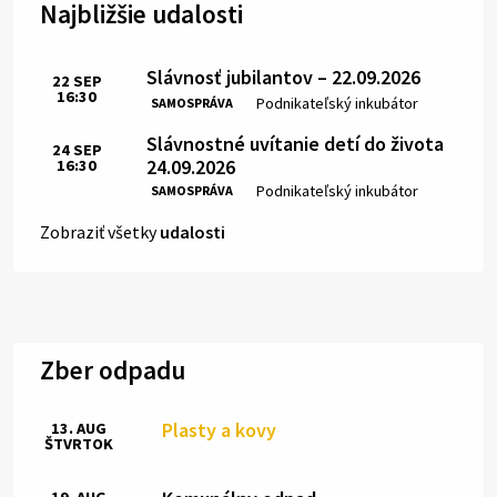
Najbližšie udalosti
Slávnosť jubilantov – 22.09.2026
22
SEP
16:30
Čas:
Miesto:
Podnikateľský inkubátor
SAMOSPRÁVA
Slávnostné uvítanie detí do života
24
SEP
24.09.2026
16:30
Čas:
Miesto:
Podnikateľský inkubátor
SAMOSPRÁVA
Zobraziť všetky
udalosti
Zber odpadu
Plasty a kovy
13. AUG
ŠTVRTOK