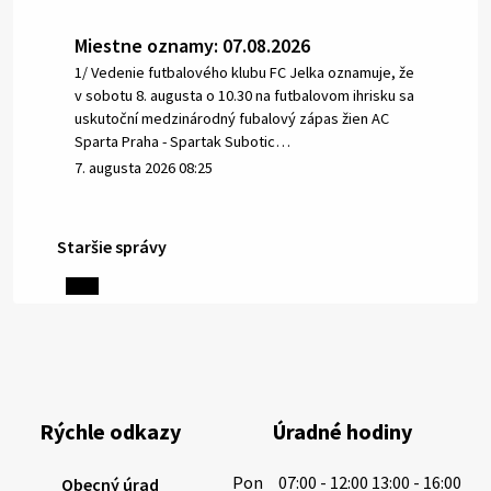
Miestne oznamy: 07.08.2026
1/ Vedenie futbalového klubu FC Jelka oznamuje, že
v sobotu 8. augusta o 10.30 na futbalovom ihrisku sa
uskutoční medzinárodný fubalový zápas žien AC
Sparta Praha - Spartak Subotic…
7. augusta 2026 08:25
Staršie správy
6. augusta 2026 08:13
Miestne oznamy: 06.08.2026
1/ PITNÁ VODA NIE JE SAMOZREJMOSŤ. Dlhodobé
sucho a vysoké teploty spôsobujú pokles
výdatnosti vodárenských zdrojov.
Rýchle odkazy
Úradné hodiny
Západoslovenská vodárenská spoločnosť preto
žiada obyvateľov o…
Pon
07:00 - 12:00 13:00 - 16:00
Obecný úrad
6. augusta 2026 08:12