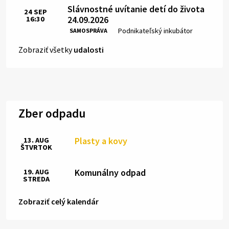
Slávnostné uvítanie detí do života
24
SEP
24.09.2026
16:30
Čas:
Miesto:
Podnikateľský inkubátor
SAMOSPRÁVA
Zobraziť všetky
udalosti
Zber odpadu
Plasty a kovy
13. AUG
ŠTVRTOK
Komunálny odpad
19. AUG
STREDA
Zobraziť celý kalendár