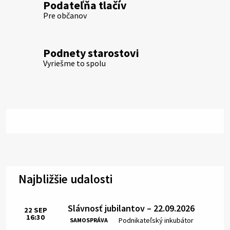
Podateľňa tlačív
Pre občanov
Podnety starostovi
Vyriešme to spolu
Najbližšie udalosti
Slávnosť jubilantov – 22.09.2026
22
SEP
16:30
Čas:
Miesto:
Podnikateľský inkubátor
SAMOSPRÁVA