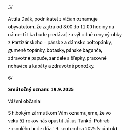
5/
Attila Deák, podnikateľ z Vlčian oznamuje
obyvateľom, že zajtra od 8:00 do 11:00 hodiny na
námestí Ilka bude predávať za výhodné ceny výrobky
z Partizánskeho – pánske a dámske poltopánky,
gumené topánky, botasky, pánske baganče,
zdravotné papuče, sandále a šľapky, pracovné
nohavice a kabáty a zdravotné ponožky.
6/
Smútočný oznam: 19.9.2025
Vážení občania!
S hlbokým zármutkom Vám oznamujeme, že vo
veku 51 rokov nás opustil Július Tankó. Pohreb
zosnulého bude dňa 19. septembra 2025 (v piatok)