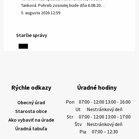
Tanková. Pohreb zosnulej bude dňa 6.08.20…
5. augusta 2026 12:59
Staršie správy
3. augusta 2026 08:45
Miestne oznamy: 03.08.2026
Smútočné oznamy: 03.08.2026 1/ Vážení obyvatelia!S
hlbokým zármutkom Vám oznamujeme, že vo veku
84 rokov nás opustil Ján Letusek. Pohreb zosnulého
Rýchle odkazy
Úradné hodiny
bude dňa 4.08.2026 v utorok 10.00…
3. augusta 2026 08:44
Pon
07:00 - 12:00 13:00 - 16:00
Obecný úrad
Ut
Nestránkový deň
Starosta obce
Str
07:00 - 12:00 13:00 - 17:00
Ako vybaviť na úrade
31. júla 2026 10:10
Štv
Nestránkový deň
Úradná tabuľa
Pia
07:00 – 12:30