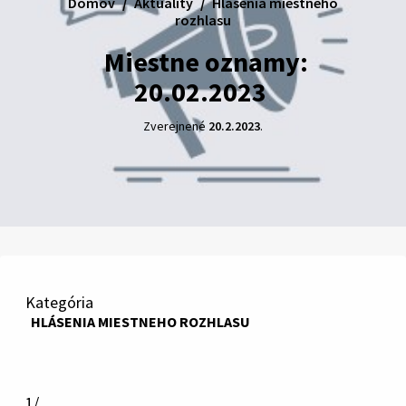
Domov
Aktuality
Hlásenia miestneho
rozhlasu
Miestne oznamy:
20.02.2023
Zverejnené
20.2.2023
.
Kategória
HLÁSENIA MIESTNEHO ROZHLASU
1/