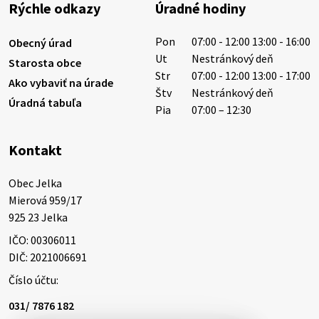
Rýchle odkazy
Úradné hodiny
Západoslovenská vodárenská spoločnosť preto
žiada obyvateľov o…
Pon
07:00 - 12:00 13:00 - 16:00
Obecný úrad
6. augusta 2026 08:12
Ut
Nestránkový deň
Starosta obce
Str
07:00 - 12:00 13:00 - 17:00
Ako vybaviť na úrade
Štv
Nestránkový deň
Úradná tabuľa
5. augusta 2026 13:10
Pia
07:00 – 12:30
Kontakt
Miestne oznamy: 05.08.2026
Smútočný oznam: 05.08.2026 1/ Vážení obyvatelia!S
Obec Jelka

hlbokým zármutkom Vám oznamujeme, že vo veku
Mierová 959/17

73 rokov nás opustila Irena Tanková, rodená
925 23 Jelka
Tanková. Pohreb zosnulej bude dňa 6.08.20…
IČO: 00306011
5. augusta 2026 12:59
DIČ: 2021006691
Číslo účtu:
3. augusta 2026 08:45
031/ 7876 182