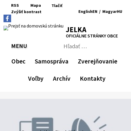
Preskočiť
RSS
Mapa
Tlačiť
na
English
EN
/
Magyar
HU
Zvýšiť
kontrast
RSS
Mapa
Tlačiť
obsah
Zvýšiť
Zmenšiť
Nastaviť
Zväčšiť
Switch
Zmeniť
kontrast
veľkosť
pôvodnú
veľkosť
language
jazyk
JELKA
písma
veľkosť
písma
to
na
písma
English
Magyar
OFICIÁLNE STRÁNKY OBCE
MENU
PREPNÚŤ
Hľadať:
Odoslať
vyhľadávací
Obec
Samospráva
Zverejňovanie
formulár
Voľby
Archív
Kontakty