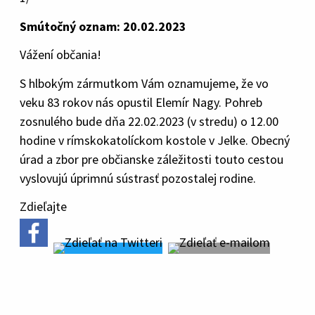
Smútočný oznam: 20.02.2023
Vážení občania!
S hlbokým zármutkom Vám oznamujeme, že vo
veku 83 rokov nás opustil Elemír Nagy. Pohreb
zosnulého bude dňa 22.02.2023 (v stredu) o 12.00
hodine v rímskokatolíckom kostole v Jelke. Obecný
úrad a zbor pre občianske záležitosti touto cestou
vyslovujú úprimnú sústrasť pozostalej rodine.
Zdieľajte