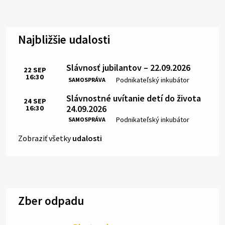
Najbližšie udalosti
Slávnosť jubilantov – 22.09.2026
22
SEP
16:30
Čas:
Miesto:
Podnikateľský inkubátor
SAMOSPRÁVA
Slávnostné uvítanie detí do života
24
SEP
24.09.2026
16:30
Čas:
Miesto:
Podnikateľský inkubátor
SAMOSPRÁVA
Zobraziť všetky
udalosti
Zber odpadu