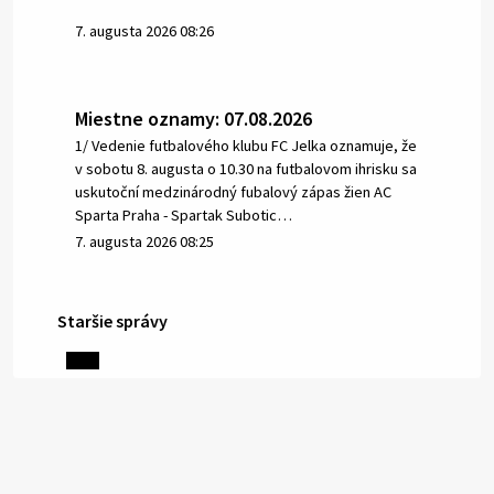
7. augusta 2026 08:26
Miestne oznamy: 07.08.2026
1/ Vedenie futbalového klubu FC Jelka oznamuje, že
v sobotu 8. augusta o 10.30 na futbalovom ihrisku sa
uskutoční medzinárodný fubalový zápas žien AC
Sparta Praha - Spartak Subotic…
7. augusta 2026 08:25
Staršie správy
6. augusta 2026 08:13
Miestne oznamy: 06.08.2026
1/ PITNÁ VODA NIE JE SAMOZREJMOSŤ. Dlhodobé
sucho a vysoké teploty spôsobujú pokles
výdatnosti vodárenských zdrojov.