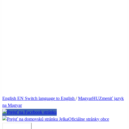
English
EN
Switch language to English
/
Magyar
HU
Zmeniť jazyk
na Magyar
Jelka
Oficiálne stránky obce