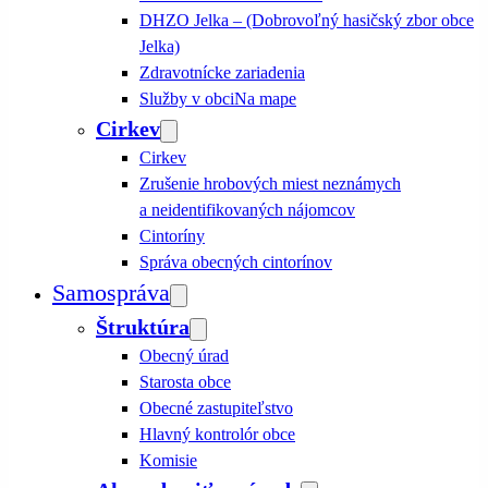
DHZO Jelka – (Dobrovoľný hasičský zbor obce
Jelka)
Zdravotnícke zariadenia
Služby v obci
Na mape
Cirkev
Cirkev
Zrušenie hrobových miest neznámych
a neidentifikovaných nájomcov
Cintoríny
Správa obecných cintorínov
Samospráva
Štruktúra
Obecný úrad
Starosta obce
Obecné zastupiteľstvo
Hlavný kontrolór obce
Komisie