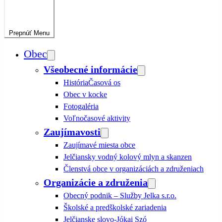
Prepnúť
Menu
Obec
Všeobecné informácie
História
Časová os
Obec v kocke
Fotogaléria
Voľnočasové aktivity
Zaujímavosti
Zaujímavé miesta obce
Jelčiansky vodný kolový mlyn a skanzen
Členstvá obce v organizáciách a združeniach
Organizácie a združenia
Obecný podnik – Služby Jelka s.r.o.
Školské a predškolské zariadenia
Jelčianske slovo-Jókai Szó