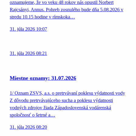
oznamujeme, že vo veku 48 rokov nás opustil Norbert
Rajcsányi, Annus. Pohreb zosnulého bude dňa 5.08.2026 v
stredu 10.15 hodine v rímskoka…
31. júla 2026 10:07
31. júla 2026 08:21
Miestne oznamy: 31.07.2026
1/ Oznam ZSVS, a.s. o pretrvávaní poklesu výdatnosti vody
Z dôvodu pretrvávajúceho sucha a poklesu výdatnosti
vodných zdrojov žiada Západoslovenská vodárenská
spoločnosť o šetrné a…
31. júla 2026 08:20