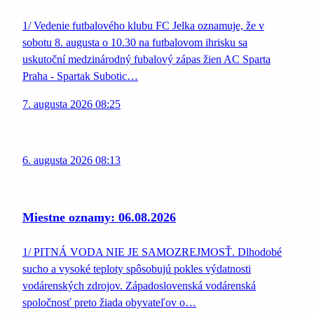
1/ Vedenie futbalového klubu FC Jelka oznamuje, že v
sobotu 8. augusta o 10.30 na futbalovom ihrisku sa
uskutoční medzinárodný fubalový zápas žien AC Sparta
Praha - Spartak Subotic…
7. augusta 2026 08:25
6. augusta 2026 08:13
Miestne oznamy: 06.08.2026
1/ PITNÁ VODA NIE JE SAMOZREJMOSŤ. Dlhodobé
sucho a vysoké teploty spôsobujú pokles výdatnosti
vodárenských zdrojov. Západoslovenská vodárenská
spoločnosť preto žiada obyvateľov o…