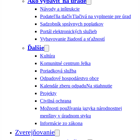
Ako vybaviť na úrade
Návody a inštrukcie
Podateľňa tlačív
Tlačivá na vyplnenie pre úrad
Sadzobník správnych poplatkov
Portál elektronických služieb
Vybavovanie žiadostí a sťažností
Ďalšie
Kultúra
Komunitné centrum Jelka
Poriadková služba
Odpadové hospodárstvo obce
Kalendár zberu odpadu
Na stiahnutie
Projekty
Civilná ochrana
Možnosti používania jazyka národnostnej
menšiny v úradnom styku
Informácie zo zákona
Zverejňovanie