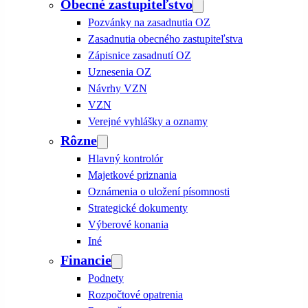
Obecné zastupiteľstvo
Pozvánky na zasadnutia OZ
Zasadnutia obecného zastupiteľstva
Zápisnice zasadnutí OZ
Uznesenia OZ
Návrhy VZN
VZN
Verejné vyhlášky a oznamy
Rôzne
Hlavný kontrolór
Majetkové priznania
Oznámenia o uložení písomnosti
Strategické dokumenty
Výberové konania
Iné
Financie
Podnety
Rozpočtové opatrenia