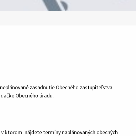
4. neplánované zasadnutie Obecného zastupiteľstva
asadačke Obecného úradu.
ár, v ktorom nájdete termíny naplánovaných obecných