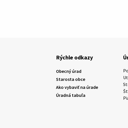
Rýchle odkazy
Ú
P
Obecný úrad
U
Starosta obce
St
Ako vybaviť na úrade
Š
Úradná tabuľa
Pi