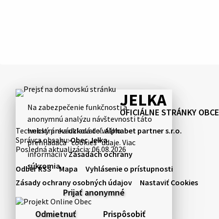
JELKA
Na zabezpečenie funkčnosti a
OFICIÁLNE STRÁNKY OBCE
anonymnú analýzu návštevnosti táto
Technický prevádzkovateľ:
Alphabet partner s.r.o.
webstránka ukladá do vášho
Správca obsahu:
Obec Jelka
prehliadača "cookies" údaje. Viac
Posledná aktualizácia:
06.08.2026
informácií v
Zásadách ochrany
súkromia
.
Odber RSS
Mapa
Vyhlásenie o prístupnosti
Zásady ochrany osobných údajov
Nastaviť Cookies
Prijať anonymné
Odmietnuť
Prispôsobiť