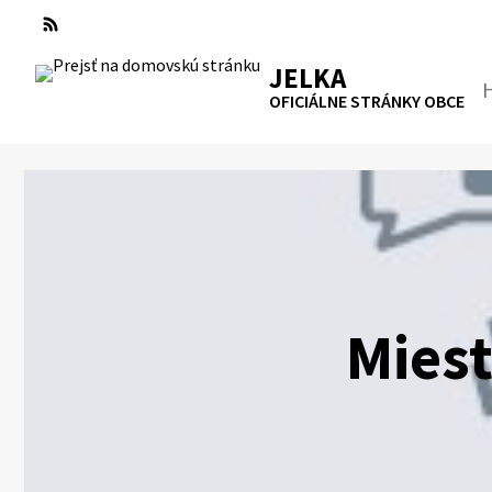
Preskočiť
na
RSS
Mapa
Tlačiť
obsah
JELKA
Hľa
OFICIÁLNE STRÁNKY OBCE
Mies