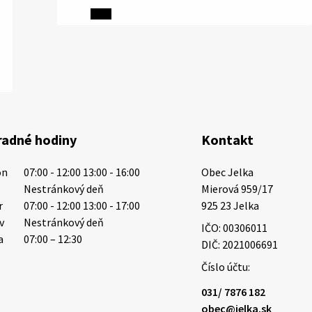
5. augusta 2026 13:10
Miestne oznamy: 05.08.2026
Smútočný oznam: 05.08.2026 1/ Vážení
obyvatelia!S hlbokým zármutkom Vám
oznamujeme, že vo veku 73 rokov nás
radné hodiny
Kontakt
opustila Irena Tanková, rodená Tanková.
Pohreb zosnulej bude dňa 6.08.20…
on
07:00 - 12:00 13:00 - 16:00
Obec Jelka

5. augusta 2026 12:59
t
Nestránkový deň
Mierová 959/17

r
07:00 - 12:00 13:00 - 17:00
925 23 Jelka
tv
Nestránkový deň
IČO: 00306011
3. augusta 2026 08:45
a
07:00 – 12:30
DIČ: 2021006691
Číslo účtu:
Miestne oznamy: 03.08.2026
031/ 7876 182
Smútočné oznamy: 03.08.2026 1/ Vážení
obec@jelka.sk