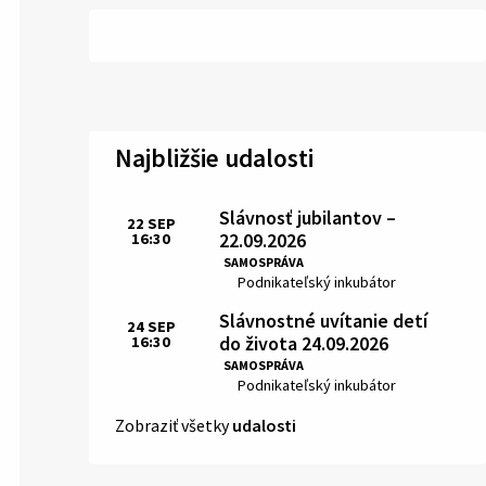
Najbližšie udalosti
Slávnosť jubilantov –
22
SEP
22.09.2026
16:30
Čas:
SAMOSPRÁVA
Miesto:
Podnikateľský inkubátor
Slávnostné uvítanie detí
24
SEP
do života 24.09.2026
16:30
Čas:
SAMOSPRÁVA
Miesto:
Podnikateľský inkubátor
Zobraziť všetky
udalosti