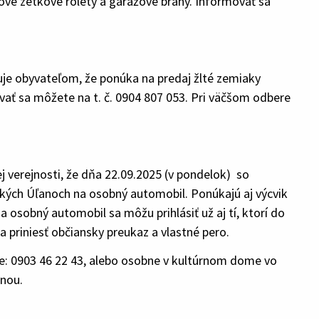
kové zetkové rolety a garážové brány. Informovať sa
uje obyvateľom, že ponúka na predaj žlté zemiaky
vať sa môžete na t. č. 0904 807 053. Pri väčšom odbere
j verejnosti, že dňa 22.09.2025 (v pondelok) so
ľkých Úľanoch na osobný automobil. Ponúkajú aj výcvik
sobný automobil sa môžu prihlásiť už aj tí, ktorí do
a priniesť občiansky preukaz a vlastné pero.
sle: 0903 46 22 43, alebo osobne v kultúrnom dome vo
inou.