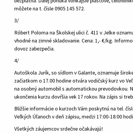
bezplatná. Ďalej ponúka vonkajšie plastové, celohliní
môžete na t. čísle 0905 145 572.
3/
Róbert Poloma na Školskej ulici č. 411 v Jelke oznam
vhodné na zimné skladovanie. Cena: 1,- €/kg. Informo
dovoz zabezpečia.
4/
Autoškola Jurík, so sídlom v Galante, oznamuje široke
začiatkom o 17.00 hodine otvára vodičský kurz vo Ve
na osobný automobil s automatickou prevodovkou. Na o
ukončenia kurzu dovŕšia vek 17 rokov. Na zápis si treb
Bližšie informácie o kurzoch Vám poskytnú na tel. čí
Veľkých Úľanoch v deň zápisu, medzi 17:00-18:00 hod
Všetkých záujemcov srdečne očakávajú!