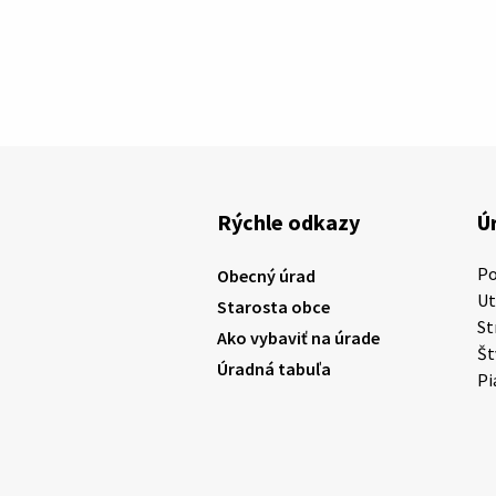
Rýchle odkazy
Ú
P
Obecný úrad
U
Starosta obce
St
Ako vybaviť na úrade
Š
Úradná tabuľa
Pi