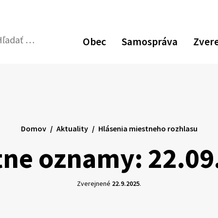
Zvýšiť
Zmen
N
kontrast
veľk
p
Obec
Samospráva
Zver
pís
v
dať:
Odoslať
p
vyhľadávací
formulár
Domov
Aktuality
Hlásenia miestneho rozhlasu
tne oznamy: 22.09
Zverejnené
22.9.2025
.