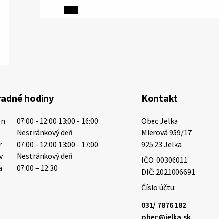
6. augusta 2026 08:13
Miestne oznamy: 06.08.2026
1/ PITNÁ VODA NIE JE SAMOZREJMOSŤ.
Dlhodobé sucho a vysoké teploty
spôsobujú pokles výdatnosti
vodárenských zdrojov. Západoslovenská
radné hodiny
Kontakt
vodárenská spoločnosť preto žiada
obyvateľov o…
on
07:00 - 12:00 13:00 - 16:00
Obec Jelka

6. augusta 2026 08:12
t
Nestránkový deň
Mierová 959/17

r
07:00 - 12:00 13:00 - 17:00
925 23 Jelka
tv
Nestránkový deň
IČO: 00306011
5. augusta 2026 13:10
a
07:00 – 12:30
DIČ: 2021006691
Číslo účtu:
Miestne oznamy: 05.08.2026
031/ 7876 182
Smútočný oznam: 05.08.2026 1/ Vážení
obec@jelka.sk