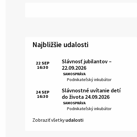
Najbližšie udalosti
Slávnosť jubilantov –
22
SEP
22.09.2026
16:30
Čas:
SAMOSPRÁVA
Miesto:
Podnikateľský inkubátor
Slávnostné uvítanie detí
24
SEP
do života 24.09.2026
16:30
Čas:
SAMOSPRÁVA
Miesto:
Podnikateľský inkubátor
Zobraziť všetky
udalosti