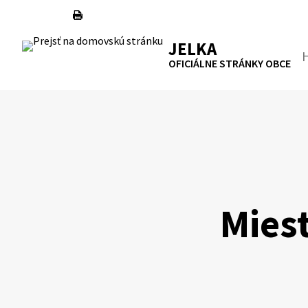
Preskočiť
na
RSS
Mapa
Tlačiť
obsah
JELKA
Hľa
OFICIÁLNE STRÁNKY OBCE
Mies