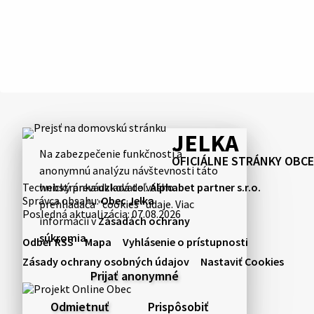
JELKA
Na zabezpečenie funkčnosti a
OFICIÁLNE STRÁNKY OBCE
anonymnú analýzu návštevnosti táto
Technický prevádzkovateľ:
Alphabet partner s.r.o.
webstránka ukladá do vášho
Správca obsahu:
Obec Jelka
prehliadača "cookies" údaje. Viac
Posledná aktualizácia:
07.08.2026
informácií v
Zásadách ochrany
súkromia
.
Odber RSS
Mapa
Vyhlásenie o prístupnosti
Zásady ochrany osobných údajov
Nastaviť Cookies
Prijať anonymné
Odmietnuť
Prispôsobiť