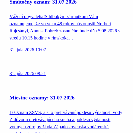
Smútočný oznam: 31.07.2026
Vážení obyvatelia!S hlbokým zármutkom Vám
oznamujeme, že vo veku 48 rokov nás opustil Norbert
Rajcsányi, Annus. Pohreb zosnulého bude dňa 5.08.2026 v
stredu 10.15 hodine v rímskoka…
31. júla 2026 10:07
31. júla 2026 08:21
Miestne oznamy: 31.07.2026
1/ Oznam ZSVS, a.s. o pretrvávaní poklesu výdatnosti vody
Z dôvodu pretrvávajúceho sucha a poklesu výdatnosti
vodných zdrojov žiada Západoslovenská vodárenská