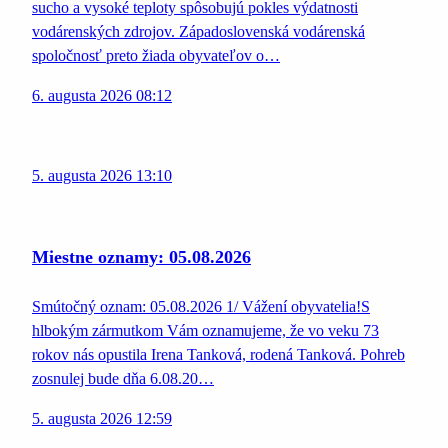
sucho a vysoké teploty spôsobujú pokles výdatnosti
vodárenských zdrojov. Západoslovenská vodárenská
spoločnosť preto žiada obyvateľov o…
6. augusta 2026 08:12
5. augusta 2026 13:10
Miestne oznamy: 05.08.2026
Smútočný oznam: 05.08.2026 1/ Vážení obyvatelia!S
hlbokým zármutkom Vám oznamujeme, že vo veku 73
rokov nás opustila Irena Tanková, rodená Tanková. Pohreb
zosnulej bude dňa 6.08.20…
5. augusta 2026 12:59