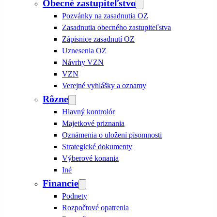
Obecné zastupiteľstvo
Pozvánky na zasadnutia OZ
Zasadnutia obecného zastupiteľstva
Zápisnice zasadnutí OZ
Uznesenia OZ
Návrhy VZN
VZN
Verejné vyhlášky a oznamy
Rôzne
Hlavný kontrolór
Majetkové priznania
Oznámenia o uložení písomnosti
Strategické dokumenty
Výberové konania
Iné
Financie
Podnety
Rozpočtové opatrenia