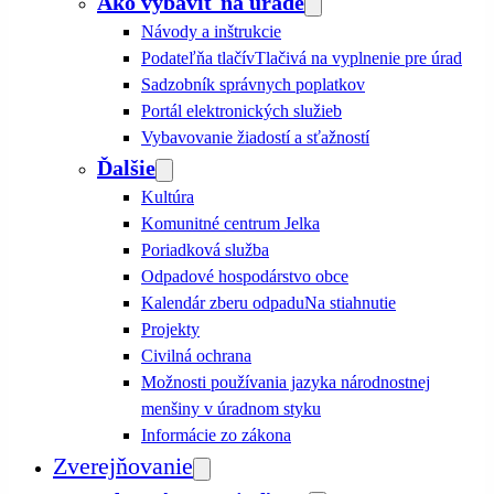
Ako vybaviť na úrade
Návody a inštrukcie
Podateľňa tlačív
Tlačivá na vyplnenie pre úrad
Sadzobník správnych poplatkov
Portál elektronických služieb
Vybavovanie žiadostí a sťažností
Ďalšie
Kultúra
Komunitné centrum Jelka
Poriadková služba
Odpadové hospodárstvo obce
Kalendár zberu odpadu
Na stiahnutie
Projekty
Civilná ochrana
Možnosti používania jazyka národnostnej
menšiny v úradnom styku
Informácie zo zákona
Zverejňovanie