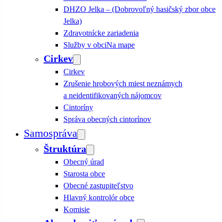
DHZO Jelka – (Dobrovoľný hasičský zbor obce
Jelka)
Zdravotnícke zariadenia
Služby v obci
Na mape
Cirkev
Cirkev
Zrušenie hrobových miest neznámych
a neidentifikovaných nájomcov
Cintoríny
Správa obecných cintorínov
Samospráva
Štruktúra
Obecný úrad
Starosta obce
Obecné zastupiteľstvo
Hlavný kontrolór obce
Komisie