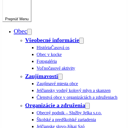
Prepnúť
Menu
Obec
Všeobecné informácie
História
Časová os
Obec v kocke
Fotogaléria
Voľnočasové aktivity
Zaujímavosti
Zaujímavé miesta obce
Jelčiansky vodný kolový mlyn a skanzen
Členstvá obce v organizáciách a združeniach
Organizácie a združenia
Obecný podnik – Služby Jelka s.r.o.
Školské a predškolské zariadenia
Jelčianske slovo-Jókai Szó