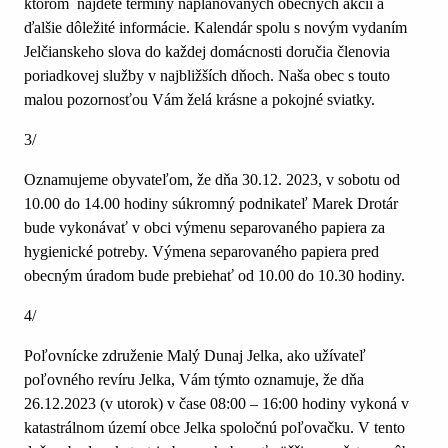
ktorom nájdete termíny naplánovaných obecných akcií a
ďalšie dôležité informácie. Kalendár spolu s novým vydaním
Jelčianskeho slova do každej domácnosti doručia členovia
poriadkovej služby v najbližších dňoch. Naša obec s touto
malou pozornosťou Vám želá krásne a pokojné sviatky.
3/
Oznamujeme obyvateľom, že dňa 30.12. 2023, v sobotu od
10.00 do 14.00 hodiny súkromný podnikateľ Marek Drotár
bude vykonávať v obci výmenu separovaného papiera za
hygienické potreby. Výmena separovaného papiera pred
obecným úradom bude prebiehať od 10.00 do 10.30 hodiny.
4/
Poľovnícke združenie Malý Dunaj Jelka, ako užívateľ
poľovného revíru Jelka, Vám týmto oznamuje, že dňa
26.12.2023 (v utorok) v čase 08:00 – 16:00 hodiny vykoná v
katastrálnom území obce Jelka spoločnú poľovačku. V tento