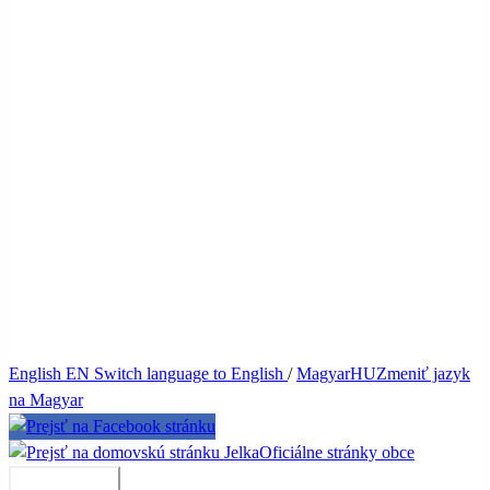
English
EN
Switch language to English
/
Magyar
HU
Zmeniť jazyk
na Magyar
Jelka
Oficiálne stránky obce