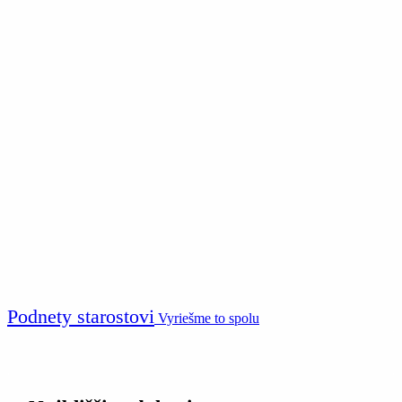
Podnety starostovi
Vyriešme to spolu