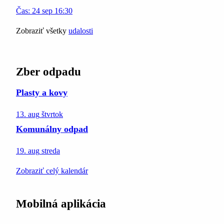
Čas:
24
sep
16:30
Zobraziť všetky
udalosti
Zber odpadu
Plasty a kovy
13. aug
štvrtok
Komunálny odpad
19. aug
streda
Zobraziť celý kalendár
Mobilná aplikácia