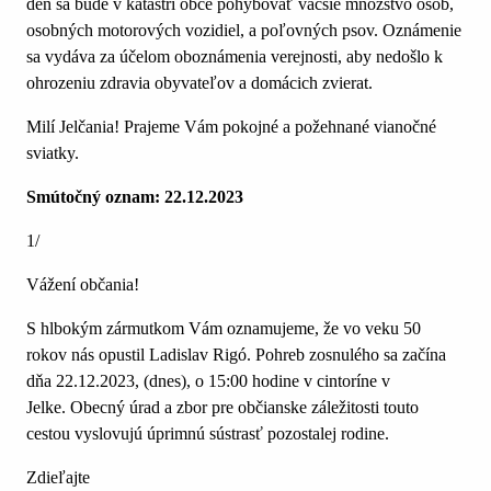
deň sa bude v katastri obce pohybovať väčšie množstvo osôb,
osobných motorových vozidiel, a poľovných psov. Oznámenie
sa vydáva za účelom oboznámenia verejnosti, aby nedošlo k
ohrozeniu zdravia obyvateľov a domácich zvierat.
Milí Jelčania! Prajeme Vám pokojné a požehnané vianočné
sviatky.
Smútočný oznam: 22.12.2023
1/
Vážení občania!
S hlbokým zármutkom Vám oznamujeme, že vo veku 50
rokov nás opustil Ladislav Rigó. Pohreb zosnulého sa začína
dňa 22.12.2023, (dnes), o 15:00 hodine v cintoríne v
Jelke. Obecný úrad a zbor pre občianske záležitosti touto
cestou vyslovujú úprimnú sústrasť pozostalej rodine.
Zdieľajte