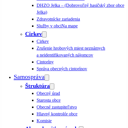
DHZO Jelka – (Dobrovoľný hasičský zbor obce
Jelka)
Zdravotnícke zariadenia
Služby v obci
Na mape
Cirkev
Cirkev
Zrušenie hrobových miest neznámych
a neidentifikovaných nájomcov
Cintoríny
Správa obecných cintorínov
Samospráva
Štruktúra
Obecný úrad
Starosta obce
Obecné zastupiteľstvo
Hlavný kontrolór obce
Komisie