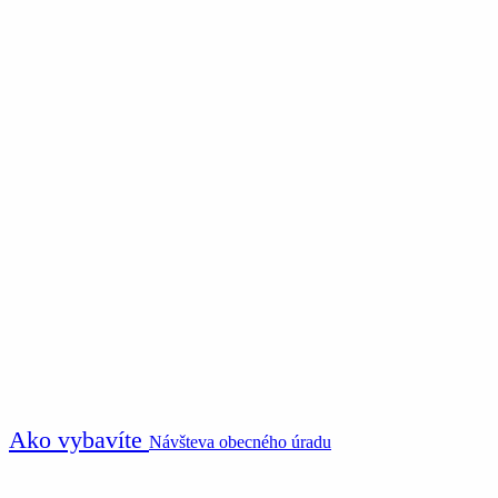
Ako vybavíte
Návšteva obecného úradu