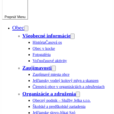
Prepnúť
Menu
Obec
Všeobecné informácie
História
Časová os
Obec v kocke
Fotogaléria
Voľnočasové aktivity
Zaujímavosti
Zaujímavé miesta obce
Jelčiansky vodný kolový mlyn a skanzen
Členstvá obce v organizáciách a združeniach
Organizácie a združenia
Obecný podnik – Služby Jelka s.r.o.
Školské a predškolské zariadenia
Jelčianske slovo-Jókai Szó