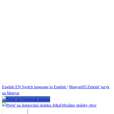
English
EN
Switch language to English
/
Magyar
HU
Zmeniť jazyk
na Magyar
Jelka
Oficiálne stránky obce