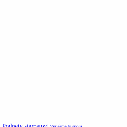
Podnety starostovi
Vyriešme to spolu