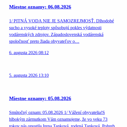
Miestne oznamy: 06.08.2026
1/ PITNÁ VODA NIE JE SAMOZREJMOSŤ. Dlhodobé
sucho a vysoké teploty spôsobujú pokles výdatnosti
vodárenských zdrojov. Západoslovenská vodárenská
spoločnosť preto žiada obyvateľov o…
6. augusta 2026 08:12
5. augusta 2026 13:10
Miestne oznamy: 05.08.2026
Smútočný oznam: 05.08.2026 1/ Vážení obyvatelia!S
hlbokým zármutkom Vám oznamujeme, že vo veku 73
rokov nás opustila Irena Tanková, rodená Tanková. Pohreb