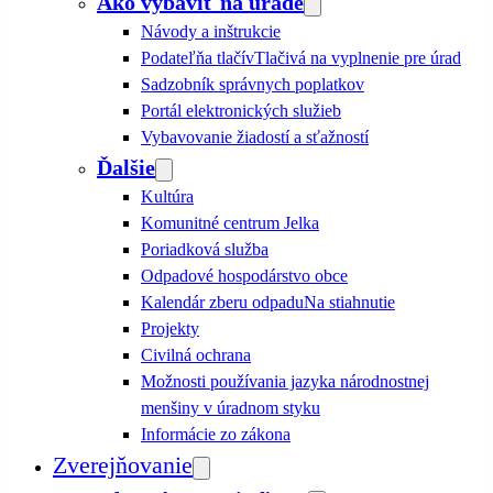
Ako vybaviť na úrade
Návody a inštrukcie
Podateľňa tlačív
Tlačivá na vyplnenie pre úrad
Sadzobník správnych poplatkov
Portál elektronických služieb
Vybavovanie žiadostí a sťažností
Ďalšie
Kultúra
Komunitné centrum Jelka
Poriadková služba
Odpadové hospodárstvo obce
Kalendár zberu odpadu
Na stiahnutie
Projekty
Civilná ochrana
Možnosti používania jazyka národnostnej
menšiny v úradnom styku
Informácie zo zákona
Zverejňovanie