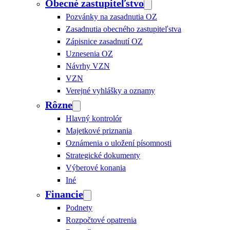
Obecné zastupiteľstvo
Pozvánky na zasadnutia OZ
Zasadnutia obecného zastupiteľstva
Zápisnice zasadnutí OZ
Uznesenia OZ
Návrhy VZN
VZN
Verejné vyhlášky a oznamy
Rôzne
Hlavný kontrolór
Majetkové priznania
Oznámenia o uložení písomnosti
Strategické dokumenty
Výberové konania
Iné
Financie
Podnety
Rozpočtové opatrenia