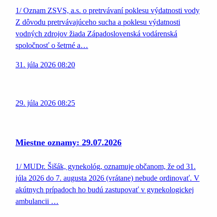
1/ Oznam ZSVS, a.s. o pretrvávaní poklesu výdatnosti vody
Z dôvodu pretrvávajúceho sucha a poklesu výdatnosti
vodných zdrojov žiada Západoslovenská vodárenská
spoločnosť o šetrné a…
31. júla 2026 08:20
29. júla 2026 08:25
Miestne oznamy: 29.07.2026
1/ MUDr. Šišák, gynekológ, oznamuje občanom, že od 31.
júla 2026 do 7. augusta 2026 (vrátane) nebude ordinovať. V
akútnych prípadoch ho budú zastupovať v gynekologickej
ambulancii …