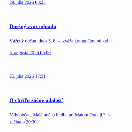
29. júla 2026 08:23
Dnešný zvoz odpadu
Vážený občan, dnes 5. 8. sa zváža komunálny odpad.
5. augusta 2026 05:00
25. júla 2026 17:31
O chvíľu začne udalosť
Milý občan, Malá nočná hudba pri Malom Dunaji 3. sa
začína o 20:30.