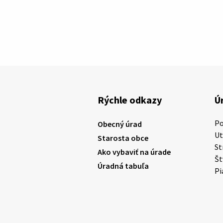
Rýchle odkazy
Ú
P
Obecný úrad
U
Starosta obce
St
Ako vybaviť na úrade
Š
Úradná tabuľa
Pi