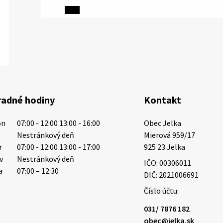
5. augusta 2026 13:10
Miestne oznamy: 05.08.2026
Smútočný oznam: 05.08.2026 1/ Vážení
obyvatelia!S hlbokým zármutkom Vám
oznamujeme, že vo veku 73 rokov nás
radné hodiny
Kontakt
opustila Irena Tanková, rodená Tanková.
Pohreb zosnulej bude dňa 6.08.20…
on
07:00 - 12:00 13:00 - 16:00
Obec Jelka

5. augusta 2026 12:59
t
Nestránkový deň
Mierová 959/17

r
07:00 - 12:00 13:00 - 17:00
925 23 Jelka
tv
Nestránkový deň
IČO: 00306011
3. augusta 2026 08:45
a
07:00 – 12:30
DIČ: 2021006691
Číslo účtu:
Miestne oznamy: 03.08.2026
031/ 7876 182
Smútočné oznamy: 03.08.2026 1/ Vážení
obec@jelka.sk