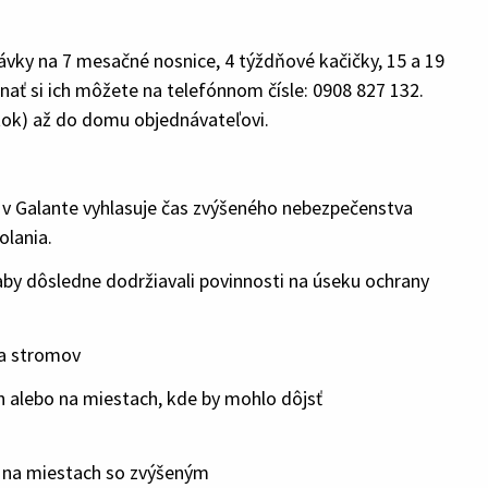
ávky na 7 mesačné nosnice, 4 týždňové kačičky, 15 a 19
ať si ich môžete na telefónnom čísle: 0908 827 132.
tok) až do domu objednávateľovi.
 v Galante vyhlasuje čas zvýšeného nebezpečenstva
olania.
aby dôsledne dodržiavali povinnosti na úseku ochrany
 a stromov
h alebo na miestach, kde by mohlo dôjsť
mi na miestach so zvýšeným