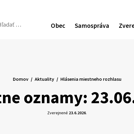
Obec
Samospráva
Zver
dať:
Odoslať
vyhľadávací
formulár
Domov
Aktuality
Hlásenia miestneho rozhlasu
tne oznamy: 23.06
Zverejnené
23.6.2026
.