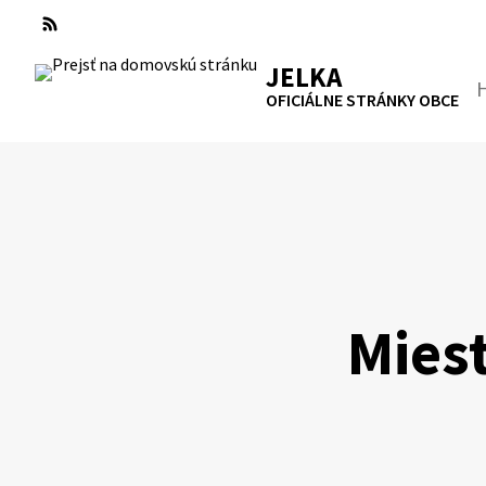
Preskočiť
na
RSS
Mapa
Tlačiť
obsah
JELKA
Hľa
OFICIÁLNE STRÁNKY OBCE
Mies