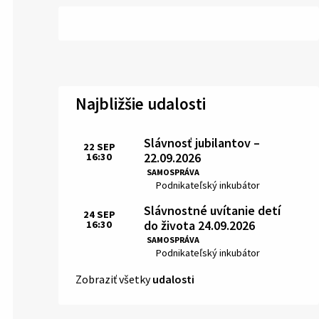
Najbližšie udalosti
Slávnosť jubilantov –
22
SEP
22.09.2026
16:30
Čas:
SAMOSPRÁVA
Miesto:
Podnikateľský inkubátor
Slávnostné uvítanie detí
24
SEP
do života 24.09.2026
16:30
Čas:
SAMOSPRÁVA
Miesto:
Podnikateľský inkubátor
Zobraziť všetky
udalosti