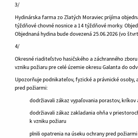
3/
Hydinárska farma zo Zlatých Moraviec prijíma objedn
týždňové chovné nosnice a 14 týždňové morky. Objedn
Objednaná hydina bude dovezená 25.06.2026 (vo štvr
4/
Okresné riaditeľstvo hasičského a záchranného zboru
vzniku požiaru pre celé územie okresu Galanta do odv
Upozorňuje podnikateľov, fyzické a právnické osoby, 
pred požiarmi:
dodržiavali zákaz vypaľovania porastov, kríkov
dodržiavali zákaz zakladania ohňa v priestoroc
k vzniku požiaru
plnili opatrenia na úseku ochrany pred požiar