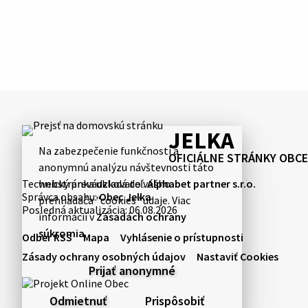
JELKA
Na zabezpečenie funkčnosti a
OFICIÁLNE STRÁNKY OBCE
anonymnú analýzu návštevnosti táto
Technický prevádzkovateľ:
Alphabet partner s.r.o.
webstránka ukladá do vášho
Správca obsahu:
Obec Jelka
prehliadača "cookies" údaje. Viac
Posledná aktualizácia:
06.08.2026
informácií v
Zásadách ochrany
súkromia
.
Odber RSS
Mapa
Vyhlásenie o prístupnosti
Zásady ochrany osobných údajov
Nastaviť Cookies
Prijať anonymné
Odmietnuť
Prispôsobiť