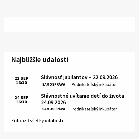
Najbližšie udalosti
Slávnosť jubilantov – 22.09.2026
22
SEP
16:30
Čas:
Miesto:
Podnikateľský inkubátor
SAMOSPRÁVA
Slávnostné uvítanie detí do života
24
SEP
24.09.2026
16:30
Čas:
Miesto:
Podnikateľský inkubátor
SAMOSPRÁVA
Zobraziť všetky
udalosti