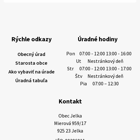
Miestne oznamy: 06.08.2026
1/ PITNÁ VODA NIE JE SAMOZREJMOSŤ. Dlhodobé
sucho a vysoké teploty spôsobujú pokles
výdatnosti vodárenských zdrojov.
Rýchle odkazy
Úradné hodiny
Západoslovenská vodárenská spoločnosť preto
žiada obyvateľov o…
Pon
07:00 - 12:00 13:00 - 16:00
Obecný úrad
6. augusta 2026 08:12
Ut
Nestránkový deň
Starosta obce
Str
07:00 - 12:00 13:00 - 17:00
Ako vybaviť na úrade
Štv
Nestránkový deň
Úradná tabuľa
5. augusta 2026 13:10
Pia
07:00 – 12:30
Kontakt
Miestne oznamy: 05.08.2026
Smútočný oznam: 05.08.2026 1/ Vážení obyvatelia!S
Obec Jelka

hlbokým zármutkom Vám oznamujeme, že vo veku
Mierová 959/17

73 rokov nás opustila Irena Tanková, rodená
925 23 Jelka
Tanková. Pohreb zosnulej bude dňa 6.08.20…